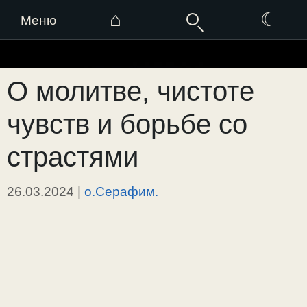
⌂
☾
Меню
Перейти
к
О молитве, чистоте
содержимому
чувств и борьбе со
страстями
26.03.2024
|
о.Серафим.