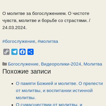
О молитве за богослужением. О чистоте
чувств, молитве и борьбе со страстями. /
24.03.2024.
#богослужение
,
#молитва
C
T
F
О
o
e
a
т
Рубрики
Богослужение
,
Видеоролики-2024
,
Молитва
p
l
c
п
Похожие записи
y
e
e
р
L
g
b
а
i
r
o
в
О памяти Божией и молитве. О прелести
n
a
o
и
от молитвы, и воспитании истинной
k
m
k
т
молитвы.
ь
О сумасшествии от молитвы, и