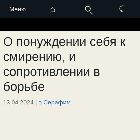
⌂
☾
Меню
Перейти
к
О понуждении себя к
содержимому
смирению, и
сопротивлении в
борьбе
13.04.2024
|
о.Серафим.