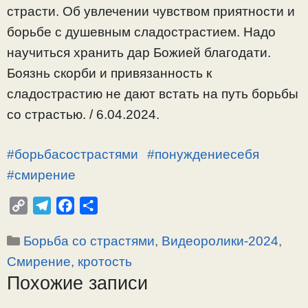
страсти. Об увлечении чувством приятности и
борьбе с душевным сладострастием. Надо
научиться хранить дар Божией благодати.
Боязнь скорби и привязанность к
сладострастию не дают встать на путь борьбы
со страстью. / 6.04.2024.
#борьбасострастями
#понуждениесебя
#смирение
C
T
F
О
o
e
a
т
Рубрики
Борьба со страстями
,
Видеоролики-2024
,
p
l
c
п
y
e
e
р
Смирение, кротость
L
g
b
а
Похожие записи
i
r
o
в