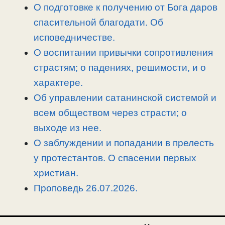
n
a
o
и
О подготовке к получению от Бога даров
k
m
k
т
спасительной благодати. Об
ь
исповедничестве.
О воспитании привычки сопротивления
страстям; о падениях, решимости, и о
характере.
Об управлении сатанинской системой и
всем обществом через страсти; о
выходе из нее.
О заблуждении и попадании в прелесть
у протестантов. О спасении первых
христиан.
Проповедь 26.07.2026.