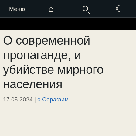
⌂
☾
Меню
Перейти
к
О современной
содержимому
пропаганде, и
убийстве мирного
населения
17.05.2024
|
о.Серафим.