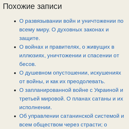
L
g
b
а
Похожие записи
i
r
o
в
n
a
o
и
О развязывании войн и уничтожении по
k
m
k
т
всему миру. О духовных законах и
ь
защите.
О войнах и правителях, о живущих в
иллюзиях, уничтожении и спасении от
бесов.
О душевном опустошении, искушениях
от войны, и как их преодолевать.
О запланированной войне с Украиной и
третьей мировой. О планах сатаны и их
исполнении.
Об управлении сатанинской системой и
всем обществом через страсти; о