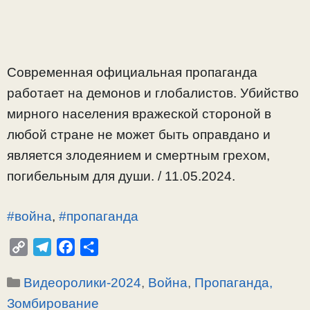
Современная официальная пропаганда
работает на демонов и глобалистов. Убийство
мирного населения вражеской стороной в
любой стране не может быть оправдано и
является злодеянием и смертным грехом,
погибельным для души. / 11.05.2024.
#война
,
#пропаганда
C
T
F
О
o
e
a
т
Рубрики
Видеоролики-2024
,
Война
,
Пропаганда,
p
l
c
п
y
e
e
р
Зомбирование