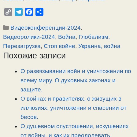
C
T
F
О
o
e
a
т
Рубрики
Видеоконференции-2024
,
p
l
c
п
y
e
e
р
Видеоролики-2024
,
Война
,
Глобализм,
L
g
b
а
Перезагрузка
,
Стоп войне
,
Украина, война
i
r
o
в
Похожие записи
n
a
o
и
k
m
k
т
О развязывании войн и уничтожении по
ь
всему миру. О духовных законах и
защите.
О войнах и правителях, о живущих в
иллюзиях, уничтожении и спасении от
бесов.
О душевном опустошении, искушениях
от войны, и как их преодолевать.