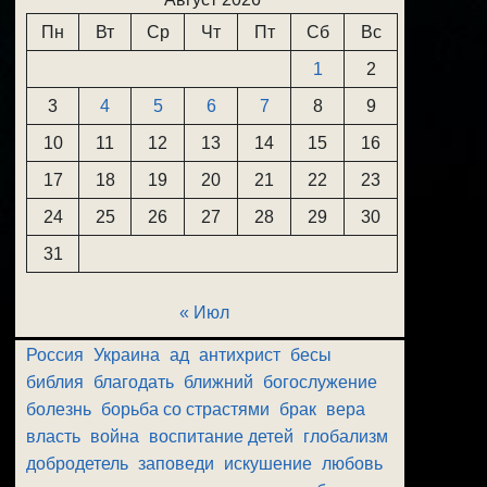
Пн
Вт
Ср
Чт
Пт
Сб
Вс
1
2
3
4
5
6
7
8
9
10
11
12
13
14
15
16
17
18
19
20
21
22
23
24
25
26
27
28
29
30
31
« Июл
Россия
Украина
ад
антихрист
бесы
библия
благодать
ближний
богослужение
болезнь
борьба со страстями
брак
вера
власть
война
воспитание детей
глобализм
добродетель
заповеди
искушение
любовь