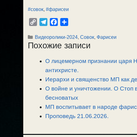
#совок
,
#фарисеи
C
T
F
О
o
e
a
т
Рубрики
Видеоролики-2024
,
Совок
,
Фарисеи
p
l
c
п
Похожие записи
y
e
e
р
L
g
b
а
О лицемерном признании царя Ник
i
r
o
в
n
антихристе.
a
o
и
k
m
k
т
Иерархи и священство МП как де
ь
О войне и уничтожении. О Стоп 
бесноватых
МП воспитывает в народе фарисе
Проповедь 21.06.2026.