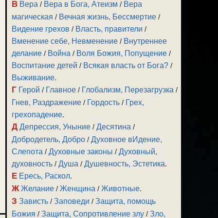
В
Вера
/
Вера в Бога, Атеизм
/
Вера
магическая
/
Вечная жизнь, Бессмертие
/
Видение грехов
/
Власть, правители
/
Вменение себе, Невменение
/
Внутреннее
делание
/
Война
/
Воля Божия, Попущение
/
Воспитание детей
/
Всякая власть от Бога?
/
Выживание
.
Г
Герой
/
Главное
/
Глобализм, Перезагрузка
/
Гнев, Раздражение
/
Гордость
/
Грех,
грехопадение
.
Д
Депрессия, Уныние
/
Десятина
/
Добродетель, Добро
/
Духовное вИдение,
Слепота
/
Духовные законы
/
Духовный,
духовность
/
Душа
/
Душевность, Эстетика
.
Е
Ересь, Раскол
.
Ж
Желание
/
Женщина
/
Животные
.
З
Зависть
/
Заповеди
/
Защита, помощь
Божия
/
Защита, Сопротивление злу
/
Зло,