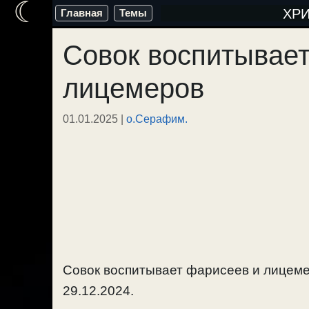
☾
Перейти
ХР
Главная
Темы
к
Совок воспитывает
содержимому
лицемеров
01.01.2025
|
о.Серафим.
Совок воспитывает фарисеев и лицемер
29.12.2024.