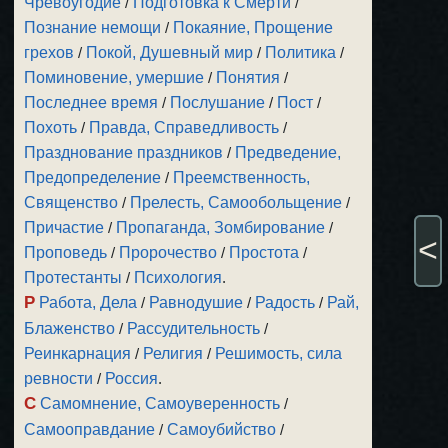
Чревоугодие
/
Подготовка к Смерти
/
Познание немощи
/
Покаяние, Прощение
грехов
/
Покой, Душевный мир
/
Политика
/
Поминовение, умершие
/
Понятия
/
Последнее время
/
Послушание
/
Пост
/
Похоть
/
Правда, Справедливость
/
Празднование праздников
/
Предведение,
Предопределение
/
Преемственность,
Священство
/
Прелесть, Самообольщение
/
Причастие
/
Пропаганда, Зомбирование
/
<
Проповедь
/
Пророчество
/
Простота
/
Протестанты
/
Психология
.
Р
Работа, Дела
/
Равнодушие
/
Радость
/
Рай,
Блаженство
/
Рассудительность
/
Реинкарнация
/
Религия
/
Решимость, сила
ревности
/
Россия
.
С
Самомнение, Самоуверенность
/
Самооправдание
/
Самоубийство
/