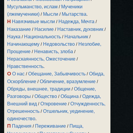
Мусульманство, ислам
/
Мученики
(лжемученики)
/
Мысли
/
Мытарства
.
Н
Навязчивые мысли
/
Надежда, Мечта
/
Наказание
/
Насилие
/
Наставник, духовник
/
Наука
/
Национальность
/
Начальник
/
Начинающему
/
Недовольство
/
Незлобие,
Прощение
/
Ненависть, злоба
/
Нераскаянность, Ожесточение
/
Нравственность
.
О
О нас
/
Обещание, Забывчивость
/
Обида,
Оскорбление
/
Обличение, вразумление
/
Обряды, внешнее, традиции
/
Общение,
Разговоры
/
Общество
/
Община
/
Одежда,
Внешний вид
/
Откровение
/
Отчужденность,
Отрешенность
/
Отшельник, уединение,
одиночество
.
П
Падения
/
Переживание
/
Пища,