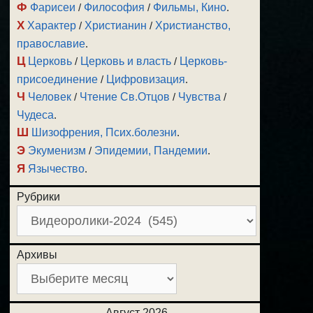
Ф
Фарисеи
/
Философия
/
Фильмы, Кино
.
Х
Характер
/
Христианин
/
Христианство,
православие
.
Ц
Церковь
/
Церковь и власть
/
Церковь-
присоединение
/
Цифровизация
.
Ч
Человек
/
Чтение Св.Отцов
/
Чувства
/
Чудеса
.
Ш
Шизофрения, Псих.болезни
.
Э
Экуменизм
/
Эпидемии, Пандемии
.
Я
Язычество
.
Рубрики
Архивы
Август 2026