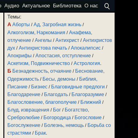
о
Аудио
Актуальное
Библиотека
О нас
Темы:
А
Аборты
/
Ад, Загробная жизнь
/
Алкоголизм, Наркомания
/
Анафема,
отлучение
/
Ангелы
/
Антихрист
/
Антихристов
дух
/
Антихристова печать
/
Апокалипсис
/
Апокрифы
/
Апостасия, отступление
/
Аскетизм, Подвижничество
/
Астрология
.
Б
Безнадежность, отчаяние
/
Беснование,
Одержимость
/
Бесы, демоны
/
Библия,
Писание
/
Бизнес
/
Благовидные предлоги
/
Благодарение
/
Благодать
/
Благоразумие
/
Благословение, благополучие
/
Ближний
/
Блуд, извращения
/
Бог
/
Богатство,
Сребролюбие
/
Богородица
/
Богословие
/
Богослужение
/
Болезнь, немощь
/
Борьба со
страстями
/
Брак
.