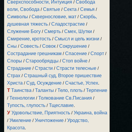
Сверхспособности, Интуиция
/
Свобода
воли, Свобода
/
Святые
/
Секта
/
Семья
/
Символы
/
Сквернословие, мат
/
Скорбь,
душевная тяжесть
/
Сладострастие
/
Служение Богу
/
Смерть
/
Смех, Шутки
/
Смирение, кротость
/
Смысл и цель жизни
/
Сны
/
Совесть
/
Совок
/
Сокрушение
/
Сострадание грешникам
/
Спасение
/
Спорт
/
Споры
/
Старообрядцы
/
Стоп войне
/
Страдание
/
Страсти
/
Страсти телесные
/
Страх
/
Страшный суд, Второе пришествие
Христа
/
Суд, Осуждение
/
Счастье, Успех
.
Т
Таинства
/
Таланты
/
Тело, плоть
/
Терпение
/
Технологии
/
Толкование Св.Писания
/
Тупость, глупость
/
Тщеславие
.
У
Удовольствие, Приятность
/
Украина, война
/
Умиление
/
Уничтожение
/
Уродство,
Красота
.