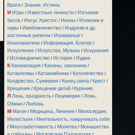
Враги
/
Знание, Истина
.
И
Игры
/
Известные личности
/
Изгнание
бесов
/
Иисус Христос
/
Иконы
/
Иллюзии и
чары
/
Имябожничество
/
Индуизм и др.
восточные религии
/
Иноверные
/
Инопланетяне
/
Информация, Блогер
/
Искупление
/
Искусство, Музыка
/
Искушение
/
Исповедничество
/
История
/
Иудеи
.
К
Канонизация
/
Каноны, законники
/
Катаклизмы
/
Катакомбники
/
Католичество
/
Колдовство, Суеверия
/
Конец света
/
Крест
/
Крещение
/
Крещение детей
/
Курение
.
Л
Лень, праздность
/
Лицемерие
/
Ложь,
Обман
/
Любовь
.
М
Магия
/
Медицина, Лечение
/
Милосердие,
Милостыня
/
Мнительность, накручивать себя
/
Многозаботливость
/
Молитва
/
Монашество
и соблазны
/
Московская Патриархия
/