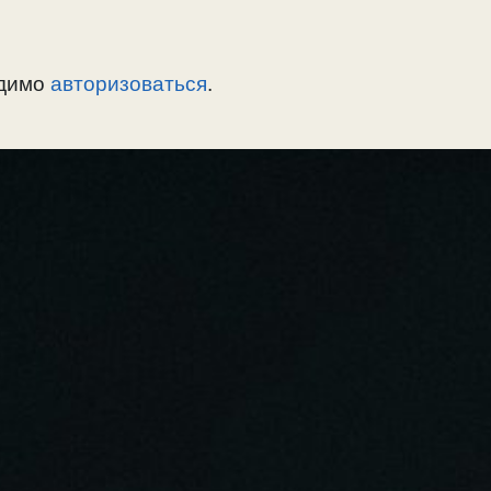
одимо
авторизоваться
.