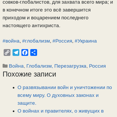
совков-глобалистов, для захвата всего мира; и
в конечном итоге это всё завершится
приходом и воцарением последнего
настоящего антихриста.
#война
,
#глобализм
,
#Россия
,
#Украина
C
T
F
О
o
e
a
т
Рубрики
Война
,
Глобализм, Перезагрузка
,
Россия
p
l
c
п
Похожие записи
y
e
e
р
L
g
b
а
i
r
o
в
О развязывании войн и уничтожении по
n
a
o
и
всему миру. О духовных законах и
k
m
k
т
защите.
ь
О войнах и правителях, о живущих в