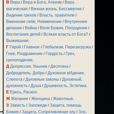
В
Вера
/
Вера в Бога, Атеизм
/
Вера
магическая
/
Вечная жизнь, Бессмертие
/
Видение грехов
/
Власть, правители
/
Вменение себе, Невменение
/
Внутреннее
делание
/
Война
/
Воля Божия, Попущение
/
Воспитание детей
/
Всякая власть от Бога?
/
Выживание
.
Г
Герой
/
Главное
/
Глобализм, Перезагрузка
/
Гнев, Раздражение
/
Гордость
/
Грех,
грехопадение
.
Д
Депрессия, Уныние
/
Десятина
/
Добродетель, Добро
/
Духовное вИдение,
Слепота
/
Духовные законы
/
Духовный,
духовность
/
Душа
/
Душевность, Эстетика
.
Е
Ересь, Раскол
.
Ж
Желание
/
Женщина
/
Животные
.
З
Зависть
/
Заповеди
/
Защита, помощь
Божия
/
Защита, Сопротивление злу
/
Зло,