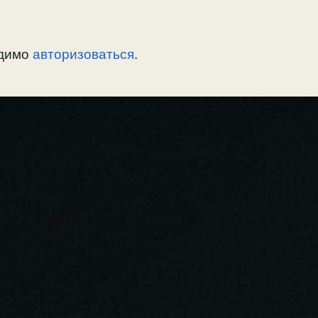
одимо
авторизоваться
.