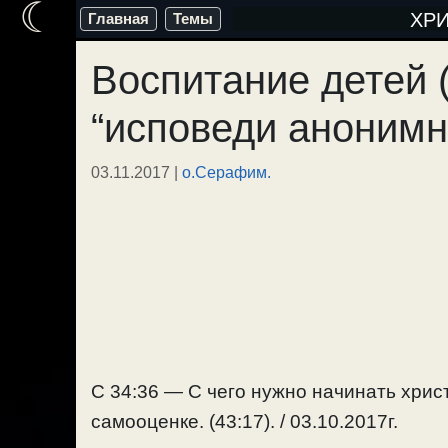
☾
Перейти
ХР
Главная
Темы
к
Воспитание детей 
содержимому
“исповеди анонимн
03.11.2017
|
о.Серафим.
С 34:36 — С чего нужно начинать хри
самооценке. (43:17). / 03.10.2017г.