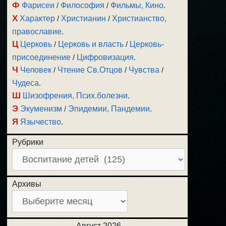
Ф
Фарисеи
/
Философия
/
Фильмы, Кино
.
Х
Характер
/
Христианин
/
Христианство,
православие
.
Ц
Церковь
/
Церковь и власть
/
Церковь-
присоединение
/
Цифровизация
.
Ч
Человек
/
Чтение Св.Отцов
/
Чувства
/
Чудеса
.
Ш
Шизофрения, Псих.болезни
.
Э
Экуменизм
/
Эпидемии, Пандемии
.
Я
Язычество
.
Рубрики
Архивы
Август 2026