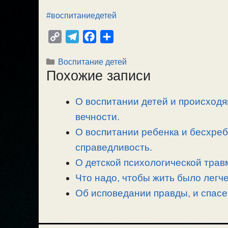
#воспитаниедетей
C
T
F
О
o
e
a
т
Рубрики
Воспитание детей
p
l
c
п
Похожие записи
y
e
e
р
L
g
b
а
О воспитании детей и происходящ
i
r
o
в
n
вечности.
a
o
и
k
m
k
т
О воспитании ребенка и бесхреб
ь
справедливость.
О детской психологической травм
Что надо, чтобы жить было легче
Об исповедании правды, и спасе