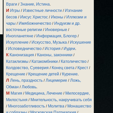
Враги
/
Знание, Истина
.
И
Игры
/
Известные личности
/
Изгнание
бесов
/
Иисус Христос
/
Иконы
/
Иллюзии и
чары
/
Имябожничество
/
Индуизм и др.
восточные религии
/
Иноверные
/
Инопланетяне
/
Информация, Блогер
/
Искупление
/
Искусство, Музыка
/
Искушение
/
Исповедничество
/
История
/
Иудеи
.
К
Канонизация
/
Каноны, законники
/
Катаклизмы
/
Катакомбники
/
Католичество
/
Колдовство, Суеверия
/
Конец света
/
Крест
/
Крещение
/
Крещение детей
/
Курение
.
Л
Лень, праздность
/
Лицемерие
/
Ложь,
Обман
/
Любовь
.
М
Магия
/
Медицина, Лечение
/
Милосердие,
Милостыня
/
Мнительность, накручивать себя
/
Многозаботливость
/
Молитва
/
Монашество
и соблазны
/
Московская Патриархия
/