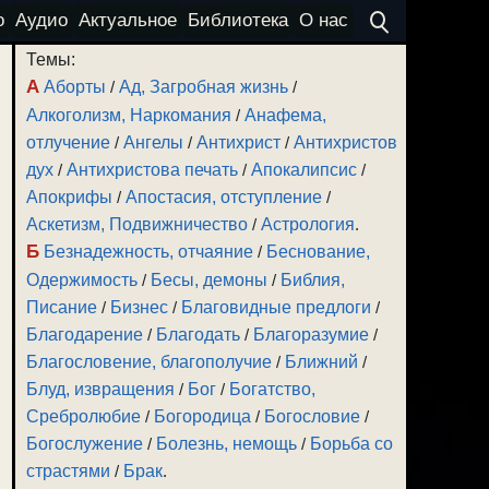
о
Аудио
Актуальное
Библиотека
О нас
Темы:
А
Аборты
/
Ад, Загробная жизнь
/
Алкоголизм, Наркомания
/
Анафема,
отлучение
/
Ангелы
/
Антихрист
/
Антихристов
дух
/
Антихристова печать
/
Апокалипсис
/
Апокрифы
/
Апостасия, отступление
/
Аскетизм, Подвижничество
/
Астрология
.
Б
Безнадежность, отчаяние
/
Беснование,
Одержимость
/
Бесы, демоны
/
Библия,
Писание
/
Бизнес
/
Благовидные предлоги
/
Благодарение
/
Благодать
/
Благоразумие
/
Благословение, благополучие
/
Ближний
/
Блуд, извращения
/
Бог
/
Богатство,
Сребролюбие
/
Богородица
/
Богословие
/
Богослужение
/
Болезнь, немощь
/
Борьба со
страстями
/
Брак
.