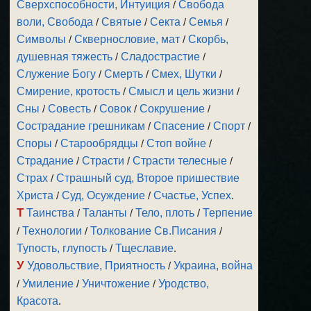
Сверхспособности, Интуиция
/
Свобода
воли, Свобода
/
Святые
/
Секта
/
Семья
/
Символы
/
Сквернословие, мат
/
Скорбь,
душевная тяжесть
/
Сладострастие
/
Служение Богу
/
Смерть
/
Смех, Шутки
/
Смирение, кротость
/
Смысл и цель жизни
/
Сны
/
Совесть
/
Совок
/
Сокрушение
/
Сострадание грешникам
/
Спасение
/
Спорт
/
Споры
/
Старообрядцы
/
Стоп войне
/
Страдание
/
Страсти
/
Страсти телесные
/
Страх
/
Страшный суд, Второе пришествие
Христа
/
Суд, Осуждение
/
Счастье, Успех
.
Т
Таинства
/
Таланты
/
Тело, плоть
/
Терпение
/
Технологии
/
Толкование Св.Писания
/
Тупость, глупость
/
Тщеславие
.
У
Удовольствие, Приятность
/
Украина, война
/
Умиление
/
Уничтожение
/
Уродство,
Красота
.