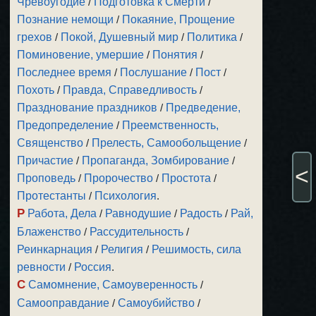
Чревоугодие
/
Подготовка к Смерти
/
Познание немощи
/
Покаяние, Прощение
грехов
/
Покой, Душевный мир
/
Политика
/
Поминовение, умершие
/
Понятия
/
Последнее время
/
Послушание
/
Пост
/
Похоть
/
Правда, Справедливость
/
Празднование праздников
/
Предведение,
Предопределение
/
Преемственность,
Священство
/
Прелесть, Самообольщение
/
Причастие
/
Пропаганда, Зомбирование
/
<
Проповедь
/
Пророчество
/
Простота
/
Протестанты
/
Психология
.
Р
Работа, Дела
/
Равнодушие
/
Радость
/
Рай,
Блаженство
/
Рассудительность
/
Реинкарнация
/
Религия
/
Решимость, сила
ревности
/
Россия
.
С
Самомнение, Самоуверенность
/
Самооправдание
/
Самоубийство
/