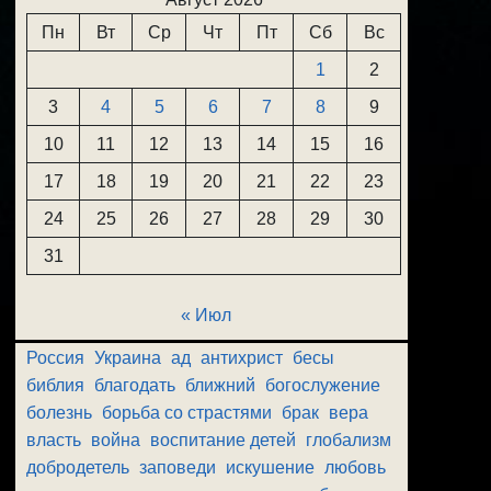
Пн
Вт
Ср
Чт
Пт
Сб
Вс
1
2
3
4
5
6
7
8
9
10
11
12
13
14
15
16
17
18
19
20
21
22
23
24
25
26
27
28
29
30
31
« Июл
Россия
Украина
ад
антихрист
бесы
библия
благодать
ближний
богослужение
болезнь
борьба со страстями
брак
вера
власть
война
воспитание детей
глобализм
добродетель
заповеди
искушение
любовь