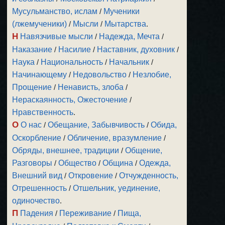
Мусульманство, ислам
/
Мученики
(лжемученики)
/
Мысли
/
Мытарства
.
Н
Навязчивые мысли
/
Надежда, Мечта
/
Наказание
/
Насилие
/
Наставник, духовник
/
Наука
/
Национальность
/
Начальник
/
Начинающему
/
Недовольство
/
Незлобие,
Прощение
/
Ненависть, злоба
/
Нераскаянность, Ожесточение
/
Нравственность
.
О
О нас
/
Обещание, Забывчивость
/
Обида,
Оскорбление
/
Обличение, вразумление
/
Обряды, внешнее, традиции
/
Общение,
Разговоры
/
Общество
/
Община
/
Одежда,
Внешний вид
/
Откровение
/
Отчужденность,
Отрешенность
/
Отшельник, уединение,
одиночество
.
П
Падения
/
Переживание
/
Пища,