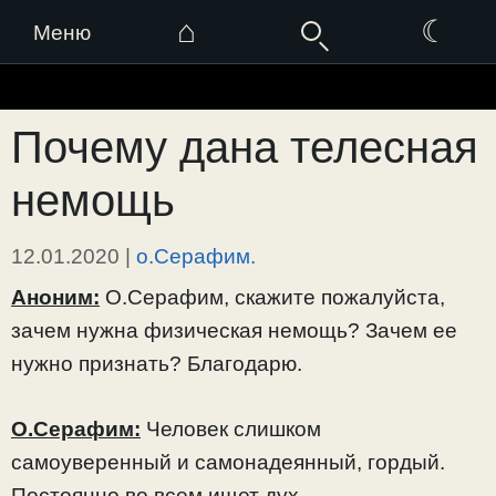
⌂
☾
Меню
Перейти
к
Почему дана телесная
содержимому
немощь
12.01.2020
|
о.Серафим.
Аноним:
О.Серафим, скажите пожалуйста,
зачем нужна физическая немощь? Зачем ее
нужно признать? Благодарю.
О.Серафим:
Человек слишком
самоуверенный и самонадеянный, гордый.
Постоянно во всем ищет дух