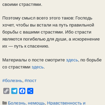
своими страстями.
Поэтому смысл всего этого таков: Господь
хочет, чтобы вы встали на путь правильной
борьбы с вашими страстями. Ибо страсти
являются погибелью для души, а искоренение
их — путь к спасению.
Материалы о посте смотрите
здесь
, по борьбе
со страстями
здесь
.
#болезнь
,
#пост
C
T
F
О
o
e
a
т
Рубрики
Болезнь, немощь
,
Нравственность и
p
l
c
п