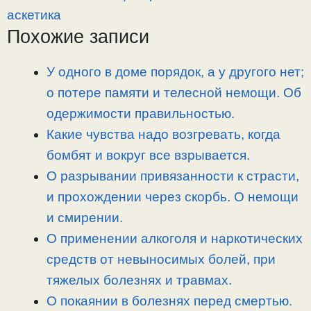
y
e
e
р
аскетика
L
g
b
а
Похожие записи
i
r
o
в
n
a
o
и
У одного в доме порядок, а у другого нет;
k
m
k
т
о потере памяти и телесной немощи. Об
ь
одержимости правильностью.
Какие чувства надо возгревать, когда
бомбят и вокруг все взрывается.
О разрывании привязанности к страсти,
и прохождении через скорбь. О немощи
и смирении.
О применении алкоголя и наркотических
средств от невыносимых болей, при
тяжелых болезнях и травмах.
О покаянии в болезнях перед смертью.