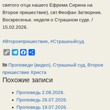
святого отца нашего Ефрема Сирина на
Второе пришествие), свт.Феофан Затворник.
Воскресенье, неделя о Страшном суде. /
15.02.2026.
#Второепришествие
,
#Страшныйсуд
C
T
F
О
o
e
a
т
Рубрики
Проповеди (видео)
,
Страшный суд, Второе
p
l
c
п
y
e
e
р
пришествие Христа
L
g
b
а
Похожие записи
i
r
o
в
n
a
o
и
Проповедь 2.08.2026.
k
m
k
т
Проповедь 26.07.2026.
ь
Проповедь 19.07.2026.