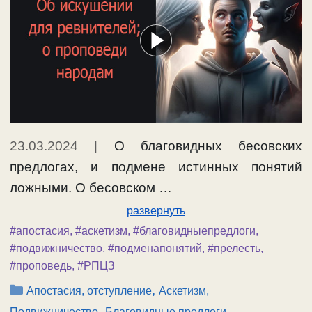
23.03.2024
|
О благовидных бесовских
предлогах, и подмене истинных понятий
ложными. О бесовском …
развернуть
#апостасия
,
#аскетизм
,
#благовидныепредлоги
,
#подвижничество
,
#подменапонятий
,
#прелесть
,
#проповедь
,
#РПЦЗ
Рубрики
,
Апостасия, отступление
Аскетизм,
,
,
Подвижничество
Благовидные предлоги