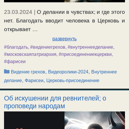
23.03.2024
|
О делании в чувствах; и где этого
нет. Благодать вводит человека в Церковь и
открывает …
развернуть
#благодать
,
#видениегрехов
,
#внутреннееделание
,
#московскаяпатриархия
,
#присоединениекцеркви
,
#фарисеи
Рубрики
,
,
Видение грехов
Видеоролики-2024
Внутреннее
,
,
делание
Фарисеи
Церковь-присоединение
Об искушении для ревнителей; о
проповеди народам