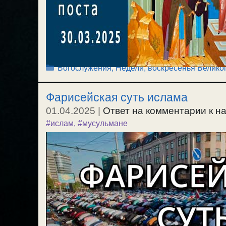
Рубрики
Богослужения
,
Недели, воскресенья Великог
Фарисейская суть ислама
01.04.2025
|
Ответ на комментарии к на
#ислам
,
#мусульмане