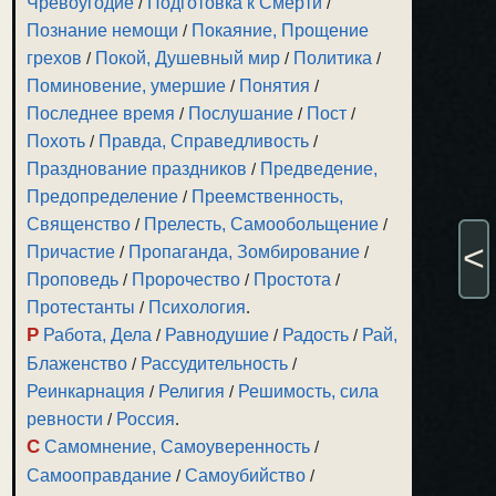
Чревоугодие
/
Подготовка к Смерти
/
Познание немощи
/
Покаяние, Прощение
грехов
/
Покой, Душевный мир
/
Политика
/
Поминовение, умершие
/
Понятия
/
Последнее время
/
Послушание
/
Пост
/
Похоть
/
Правда, Справедливость
/
Празднование праздников
/
Предведение,
Предопределение
/
Преемственность,
Священство
/
Прелесть, Самообольщение
/
<
Причастие
/
Пропаганда, Зомбирование
/
Проповедь
/
Пророчество
/
Простота
/
Протестанты
/
Психология
.
Р
Работа, Дела
/
Равнодушие
/
Радость
/
Рай,
Блаженство
/
Рассудительность
/
Реинкарнация
/
Религия
/
Решимость, сила
ревности
/
Россия
.
С
Самомнение, Самоуверенность
/
Самооправдание
/
Самоубийство
/