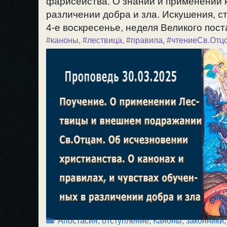
фарисейства. О знании и применении к
различении добра и зла. Искушения, с
4-е воскресенье, неделя Великого поста
#каноны
,
#лествица
,
#правила
,
#чтениеСв.Отц
Рубрики
Апостасия, отступление
,
Каноны, законники