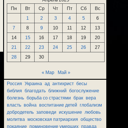
Пн
Вт
Ср
Чт
Пт
Сб
Вс
1
2
3
4
5
6
7
8
9
10
11
12
13
14
15
16
17
18
19
20
21
22
23
24
25
26
27
28
29
30
« Мар
Май »
Россия
Украина
ад
антихрист
бесы
библия
благодать
ближний
богослужение
болезнь
борьба со страстями
брак
вера
власть
война
воспитание детей
глобализм
добродетель
заповеди
искушение
любовь
молитва
московская патриархия
общество
покаяние
поминовение умерших
правда