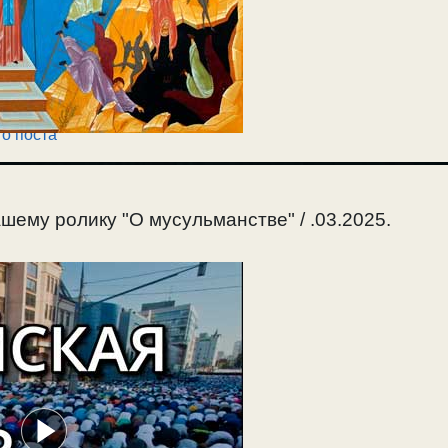
о поста
шему ролику "О мусульманстве" / .03.2025.