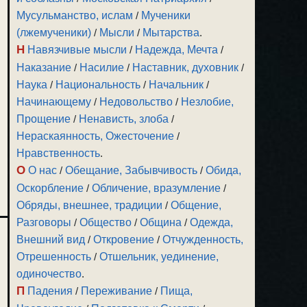
Мусульманство, ислам
/
Мученики
(лжемученики)
/
Мысли
/
Мытарства
.
Н
Навязчивые мысли
/
Надежда, Мечта
/
Наказание
/
Насилие
/
Наставник, духовник
/
Наука
/
Национальность
/
Начальник
/
Начинающему
/
Недовольство
/
Незлобие,
Прощение
/
Ненависть, злоба
/
Нераскаянность, Ожесточение
/
Нравственность
.
О
О нас
/
Обещание, Забывчивость
/
Обида,
Оскорбление
/
Обличение, вразумление
/
Обряды, внешнее, традиции
/
Общение,
Разговоры
/
Общество
/
Община
/
Одежда,
Внешний вид
/
Откровение
/
Отчужденность,
Отрешенность
/
Отшельник, уединение,
одиночество
.
П
Падения
/
Переживание
/
Пища,