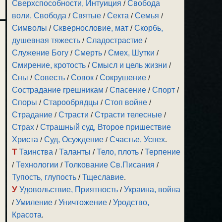
Сверхспособности, Интуиция
/
Свобода
воли, Свобода
/
Святые
/
Секта
/
Семья
/
Символы
/
Сквернословие, мат
/
Скорбь,
душевная тяжесть
/
Сладострастие
/
Служение Богу
/
Смерть
/
Смех, Шутки
/
Смирение, кротость
/
Смысл и цель жизни
/
Сны
/
Совесть
/
Совок
/
Сокрушение
/
Сострадание грешникам
/
Спасение
/
Спорт
/
Споры
/
Старообрядцы
/
Стоп войне
/
Страдание
/
Страсти
/
Страсти телесные
/
Страх
/
Страшный суд, Второе пришествие
Христа
/
Суд, Осуждение
/
Счастье, Успех
.
Т
Таинства
/
Таланты
/
Тело, плоть
/
Терпение
/
Технологии
/
Толкование Св.Писания
/
Тупость, глупость
/
Тщеславие
.
У
Удовольствие, Приятность
/
Украина, война
/
Умиление
/
Уничтожение
/
Уродство,
Красота
.