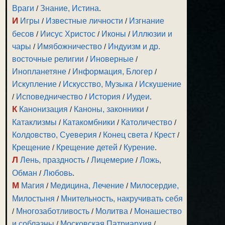
Враги
/
Знание, Истина
.
И
Игры
/
Известные личности
/
Изгнание
бесов
/
Иисус Христос
/
Иконы
/
Иллюзии и
чары
/
Имябожничество
/
Индуизм и др.
восточные религии
/
Иноверные
/
Инопланетяне
/
Информация, Блогер
/
Искупление
/
Искусство, Музыка
/
Искушение
/
Исповедничество
/
История
/
Иудеи
.
К
Канонизация
/
Каноны, законники
/
Катаклизмы
/
Катакомбники
/
Католичество
/
Колдовство, Суеверия
/
Конец света
/
Крест
/
Крещение
/
Крещение детей
/
Курение
.
Л
Лень, праздность
/
Лицемерие
/
Ложь,
Обман
/
Любовь
.
М
Магия
/
Медицина, Лечение
/
Милосердие,
Милостыня
/
Мнительность, накручивать себя
/
Многозаботливость
/
Молитва
/
Монашество
и соблазны
/
Московская Патриархия
/