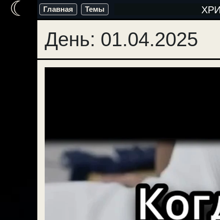
☾
Перейти
ХР
Главная
Темы
к
День:
01.04.2025
содержимому