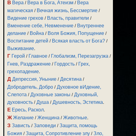
В
Вера
/
Вера в Бога, Атеизм
/
Вера
магическая
/
Вечная жизнь, Бессмертие
/
Видение грехов
/
Власть, правители
/
Вменение себе, Невменение
/
Внутреннее
делание
/
Война
/
Воля Божия, Попущение
/
Воспитание детей
/
Всякая власть от Бога?
/
Выживание
.
Г
Герой
/
Главное
/
Глобализм, Перезагрузка
/
Гнев, Раздражение
/
Гордость
/
Грех,
грехопадение
.
Д
Депрессия, Уныние
/
Десятина
/
Добродетель, Добро
/
Духовное вИдение,
Слепота
/
Духовные законы
/
Духовный,
духовность
/
Душа
/
Душевность, Эстетика
.
Е
Ересь, Раскол
.
Ж
Желание
/
Женщина
/
Животные
.
З
Зависть
/
Заповеди
/
Защита, помощь
Божия
/
Защита, Сопротивление злу
/
Зло,