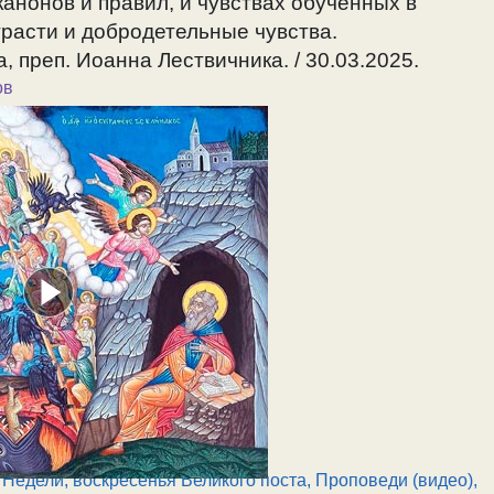
анонов и правил, и чувствах обученных в
трасти и добродетельные чувства.
, преп. Иоанна Лествичника. / 30.03.2025.
ов
,
Недели, воскресенья Великого поста
,
Проповеди (видео)
,