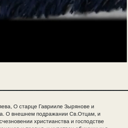
ева, О старце Гаврииле Зырянове и
а. О внешнем подражании Св.Отцам, и
счезновении христианства и господстве