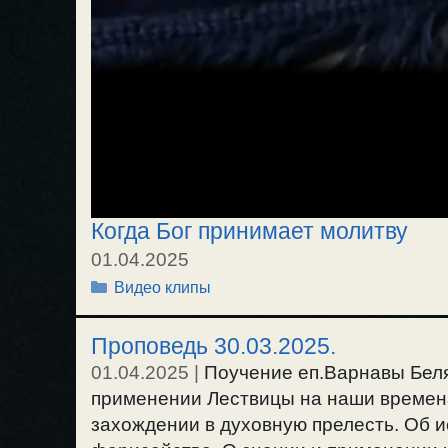
Когда Бог принимает молитву
01.04.2025
Рубрики
Видео клипы
Проповедь 30.03.2025.
01.04.2025
|
Поучение еп.Варнавы Беля
применении Лествицы на наши времен
захождении в духовную прелесть. Об и