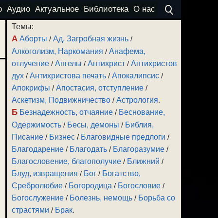
о
Аудио
Актуальное
Библиотека
О нас
Темы:
А
Аборты
/
Ад, Загробная жизнь
/
Алкоголизм, Наркомания
/
Анафема,
отлучение
/
Ангелы
/
Антихрист
/
Антихристов
дух
/
Антихристова печать
/
Апокалипсис
/
Апокрифы
/
Апостасия, отступление
/
Аскетизм, Подвижничество
/
Астрология
.
Б
Безнадежность, отчаяние
/
Беснование,
Одержимость
/
Бесы, демоны
/
Библия,
Писание
/
Бизнес
/
Благовидные предлоги
/
Благодарение
/
Благодать
/
Благоразумие
/
Благословение, благополучие
/
Ближний
/
Блуд, извращения
/
Бог
/
Богатство,
Сребролюбие
/
Богородица
/
Богословие
/
Богослужение
/
Болезнь, немощь
/
Борьба со
страстями
/
Брак
.