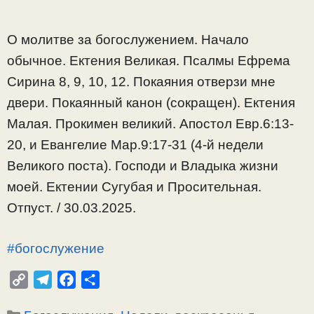
О молитве за богослужением. Начало
обычное. Ектения Великая. Псалмы Ефрема
Сирина 8, 9, 10, 12. Покаяния отверзи мне
двери. Покаянный канон (сокращен). Ектения
Малая. Прокимен великий. Апостол Евр.6:13-
20, и Евангелие Мар.9:17-31 (4-й недели
Великого поста). Господи и Владыка жизни
моей. Ектении Сугубая и Просительная.
Отпуст. / 30.03.2025.
#богослужение
C
T
F
О
o
e
a
т