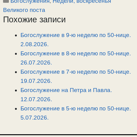
Рубрики
Богослужения
,
Недели, воскресенья
p
l
c
п
y
e
e
р
Великого поста
L
g
b
а
Похожие записи
i
r
o
в
n
a
o
и
Богослужение в 9-ю неделю по 50-нице.
k
m
k
т
2.08.2026.
ь
Богослужение в 8-ю неделю по 50-нице.
26.07.2026.
Богослужение в 7-ю неделю по 50-нице.
19.07.2026.
Богослужение на Петра и Павла.
12.07.2026.
Богослужение в 5-ю неделю по 50-нице.
5.07.2026.