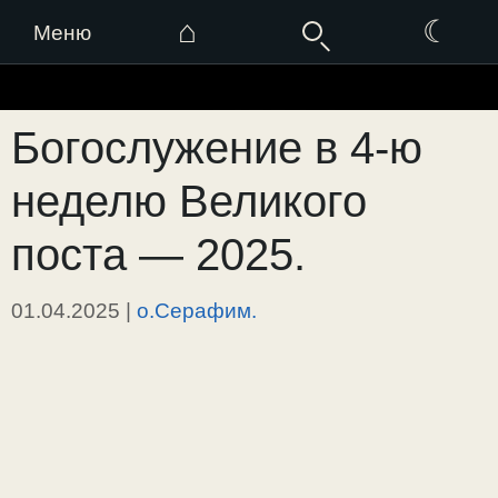
⌂
☾
Меню
Перейти
к
Богослужение в 4-ю
содержимому
неделю Великого
поста — 2025.
01.04.2025
|
о.Серафим.