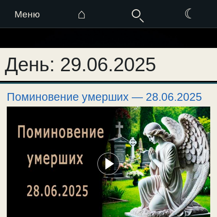
⌂
☾
Меню
Перейти
к
День:
29.06.2025
содержимому
Поминовение умерших — 28.06.2025