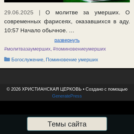
29.06.2025
|
О молитве за умерших. О
современных фарисеях, оказавшихся в аду.
10:57 Начало обычное. …
развернуть
#молитвазаумерших
,
#поминовениеумерших
Рубрики
Богослужение, Поминовение умерших
© 2026 ХРИСТИАНСКАЯ ЦЕРКОВЬ
• Создано с помощью
GeneratePress
Темы сайта