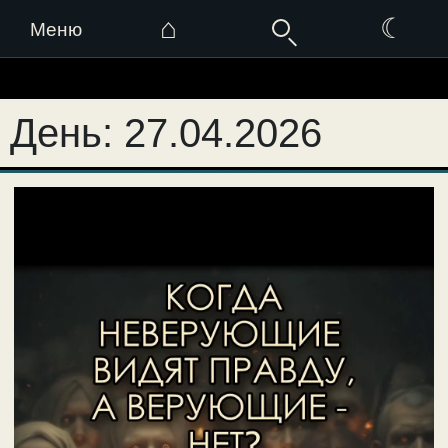
⌂
☾
Меню
Перейти
к
День:
27.04.2026
содержимому