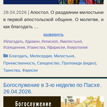
28.04.2026
|
Апостол. О раздаянии милостыни
в первой апостольской общине. О молитве, и
как благодать …
развернуть
#благодать
,
#диакон
,
#епископ
,
#милостыня
,
#священник
,
#таинства
,
#фарисеи
,
#хиротония
Рубрики
,
,
Благодать
Милосердие, Милостыня
,
,
Преемственность, Священство
Проповеди (видео)
,
Таинства
Фарисеи
Богослужение в 3-ю неделю по Пасхе.
26.04.2026.