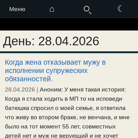
⌂
☾
Меню
Перейти
к
День:
28.04.2026
содержимому
Когда жена отказывает мужу в
исполнении супружеских
обязанностей.
28.04.2026
|
Аноним: У меня такая история:
Когда я стала ходить в МП то на исповеди
батюшка спросил о моей семье, я ответила
что живу во втором браке, не венчана, и мне
было на тот момент 55 лет, совместных
детей нет и муж не верующий и не хочет