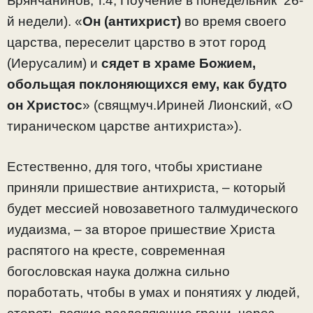
Брянчанинов, т.4, Поучение в понедельник 26-
й недели). «
Он (антихрист)
во время своего
царства, переселит царство в этот город
(Иерусалим) и
сядет в храме Божием,
обольщая поклоняющихся ему, как будто
он Христос
» (свящмуч.Ириней Лионский, «О
тираническом царстве антихриста»).
Естественно, для того, чтобы христиане
приняли пришествие антихриста, – который
будет мессией новозаветного талмудического
иудаизма, – за второе пришествие Христа
распятого на кресте, современная
богословская наука должна сильно
поработать, чтобы в умах и понятиях у людей,