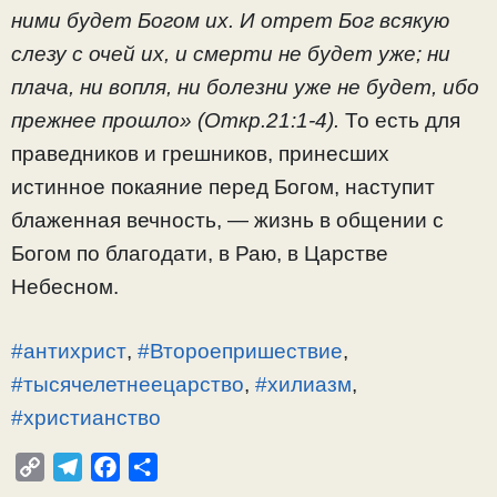
ними будет Богом их. И отрет Бог всякую
слезу с очей их, и смерти не будет уже; ни
плача, ни вопля, ни болезни уже не будет, ибо
прежнее прошло» (Откр.21:1-4).
То есть для
праведников и грешников, принесших
истинное покаяние перед Богом, наступит
блаженная вечность, — жизнь в общении с
Богом по благодати, в Раю, в Царстве
Небесном.
#антихрист
,
#Второепришествие
,
#тысячелетнеецарство
,
#хилиазм
,
#христианство
C
T
F
О
o
e
a
т