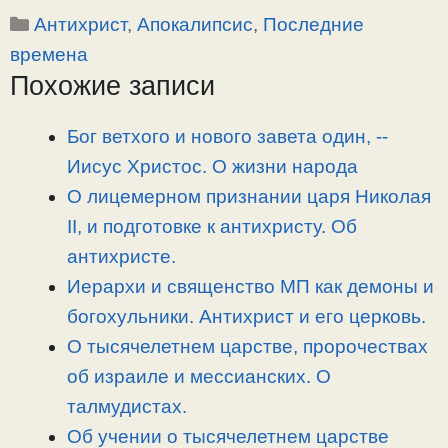
Рубрики
Антихрист
,
Апокалипсис
,
Последние
p
l
c
п
y
e
e
р
времена
L
g
b
а
Похожие записи
i
r
o
в
n
a
o
и
Бог ветхого и нового завета один, -­
k
m
k
т
Иисус Христос. О жизни народа
ь
О лицемерном признании царя Николая
II, и подготовке к антихристу. Об
антихристе.
Иерархи и священство МП как демоны и
богохульники. Антихрист и его церковь.
О тысячелетнем царстве, пророчествах
об израиле и мессианских. О
талмудистах.
Об учении о тысячелетнем царстве