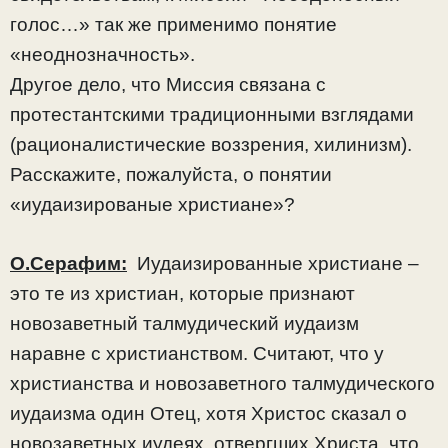
голос…» так же применимо понятие
«неоднозначность».
Другое дело, что Миссия связана с
протестантскими традиционными взглядами
(рационалистические воззрения, хилинизм).
Расскажите, пожалуйста, о понятии
«иудаизированые христиане»?
О.Серафим:
Иудаизированные христиане –
это те из христиан, которые признают
новозаветный талмудический иудаизм
наравне с христианством. Считают, что у
христианства и новозаветного талмудического
иудаизма один Отец, хотя Христос сказал о
новозаветных иудеях, отвергших Христа, что