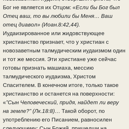
Бог не является их Отцом:
«Если бы Бог был
Отец ваш, то вы любили бы Меня… Ваш
отец диавол» (Иоан.8:42,44).
Иудаизированное или жидовствующее
христианство признает, что у христиан с
новозаветным талмудическим иудаизмом один
и тот же мессия. Эти христиане уже сейчас
готовы признать машиаха, мессию
талмудического иудаизма, Христом
Спасителем. В конечном итоге, только такое
христианство и останется на поверхности:
«
”Сын Человеческий, придя, найдет ли веру
на земле?” (Лк.18:8)
… Такой оборот, по
употреблению его Писанием, равносилен
следующему: Сын Божий, пришедши на