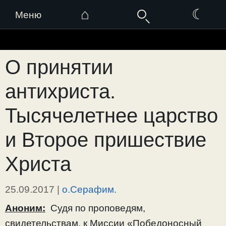
⌂
☾
Меню
Перейти
к
О принятии
содержимому
антихриста.
Тысячелетнее царство
и Второе пришествие
Христа
25.09.2017
|
о.Серафим.
Аноним:
Судя по проповедям,
свидетельствам, к Миссии «Победоносный