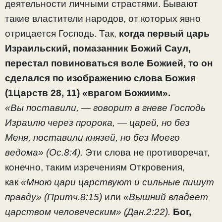
деятельности личными страстями. Бывают
такие властители народов, от которых явно
отрицается Господь. Так,
когда первый царь
Израильский, помазанник Божий Саул,
перестал повиноваться воле Божией, то он
сделался по изображению слова Божия
(1Царств 28, 11) «врагом Божиим».
«Вы поставили, — говорит в гневе Господь
Израилю через пророка, — царей, но без
Меня, поставили князей, но без Моего
ведома» (Ос.8:4).
Эти слова не противоречат,
конечно, таким изречениям Откровения,
как
«Мною цари царствуют и сильные пишут
правду» (Притч.8:15)
или
«Вышний владеет
царством человеческим» (Дан.2:22).
Бог,