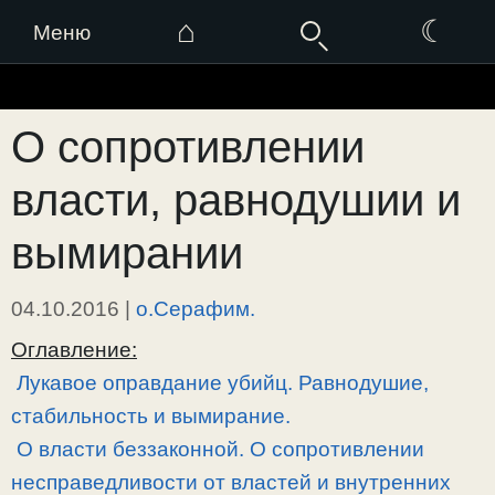
⌂
☾
Меню
Перейти
к
О сопротивлении
содержимому
власти, равнодушии и
вымирании
04.10.2016
|
о.Серафим.
Оглавление:
Лукавое оправдание убийц. Равнодушие,
стабильность и вымирание.
О власти беззаконной. О сопротивлении
несправедливости от властей и внутренних