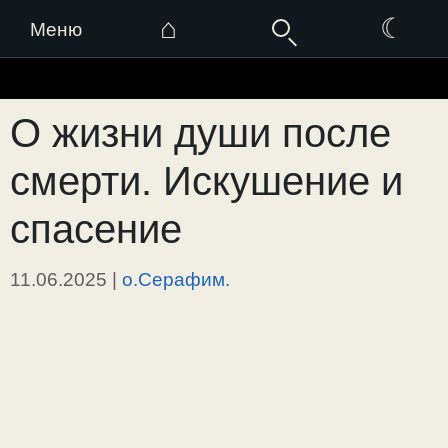
⌂
☾
Меню
Перейти
к
О жизни души после
содержимому
смерти. Искушение и
спасение
11.06.2025
|
о.Серафим.