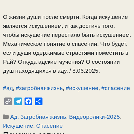
О жизни души после смерти. Когда искушение
является искушением, и как достичь того,
чтобы искушение перестало быть искушением.
Механическое понятие о спасении. Что будет,
если души одержимые страстями поместить в
Рай? Откуда адские мучения? О состоянии
душ находящихся в аду. / 8.06.2025.
#ад
,
#загробнаяжизнь
,
#искушение
,
#спасение
C
T
F
О
o
e
a
т
Рубрики
Ад, Загробная жизнь
,
Видеоролики-2025
,
p
l
c
п
y
e
e
р
Искушение
,
Спасение
L
g
b
а