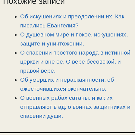
Похожие записи
i
r
o
в
n
a
o
и
Об искушениях и преодолении их. Как
k
m
k
т
писались Евангелия?
ь
О душевном мире и покое, искушениях,
защите и уничтожении.
О спасении простого народа в истинной
церкви и вне ее. О вере бесовской, и
правой вере.
Об умерших и нераскаянности, об
ожесточившихся окончательно.
О военных рабах сатаны, и как их
отправляют в ад; о воинах защитниках и
спасении души.