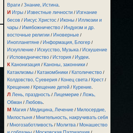
Враги
/
Знание, Истина
.
И
Игры
/
Известные личности
/
Изгнание
бесов
/
Иисус Христос
/
Иконы
/
Иллюзии и
чары
/
Имябожничество
/
Индуизм и др.
восточные религии
/
Иноверные
/
Инопланетяне
/
Информация, Блогер
/
Искупление
/
Искусство, Музыка
/
Искушение
/
Исповедничество
/
История
/
Иудеи
.
К
Канонизация
/
Каноны, законники
/
Катаклизмы
/
Катакомбники
/
Католичество
/
Колдовство, Суеверия
/
Конец света
/
Крест
/
Крещение
/
Крещение детей
/
Курение
.
Л
Лень, праздность
/
Лицемерие
/
Ложь,
Обман
/
Любовь
.
М
Магия
/
Медицина, Лечение
/
Милосердие,
Милостыня
/
Мнительность, накручивать себя
/
Многозаботливость
/
Молитва
/
Монашество
и соблазны
/
Московская Патриархия
/