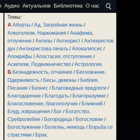
о
Аудио
Актуальное
Библиотека
О нас
Темы:
А
Аборты
/
Ад, Загробная жизнь
/
Алкоголизм, Наркомания
/
Анафема,
отлучение
/
Ангелы
/
Антихрист
/
Антихристов
дух
/
Антихристова печать
/
Апокалипсис
/
Апокрифы
/
Апостасия, отступление
/
Аскетизм, Подвижничество
/
Астрология
.
Б
Безнадежность, отчаяние
/
Беснование,
Одержимость
/
Бесы, демоны
/
Библия,
Писание
/
Бизнес
/
Благовидные предлоги
/
Благодарение
/
Благодать
/
Благоразумие
/
Благословение, благополучие
/
Ближний
/
Блуд, извращения
/
Бог
/
Богатство,
Сребролюбие
/
Богородица
/
Богословие
/
Богослужение
/
Болезнь, немощь
/
Борьба со
страстями
/
Брак
.