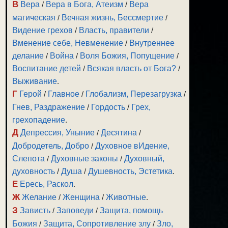
В
Вера
/
Вера в Бога, Атеизм
/
Вера
магическая
/
Вечная жизнь, Бессмертие
/
Видение грехов
/
Власть, правители
/
Вменение себе, Невменение
/
Внутреннее
делание
/
Война
/
Воля Божия, Попущение
/
Воспитание детей
/
Всякая власть от Бога?
/
Выживание
.
Г
Герой
/
Главное
/
Глобализм, Перезагрузка
/
Гнев, Раздражение
/
Гордость
/
Грех,
грехопадение
.
Д
Депрессия, Уныние
/
Десятина
/
Добродетель, Добро
/
Духовное вИдение,
Слепота
/
Духовные законы
/
Духовный,
духовность
/
Душа
/
Душевность, Эстетика
.
Е
Ересь, Раскол
.
Ж
Желание
/
Женщина
/
Животные
.
З
Зависть
/
Заповеди
/
Защита, помощь
Божия
/
Защита, Сопротивление злу
/
Зло,