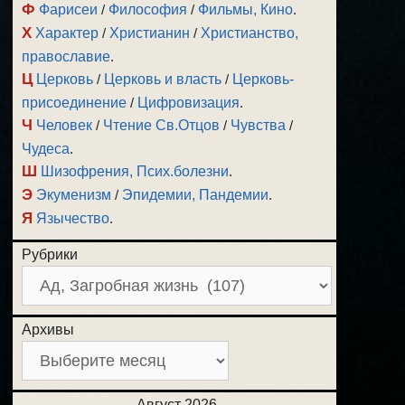
Ф
Фарисеи
/
Философия
/
Фильмы, Кино
.
Х
Характер
/
Христианин
/
Христианство,
православие
.
Ц
Церковь
/
Церковь и власть
/
Церковь-
присоединение
/
Цифровизация
.
Ч
Человек
/
Чтение Св.Отцов
/
Чувства
/
Чудеса
.
Ш
Шизофрения, Псих.болезни
.
Э
Экуменизм
/
Эпидемии, Пандемии
.
Я
Язычество
.
Рубрики
Архивы
Август 2026