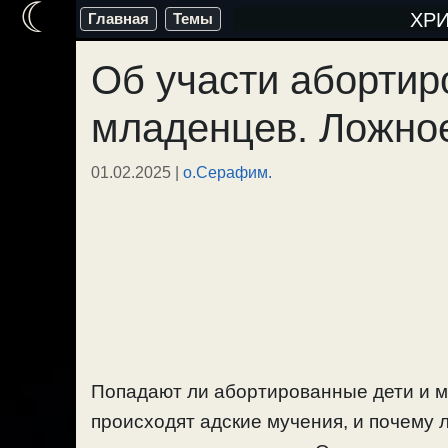
☾
Перейти
ХР
Главная
Темы
к
Об участи аборти
содержимому
младенцев. Ложное
01.02.2025
|
о.Серафим.
Попадают ли абортированные дети и 
происходят адские мучения, и почему 