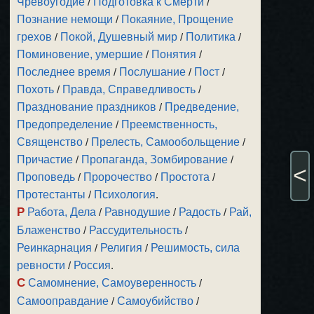
Чревоугодие
/
Подготовка к Смерти
/
Познание немощи
/
Покаяние, Прощение
грехов
/
Покой, Душевный мир
/
Политика
/
Поминовение, умершие
/
Понятия
/
Последнее время
/
Послушание
/
Пост
/
Похоть
/
Правда, Справедливость
/
Празднование праздников
/
Предведение,
Предопределение
/
Преемственность,
Священство
/
Прелесть, Самообольщение
/
Причастие
/
Пропаганда, Зомбирование
/
<
Проповедь
/
Пророчество
/
Простота
/
Протестанты
/
Психология
.
Р
Работа, Дела
/
Равнодушие
/
Радость
/
Рай,
Блаженство
/
Рассудительность
/
Реинкарнация
/
Религия
/
Решимость, сила
ревности
/
Россия
.
С
Самомнение, Самоуверенность
/
Самооправдание
/
Самоубийство
/