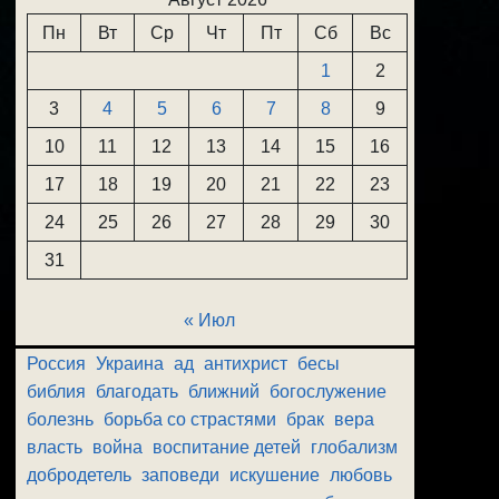
Пн
Вт
Ср
Чт
Пт
Сб
Вс
1
2
3
4
5
6
7
8
9
10
11
12
13
14
15
16
17
18
19
20
21
22
23
24
25
26
27
28
29
30
31
« Июл
Россия
Украина
ад
антихрист
бесы
библия
благодать
ближний
богослужение
болезнь
борьба со страстями
брак
вера
власть
война
воспитание детей
глобализм
добродетель
заповеди
искушение
любовь