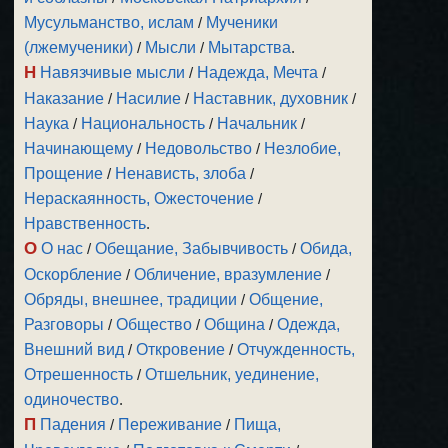
Мусульманство, ислам
/
Мученики
(лжемученики)
/
Мысли
/
Мытарства
.
Н
Навязчивые мысли
/
Надежда, Мечта
/
Наказание
/
Насилие
/
Наставник, духовник
/
Наука
/
Национальность
/
Начальник
/
Начинающему
/
Недовольство
/
Незлобие,
Прощение
/
Ненависть, злоба
/
Нераскаянность, Ожесточение
/
Нравственность
.
О
О нас
/
Обещание, Забывчивость
/
Обида,
Оскорбление
/
Обличение, вразумление
/
Обряды, внешнее, традиции
/
Общение,
Разговоры
/
Общество
/
Община
/
Одежда,
Внешний вид
/
Откровение
/
Отчужденность,
Отрешенность
/
Отшельник, уединение,
одиночество
.
П
Падения
/
Переживание
/
Пища,