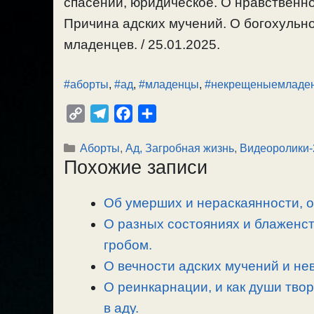
спасении, юридическое. О нравственно
Причина адских мучений. О богохульно
младенцев. / 25.01.2025.
#аборты
,
#ад
,
#младенцы
,
#некрещеныемладе
C
T
F
О
o
e
a
т
Рубрики
Аборты
,
Ад, Загробная жизнь
,
Видеоролики-
p
l
c
п
Похожие записи
y
e
e
р
L
g
b
а
Об умерших и нераскаянности, 
i
r
o
в
n
О разных состояниях и блаженст
a
o
и
k
m
k
т
гробом.
ь
О вечности адских мучений и не
О реинкарнации, и как души тво
в аду.