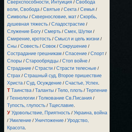
Сверхспособности, Интуиция
/
Свобода
воли, Свобода
/
Святые
/
Секта
/
Семья
/
Символы
/
Сквернословие, мат
/
Скорбь,
душевная тяжесть
/
Сладострастие
/
Служение Богу
/
Смерть
/
Смех, Шутки
/
Смирение, кротость
/
Смысл и цель жизни
/
Сны
/
Совесть
/
Совок
/
Сокрушение
/
Сострадание грешникам
/
Спасение
/
Спорт
/
Споры
/
Старообрядцы
/
Стоп войне
/
Страдание
/
Страсти
/
Страсти телесные
/
Страх
/
Страшный суд, Второе пришествие
Христа
/
Суд, Осуждение
/
Счастье, Успех
.
Т
Таинства
/
Таланты
/
Тело, плоть
/
Терпение
/
Технологии
/
Толкование Св.Писания
/
Тупость, глупость
/
Тщеславие
.
У
Удовольствие, Приятность
/
Украина, война
/
Умиление
/
Уничтожение
/
Уродство,
Красота
.