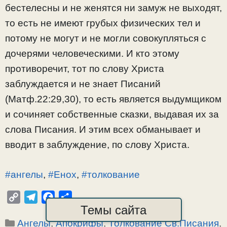
бестелесны и не женятся ни замуж не выходят,
то есть не имеют грубых физических тел и
потому не могут и не могли совокупляться с
дочерями человеческими. И кто этому
противоречит, тот по слову Христа
заблуждается и не знает Писаний
(Матф.22:29,30), то есть является выдумщиком
и сочиняет собственные сказки, выдавая их за
слова Писания. И этим всех обманывает и
вводит в заблуждение, по слову Христа.
#ангелы
,
#Енох
,
#толкование
C
T
F
О
Темы сайта
o
e
a
т
Рубрики
Ангелы
,
Апокрифы
,
Толкование Св.Писания
,
p
l
c
п