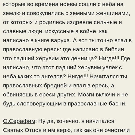
которые во времена ноевы сошли с неба на
землю и совокупились с земными женщинами,
от которых и родились издревле сильные и
славные люди, искуссные в войне, как
написано в книге варуха. А вот ты точно впал в
православную ересь: где написано в библии,
что падший херувим это денница? Нигде!!! Где
написано, что этот падший херувим увлёк с
неба каких то ангелов? Нигде!!! Начитался ты
православных бредней и впал в ересь, а
обвиняешь в ереси других. Мозги включи и не
будь слеповерующим в православные басни.
О.Серафим
: Ну да, конечно, я начитался
Святых Отцов и им верю, так как они очистили