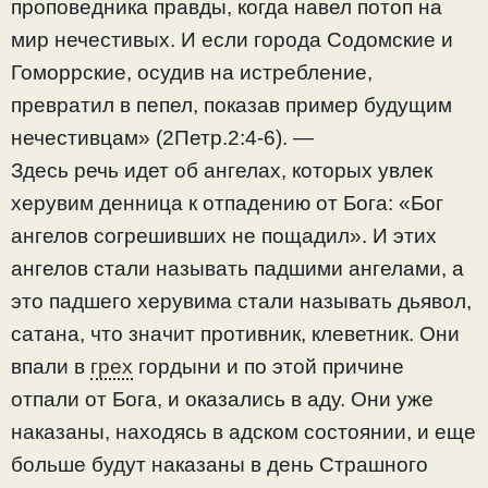
проповедника правды, когда навел потоп на
мир нечестивых. И если города Содомские и
Гоморрские, осудив на истребление,
превратил в пепел, показав пример будущим
нечестивцам» (2Петр.2:4-6). —
Здесь речь идет об ангелах, которых увлек
херувим денница к отпадению от Бога: «Бог
ангелов согрешивших не пощадил». И этих
ангелов стали называть падшими ангелами, а
это падшего херувима стали называть дьявол,
сатана, что значит противник, клеветник. Они
впали в
грех
гордыни и по этой причине
отпали от Бога, и оказались в аду. Они уже
наказаны, находясь в адском состоянии, и еще
больше будут наказаны в день Страшного