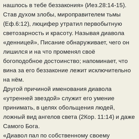
нашлось в тебе беззакония» (Иез.28:14-15).
Став духом злобы, мироправителем тьмы
(Еф.6:12), люцифер утратил первобытную
светозарность и красоту. Называя диавола
«денницей», Писание обнаруживает, чего он
лишился и на что променял своё
богоподобное достоинство; напоминает, что
вина за его беззаконие лежит исключительно
на нём.
Другой причиной именования диавола
«утренней звездой» служит его умение
принимать, в целях обольщения людей,
ложный вид ангелов света (2Кор. 11:14) и даже
Самого Бога.
«Диавол пал по собственному своему