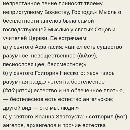
непрестанное пение приносят твоему
неприступному Божеству, Господи.» Мысль о
бесплотности ангелов была самой
господствующей мыслью у святых Отцов и
учителей Церкви. Ее встречаем:
а) у святого Афанасия: «ангел есть существо
разумное, невещественное (άϋλον),
песнословящее, бессмертное;»
б) у святого Григория Нисского: «вся тварь
разумная разделяется на бестелесное
(άσώματον) естество и на облеченное плотью,
— бестелесное есть естество ангельское;
другой вид — это мы, люди;»
в) у святого Иоанна Златоуста: «сотворил (Бог)
ангелов, архангелов и прочие естества