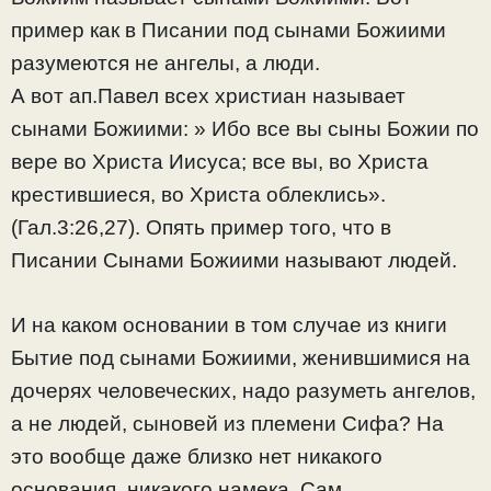
пример как в Писании под сынами Божиими
разумеются не ангелы, а люди.
А вот ап.Павел всех христиан называет
сынами Божиими: » Ибо все вы сыны Божии по
вере во Христа Иисуса; все вы, во Христа
крестившиеся, во Христа облеклись».
(Гал.3:26,27). Опять пример того, что в
Писании Сынами Божиими называют людей.
И на каком основании в том случае из книги
Бытие под сынами Божиими, женившимися на
дочерях человеческих, надо разуметь ангелов,
а не людей, сыновей из племени Сифа? На
это вообще даже близко нет никакого
основания, никакого намека. Сам