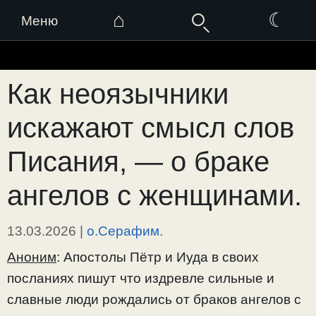
⌂
☾
Меню
Перейти
к
Как неоязычники
содержимому
искажают смысл слов
Писания, — о браке
ангелов с женщинами.
13.03.2026
|
о.Серафим.
Аноним
: Апостолы Пётр и Иуда в своих
посланиях пишут что издревле сильные и
славные люди рождались от браков ангелов с