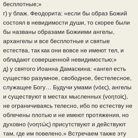
бесплотные;»
г) у блаж. Феодорита: «если бы образ Божий
состоял в невидимости души, то скорее были
бы названы образами Божиими ангелы,
архангелы и все бесплотные и святые
естества, так как они вовсе не имеют тел, и
обладают совершенной невидимостью;»
д) у святого Иоанна Дамаскина: «ангел есть
существо разумное, свободное, бестелесное,
служащее Богу… Будучи умами (νόες), ангелы
и существуют в местах мысленных (νοητοϊς),
не ограничиваясь телесно, ибо по естеству не
облечены плотью и не имеют протяжения, но
духовно (νοητώς) присутствуют и действуют
там, где им повелено.» Встречаем также эту