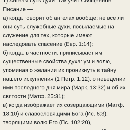
1) Ангелы суть духи. Так учит Священное
Писание —
а) когда говорит об ангелах вообще: не все ли
они суть служебные духи, посылаемые на
служение для тех, которые имеют
наследовать спасение (Евр. 1:14);
б) когда, в частности, приписывает им
существенные свойства духа: ум и волю,
упоминая о желании их проникнуть в тайну
нашего искупления (1 Петр. 1:12), о неведении
ими последнего дня мира (Марк. 13:32) и об их
святости (Матф. 25:31);
в) когда изображает их созерцающими (Матф.
18:10) и славословящими Бога (Ис. 6:3),
творящими волю Его (Пс. 102:20),