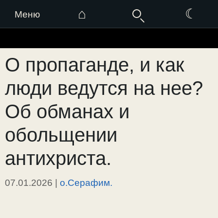
⌂
☾
Меню
Перейти
к
О пропаганде, и как
содержимому
люди ведутся на нее?
Об обманах и
обольщении
антихриста.
07.01.2026
|
о.Серафим.