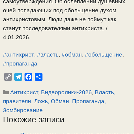
самоутверждения. Об ослеплении душевных
очей попадающих под обольщение духом
антихристовым. Люди даже не поймут как
станут последователями антихриста. /
4.01.2026.
#антихрист
,
#власть
,
#обман
,
#обольщение
,
#пропаганда
C
T
F
О
o
e
a
т
Рубрики
Антихрист
,
Видеоролики-2026
,
Власть,
p
l
c
п
y
e
e
р
правители
,
Ложь, Обман
,
Пропаганда,
L
g
b
а
Зомбирование
i
r
o
в
Похожие записи
n
a
o
и
k
m
k
т