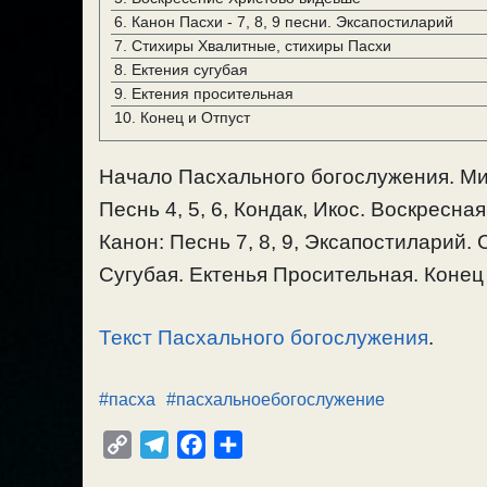
6.
Канон Пасхи - 7, 8, 9 песни. Эксапостиларий
7.
Стихиры Хвалитные, стихиры Пасхи
8.
Ектения сугубая
9.
Ектения просительная
10.
Конец и Отпуст
Начало Пасхального богослужения. Мирн
Песнь 4, 5, 6, Кондак, Икос. Воскресн
Канон: Песнь 7, 8, 9, Эксапостиларий
Сугубая. Ектенья Просительная. Конец
Текст Пасхального богослужения
.
#пасха
#пасхальноебогослужение
C
T
F
О
o
e
a
т