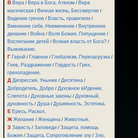
В
Вера
/
Вера в Бога, Атеизм
/
Вера
магическая
/
Вечная жизнь, Бессмертие
/
Видение грехов
/
Власть, правители
/
Вменение себе, Невменение
/
Внутреннее
делание
/
Война
/
Воля Божия, Попущение
/
Воспитание детей
/
Всякая власть от Бога?
/
Выживание
.
Г
Герой
/
Главное
/
Глобализм, Перезагрузка
/
Гнев, Раздражение
/
Гордость
/
Грех,
грехопадение
.
Д
Депрессия, Уныние
/
Десятина
/
Добродетель, Добро
/
Духовное вИдение,
Слепота
/
Духовные законы
/
Духовный,
духовность
/
Душа
/
Душевность, Эстетика
.
Е
Ересь, Раскол
.
Ж
Желание
/
Женщина
/
Животные
.
З
Зависть
/
Заповеди
/
Защита, помощь
Божия
/
Защита, Сопротивление злу
/
Зло,