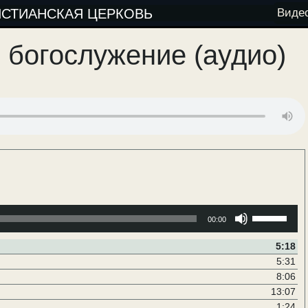
ИСТИАНСКАЯ ЦЕРКОВЬ
Виде
 богослужение (аудио)
Используйт
00:00
клавиши
вверх/
5:18
вниз,
5:31
чтобы
8:06
увеличить
13:07
или
1:24