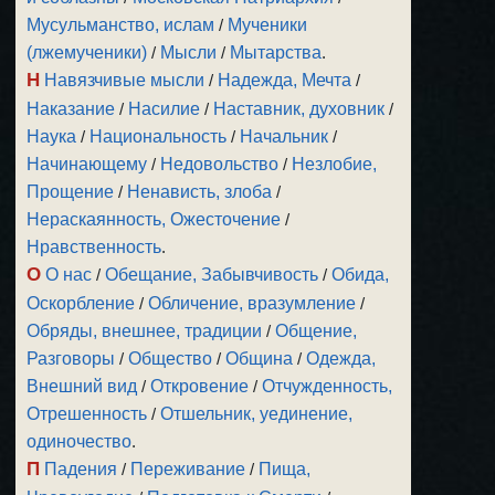
Мусульманство, ислам
/
Мученики
(лжемученики)
/
Мысли
/
Мытарства
.
Н
Навязчивые мысли
/
Надежда, Мечта
/
Наказание
/
Насилие
/
Наставник, духовник
/
Наука
/
Национальность
/
Начальник
/
Начинающему
/
Недовольство
/
Незлобие,
Прощение
/
Ненависть, злоба
/
Нераскаянность, Ожесточение
/
Нравственность
.
О
О нас
/
Обещание, Забывчивость
/
Обида,
Оскорбление
/
Обличение, вразумление
/
Обряды, внешнее, традиции
/
Общение,
Разговоры
/
Общество
/
Община
/
Одежда,
Внешний вид
/
Откровение
/
Отчужденность,
Отрешенность
/
Отшельник, уединение,
одиночество
.
П
Падения
/
Переживание
/
Пища,