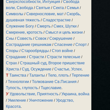
Сверхспособности, Интуиция
/
Свобода
воли, Свобода
/
Святые
/
Секта
/
Семья
/
Символы
/
Сквернословие, мат
/
Скорбь,
душевная тяжесть
/
Сладострастие
/
Служение Богу
/
Смерть
/
Смех, Шутки
/
Смирение, кротость
/
Смысл и цель жизни
/
Сны
/
Совесть
/
Совок
/
Сокрушение
/
Сострадание грешникам
/
Спасение
/
Спорт
/
Споры
/
Старообрядцы
/
Стоп войне
/
Страдание
/
Страсти
/
Страсти телесные
/
Страх
/
Страшный суд, Второе пришествие
Христа
/
Суд, Осуждение
/
Счастье, Успех
.
Т
Таинства
/
Таланты
/
Тело, плоть
/
Терпение
/
Технологии
/
Толкование Св.Писания
/
Тупость, глупость
/
Тщеславие
.
У
Удовольствие, Приятность
/
Украина, война
/
Умиление
/
Уничтожение
/
Уродство,
Красота
.