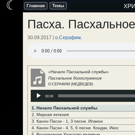
☾
Перейти
ХР
Главная
Темы
к
Пасха. Пасхальное
содержимому
30.09.2017
|
о.Серафим.
«Начало Пасхальной службы»
Пасхальное богослужение
О.СЕРАФИМ (МЕДВЕДЕВ)
Аудиоплеер
00:00
1.
Начало Пасхальной службы
2.
Мирная ектения
3.
Канон Пасхи - 1, 3 песни. Ипакои
4.
Канон Пасхи - 4, 5, 6 песни. Кондак, Икос
5.
Воскресение Христово видевше