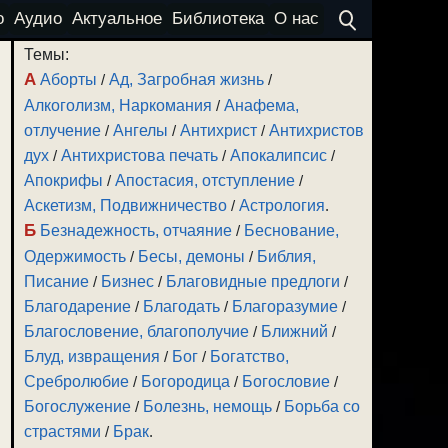
о
Аудио
Актуальное
Библиотека
О нас
Темы:
А
Аборты
/
Ад, Загробная жизнь
/
Алкоголизм, Наркомания
/
Анафема,
отлучение
/
Ангелы
/
Антихрист
/
Антихристов
дух
/
Антихристова печать
/
Апокалипсис
/
Апокрифы
/
Апостасия, отступление
/
Аскетизм, Подвижничество
/
Астрология
.
Б
Безнадежность, отчаяние
/
Беснование,
Одержимость
/
Бесы, демоны
/
Библия,
Писание
/
Бизнес
/
Благовидные предлоги
/
Благодарение
/
Благодать
/
Благоразумие
/
е
Благословение, благополучие
/
Ближний
/
Блуд, извращения
/
Бог
/
Богатство,
Сребролюбие
/
Богородица
/
Богословие
/
Богослужение
/
Болезнь, немощь
/
Борьба со
страстями
/
Брак
.