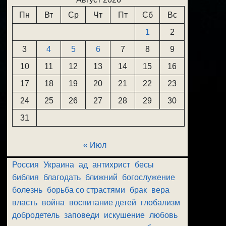
Пн
Вт
Ср
Чт
Пт
Сб
Вс
1
2
3
4
5
6
7
8
9
10
11
12
13
14
15
16
17
18
19
20
21
22
23
24
25
26
27
28
29
30
31
« Июл
Россия
Украина
ад
антихрист
бесы
библия
благодать
ближний
богослужение
болезнь
борьба со страстями
брак
вера
власть
война
воспитание детей
глобализм
добродетель
заповеди
искушение
любовь