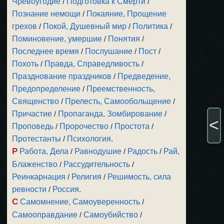
Чревоугодие
/
Подготовка к Смерти
/
Познание немощи
/
Покаяние, Прощение
грехов
/
Покой, Душевный мир
/
Политика
/
Поминовение, умершие
/
Понятия
/
Последнее время
/
Послушание
/
Пост
/
Похоть
/
Правда, Справедливость
/
Празднование праздников
/
Предведение,
Предопределение
/
Преемственность,
Священство
/
Прелесть, Самообольщение
/
Причастие
/
Пропаганда, Зомбирование
/
<
Проповедь
/
Пророчество
/
Простота
/
Протестанты
/
Психология
.
Р
Работа, Дела
/
Равнодушие
/
Радость
/
Рай,
Блаженство
/
Рассудительность
/
Реинкарнация
/
Религия
/
Решимость, сила
ревности
/
Россия
.
С
Самомнение, Самоуверенность
/
Самооправдание
/
Самоубийство
/