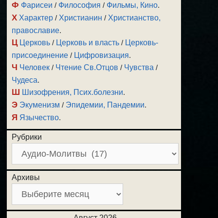
Ф
Фарисеи
/
Философия
/
Фильмы, Кино
.
Х
Характер
/
Христианин
/
Христианство,
православие
.
Ц
Церковь
/
Церковь и власть
/
Церковь-
присоединение
/
Цифровизация
.
Ч
Человек
/
Чтение Св.Отцов
/
Чувства
/
Чудеса
.
Ш
Шизофрения, Псих.болезни
.
Э
Экуменизм
/
Эпидемии, Пандемии
.
Я
Язычество
.
Рубрики
Архивы
Август 2026