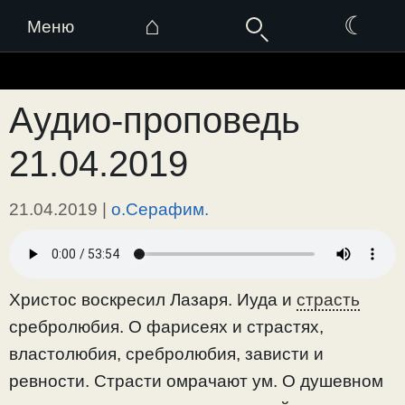
⌂
☾
Меню
Перейти
к
Аудио-проповедь
содержимому
21.04.2019
21.04.2019
|
о.Серафим.
Христос воскресил Лазаря. Иуда и
страсть
сребролюбия. О фарисеях и страстях,
властолюбия, сребролюбия, зависти и
ревности. Страсти омрачают ум. О душевном