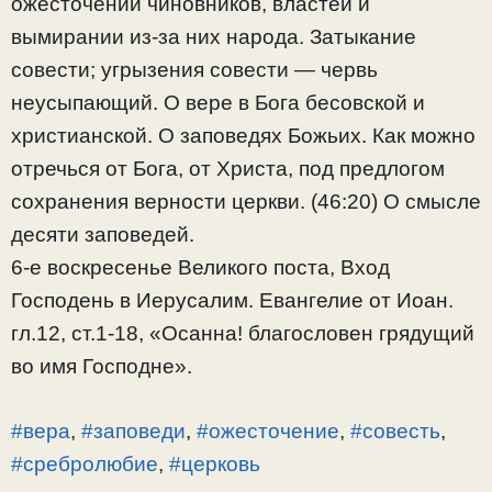
ожесточении чиновников, властей и
вымирании из-за них народа. Затыкание
совести; угрызения совести — червь
неусыпающий. О вере в Бога бесовской и
христианской. О заповедях Божьих. Как можно
отречься от Бога, от Христа, под предлогом
сохранения верности церкви. (46:20) О смысле
десяти заповедей.
6-е воскресенье Великого поста, Вход
Господень в Иерусалим. Евангелие от Иоан.
гл.12, ст.1-18, «Осанна! благословен грядущий
во имя Господне».
#вера
,
#заповеди
,
#ожесточение
,
#совесть
,
#сребролюбие
,
#церковь