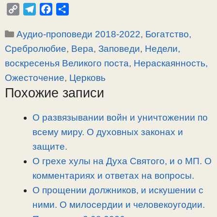
C
T
F
О
o
e
a
т
Рубрики
Аудио-проповеди 2018-2022
,
Богатство,
p
l
c
п
y
e
e
р
Сребролюбие
,
Вера
,
Заповеди
,
Недели,
L
g
b
а
воскресенья Великого поста
,
Нераскаянность,
i
r
o
в
Ожесточение
,
Церковь
n
a
o
и
Похожие записи
k
m
k
т
ь
О развязывании войн и уничтожении по
всему миру. О духовных законах и
защите.
О грехе хулы на Духа Святого, и о МП. О
комментариях и ответах на вопросы.
О прощении должников, и искушении с
ними. О милосердии и человекоугодии.