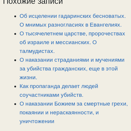
Похожие записи
i
r
o
в
n
a
o
и
Об исцелении гадаринских бесноватых.
k
m
k
т
О мнимых разногласиях в Евангелиях.
ь
О тысячелетнем царстве, пророчествах
об израиле и мессианских. О
талмудистах.
О наказании страданиями и мучениями
за убийства гражданских, еще в этой
жизни.
Как пропаганда делает людей
соучастниками убийств.
О наказании Божием за смертные грехи,
покаянии и нераскаянности, и
уничтожении