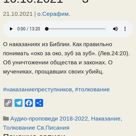
21.10.2021
|
о.Серафим.
О наказаниях из Библии. Как правильно
понимать «око за око, зуб за зуб». (Лев.24:20).
Об уничтожении общества и законах. О
мучениках, прощавших своих убийц.
#наказаниепреступников
,
#толкование
C
T
F
О
o
e
a
т
Рубрики
Аудио-проповеди 2018-2022
,
Наказание
,
p
l
c
п
y
e
e
р
Толкование Св.Писания
L
g
b
а