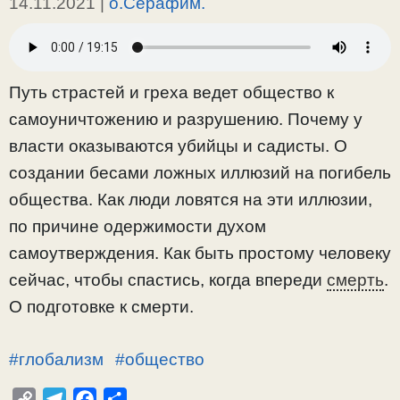
14.11.2021
|
о.Серафим.
Путь страстей и греха ведет общество к
самоуничтожению и разрушению. Почему у
власти оказываются убийцы и садисты. О
создании бесами ложных иллюзий на погибель
общества. Как люди ловятся на эти иллюзии,
по причине одержимости духом
самоутверждения. Как быть простому человеку
сейчас, чтобы спастись, когда впереди
смерть
.
О подготовке к смерти.
#глобализм
#общество
C
T
F
О