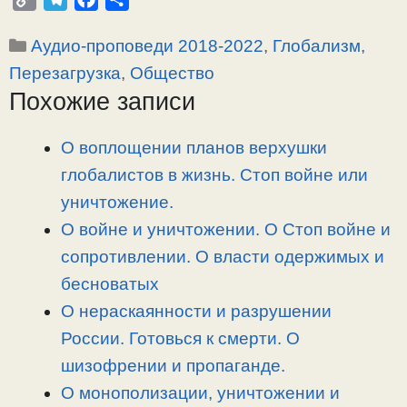
o
e
a
т
Рубрики
Аудио-проповеди 2018-2022
,
Глобализм,
p
l
c
п
y
e
e
р
Перезагрузка
,
Общество
L
g
b
а
Похожие записи
i
r
o
в
n
a
o
и
О воплощении планов верхушки
k
m
k
т
глобалистов в жизнь. Стоп войне или
ь
уничтожение.
О войне и уничтожении. О Стоп войне и
сопротивлении. О власти одержимых и
бесноватых
О нераскаянности и разрушении
России. Готовься к смерти. О
шизофрении и пропаганде.
О монополизации, уничтожении и