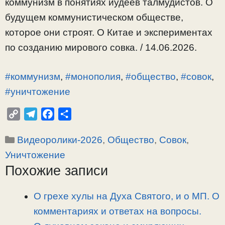
коммунизм в понятиях иудеев талмудистов. О
будущем коммунистическом обществе,
которое они строят. О Китае и экспериментах
по созданию мирового совка. / 14.06.2026.
#коммунизм
,
#монополия
,
#общество
,
#совок
,
#уничтожение
C
T
F
О
o
e
a
т
Рубрики
Видеоролики-2026
,
Общество
,
Совок
,
p
l
c
п
y
e
e
р
Уничтожение
L
g
b
а
Похожие записи
i
r
o
в
n
a
o
и
О грехе хулы на Духа Святого, и о МП. О
k
m
k
т
комментариях и ответах на вопросы.
ь