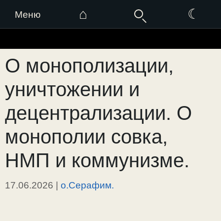
⌂
☾
Меню
Перейти
к
О монополизации,
содержимому
уничтожении и
децентрализации. О
монополии совка,
НМП и коммунизме.
17.06.2026
|
о.Серафим.