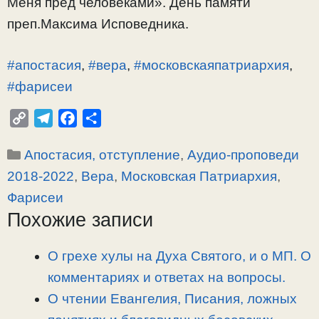
Меня пред человеками». День памяти
преп.Максима Исповедника.
#апостасия
,
#вера
,
#московскаяпатриархия
,
#фарисеи
C
T
F
О
o
e
a
т
Рубрики
Апостасия, отступление
,
Аудио-проповеди
p
l
c
п
y
e
e
р
2018-2022
,
Вера
,
Московская Патриархия
,
L
g
b
а
Фарисеи
i
r
o
в
Похожие записи
n
a
o
и
k
m
k
т
О грехе хулы на Духа Святого, и о МП. О
ь
комментариях и ответах на вопросы.
О чтении Евангелия, Писания, ложных