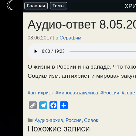
☾
Перейти
ХР
Главная
Темы
к
Аудио-ответ 8.05.2
содержимому
08.06.2017
|
о.Серафим.
О жизни в России и на западе. Что так
Социализм, антихрист и мировая закули
#антихрист
,
#мироваязакулиса
,
#Россия
,
#сове
C
T
F
О
o
e
a
т
Рубрики
Аудио-архив
,
Россия
,
Совок
p
l
c
п
Похожие записи
y
e
e
р