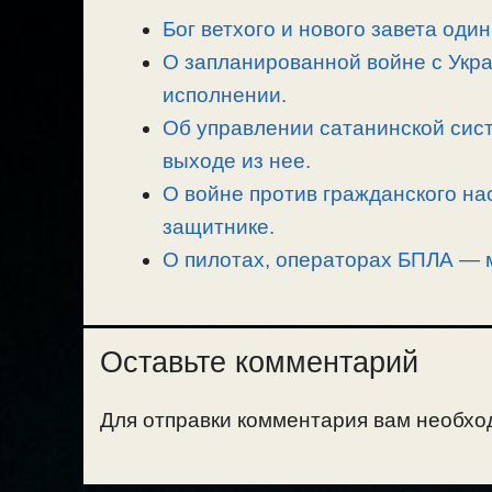
L
g
b
а
Бог ветхого и нового завета один
i
r
o
в
n
О запланированной войне с Укра
a
o
и
k
m
k
т
исполнении.
ь
Об управлении сатанинской сист
выходе из нее.
О войне против гражданского на
защитнике.
О пилотах, операторах БПЛА — 
Оставьте комментарий
Для отправки комментария вам необх