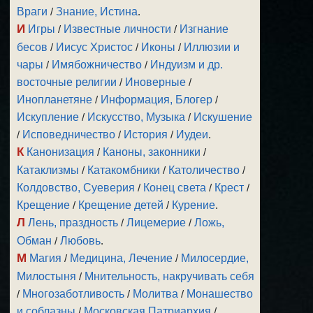
Враги
/
Знание, Истина
.
И
Игры
/
Известные личности
/
Изгнание
бесов
/
Иисус Христос
/
Иконы
/
Иллюзии и
чары
/
Имябожничество
/
Индуизм и др.
восточные религии
/
Иноверные
/
Инопланетяне
/
Информация, Блогер
/
Искупление
/
Искусство, Музыка
/
Искушение
/
Исповедничество
/
История
/
Иудеи
.
К
Канонизация
/
Каноны, законники
/
Катаклизмы
/
Катакомбники
/
Католичество
/
Колдовство, Суеверия
/
Конец света
/
Крест
/
Крещение
/
Крещение детей
/
Курение
.
Л
Лень, праздность
/
Лицемерие
/
Ложь,
Обман
/
Любовь
.
М
Магия
/
Медицина, Лечение
/
Милосердие,
Милостыня
/
Мнительность, накручивать себя
/
Многозаботливость
/
Молитва
/
Монашество
и соблазны
/
Московская Патриархия
/