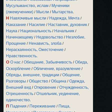
Мусульманство, ислам
/
Мученики
(лжемученики)
/
Мысли
/
Мытарства
.
Н
Навязчивые мысли
/
Надежда, Мечта
/
Наказание
/
Насилие
/
Наставник, духовник
/
Наука
/
Национальность
/
Начальник
/
Начинающему
/
Недовольство
/
Незлобие,
Прощение
/
Ненависть, злоба
/
Нераскаянность, Ожесточение
/
Нравственность
.
О
О нас
/
Обещание, Забывчивость
/
Обида,
Оскорбление
/
Обличение, вразумление
/
Обряды, внешнее, традиции
/
Общение,
Разговоры
/
Общество
/
Община
/
Одежда,
Внешний вид
/
Откровение
/
Отчужденность,
Отрешенность
/
Отшельник, уединение,
одиночество
.
П
Падения
/
Переживание
/
Пища,