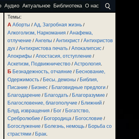
о
Аудио
Актуальное
Библиотека
О нас
Темы:
А
Аборты
/
Ад, Загробная жизнь
/
Алкоголизм, Наркомания
/
Анафема,
отлучение
/
Ангелы
/
Антихрист
/
Антихристов
дух
/
Антихристова печать
/
Апокалипсис
/
Апокрифы
/
Апостасия, отступление
/
Аскетизм, Подвижничество
/
Астрология
.
Б
Безнадежность, отчаяние
/
Беснование,
Одержимость
/
Бесы, демоны
/
Библия,
Писание
/
Бизнес
/
Благовидные предлоги
/
Благодарение
/
Благодать
/
Благоразумие
/
Благословение, благополучие
/
Ближний
/
Блуд, извращения
/
Бог
/
Богатство,
Сребролюбие
/
Богородица
/
Богословие
/
Богослужение
/
Болезнь, немощь
/
Борьба со
страстями
/
Брак
.