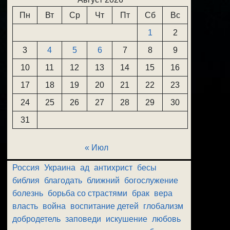
Пн
Вт
Ср
Чт
Пт
Сб
Вс
1
2
3
4
5
6
7
8
9
10
11
12
13
14
15
16
17
18
19
20
21
22
23
24
25
26
27
28
29
30
31
« Июл
Россия
Украина
ад
антихрист
бесы
библия
благодать
ближний
богослужение
болезнь
борьба со страстями
брак
вера
власть
война
воспитание детей
глобализм
добродетель
заповеди
искушение
любовь