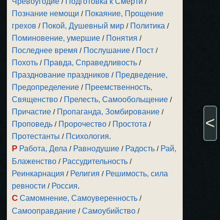
Чревоугодие
/
Подготовка к Смерти
/
Познание немощи
/
Покаяние, Прощение
грехов
/
Покой, Душевный мир
/
Политика
/
Поминовение, умершие
/
Понятия
/
Последнее время
/
Послушание
/
Пост
/
Похоть
/
Правда, Справедливость
/
Празднование праздников
/
Предведение,
Предопределение
/
Преемственность,
Священство
/
Прелесть, Самообольщение
/
Причастие
/
Пропаганда, Зомбирование
/
<
Проповедь
/
Пророчество
/
Простота
/
Протестанты
/
Психология
.
Р
Работа, Дела
/
Равнодушие
/
Радость
/
Рай,
Блаженство
/
Рассудительность
/
Реинкарнация
/
Религия
/
Решимость, сила
ревности
/
Россия
.
С
Самомнение, Самоуверенность
/
Самооправдание
/
Самоубийство
/