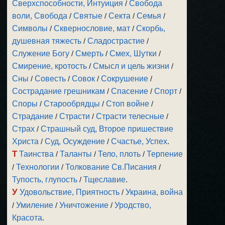
Сверхспособности, Интуиция
/
Свобода
воли, Свобода
/
Святые
/
Секта
/
Семья
/
Символы
/
Сквернословие, мат
/
Скорбь,
душевная тяжесть
/
Сладострастие
/
Служение Богу
/
Смерть
/
Смех, Шутки
/
Смирение, кротость
/
Смысл и цель жизни
/
Сны
/
Совесть
/
Совок
/
Сокрушение
/
Сострадание грешникам
/
Спасение
/
Спорт
/
Споры
/
Старообрядцы
/
Стоп войне
/
Страдание
/
Страсти
/
Страсти телесные
/
Страх
/
Страшный суд, Второе пришествие
Христа
/
Суд, Осуждение
/
Счастье, Успех
.
Т
Таинства
/
Таланты
/
Тело, плоть
/
Терпение
/
Технологии
/
Толкование Св.Писания
/
Тупость, глупость
/
Тщеславие
.
У
Удовольствие, Приятность
/
Украина, война
/
Умиление
/
Уничтожение
/
Уродство,
Красота
.