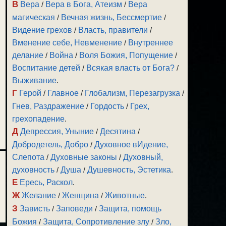
В
Вера
/
Вера в Бога, Атеизм
/
Вера
магическая
/
Вечная жизнь, Бессмертие
/
Видение грехов
/
Власть, правители
/
Вменение себе, Невменение
/
Внутреннее
делание
/
Война
/
Воля Божия, Попущение
/
Воспитание детей
/
Всякая власть от Бога?
/
Выживание
.
Г
Герой
/
Главное
/
Глобализм, Перезагрузка
/
Гнев, Раздражение
/
Гордость
/
Грех,
грехопадение
.
Д
Депрессия, Уныние
/
Десятина
/
Добродетель, Добро
/
Духовное вИдение,
Слепота
/
Духовные законы
/
Духовный,
духовность
/
Душа
/
Душевность, Эстетика
.
Е
Ересь, Раскол
.
Ж
Желание
/
Женщина
/
Животные
.
З
Зависть
/
Заповеди
/
Защита, помощь
Божия
/
Защита, Сопротивление злу
/
Зло,