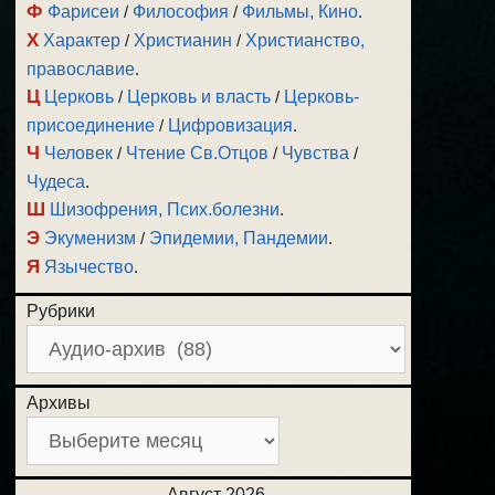
Ф
Фарисеи
/
Философия
/
Фильмы, Кино
.
Х
Характер
/
Христианин
/
Христианство,
православие
.
Ц
Церковь
/
Церковь и власть
/
Церковь-
присоединение
/
Цифровизация
.
Ч
Человек
/
Чтение Св.Отцов
/
Чувства
/
Чудеса
.
Ш
Шизофрения, Псих.болезни
.
Э
Экуменизм
/
Эпидемии, Пандемии
.
Я
Язычество
.
Рубрики
Архивы
Август 2026