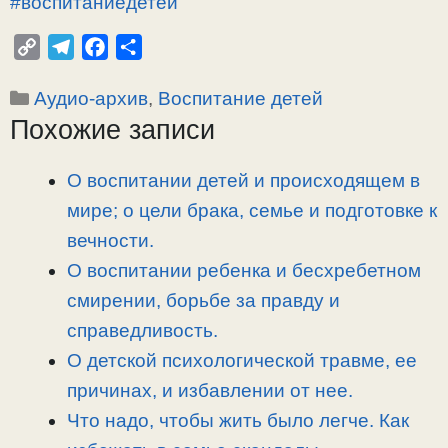
#воспитаниедетей
C
T
F
О
o
e
a
т
Рубрики
Аудио-архив
,
Воспитание детей
p
l
c
п
Похожие записи
y
e
e
р
L
g
b
а
i
r
o
в
О воспитании детей и происходящем в
n
a
o
и
мире; о цели брака, семье и подготовке к
k
m
k
т
вечности.
ь
О воспитании ребенка и бесхребетном
смирении, борьбе за правду и
справедливость.
О детской психологической травме, ее
причинах, и избавлении от нее.
Что надо, чтобы жить было легче. Как