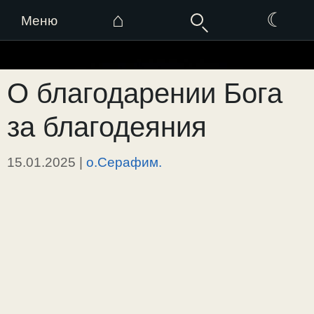
⌂
☾
Меню
Перейти
к
О благодарении Бога
содержимому
за благодеяния
15.01.2025
|
о.Серафим.