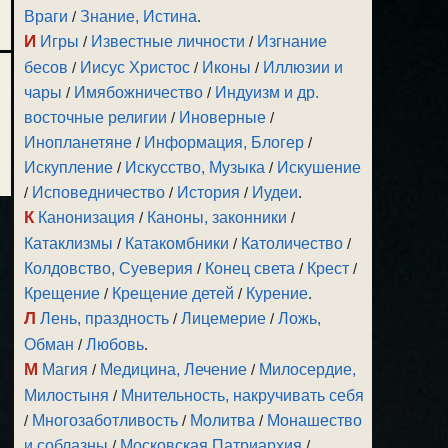
Враги
/
Знание, Истина
.
И
Игры
/
Известные личности
/
Изгнание
бесов
/
Иисус Христос
/
Иконы
/
Иллюзии и
чары
/
Имябожничество
/
Индуизм и др.
восточные религии
/
Иноверные
/
Инопланетяне
/
Информация, Блогер
/
Искупление
/
Искусство, Музыка
/
Искушение
/
Исповедничество
/
История
/
Иудеи
.
К
Канонизация
/
Каноны, законники
/
Катаклизмы
/
Катакомбники
/
Католичество
/
Колдовство, Суеверия
/
Конец света
/
Крест
/
Крещение
/
Крещение детей
/
Курение
.
Л
Лень, праздность
/
Лицемерие
/
Ложь,
Обман
/
Любовь
.
М
Магия
/
Медицина, Лечение
/
Милосердие,
Милостыня
/
Мнительность, накручивать себя
/
Многозаботливость
/
Молитва
/
Монашество
и соблазны
/
Московская Патриархия
/