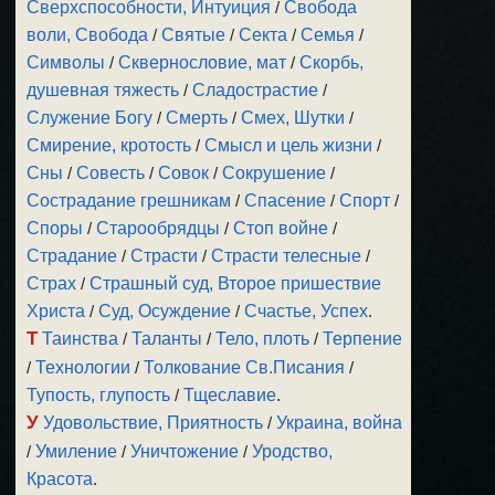
Сверхспособности, Интуиция
/
Свобода
воли, Свобода
/
Святые
/
Секта
/
Семья
/
Символы
/
Сквернословие, мат
/
Скорбь,
душевная тяжесть
/
Сладострастие
/
Служение Богу
/
Смерть
/
Смех, Шутки
/
Смирение, кротость
/
Смысл и цель жизни
/
Сны
/
Совесть
/
Совок
/
Сокрушение
/
Сострадание грешникам
/
Спасение
/
Спорт
/
Споры
/
Старообрядцы
/
Стоп войне
/
Страдание
/
Страсти
/
Страсти телесные
/
Страх
/
Страшный суд, Второе пришествие
Христа
/
Суд, Осуждение
/
Счастье, Успех
.
Т
Таинства
/
Таланты
/
Тело, плоть
/
Терпение
/
Технологии
/
Толкование Св.Писания
/
Тупость, глупость
/
Тщеславие
.
У
Удовольствие, Приятность
/
Украина, война
/
Умиление
/
Уничтожение
/
Уродство,
Красота
.