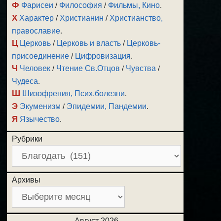
Ф
Фарисеи
/
Философия
/
Фильмы, Кино
.
Х
Характер
/
Христианин
/
Христианство,
православие
.
Ц
Церковь
/
Церковь и власть
/
Церковь-
присоединение
/
Цифровизация
.
Ч
Человек
/
Чтение Св.Отцов
/
Чувства
/
Чудеса
.
Ш
Шизофрения, Псих.болезни
.
Э
Экуменизм
/
Эпидемии, Пандемии
.
Я
Язычество
.
Рубрики
Архивы
Август 2026