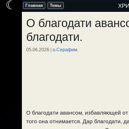
☾
Перейти
ХР
Главная
Темы
к
О благодати аванс
содержимому
благодати.
05.06.2026
|
о.Серафим.
О благодати авансом, избавляющей от 
того она отнимается. Дар благодати, д