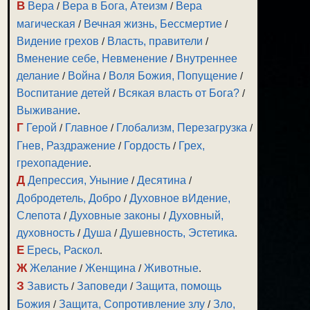
В
Вера
/
Вера в Бога, Атеизм
/
Вера
магическая
/
Вечная жизнь, Бессмертие
/
Видение грехов
/
Власть, правители
/
Вменение себе, Невменение
/
Внутреннее
делание
/
Война
/
Воля Божия, Попущение
/
Воспитание детей
/
Всякая власть от Бога?
/
Выживание
.
Г
Герой
/
Главное
/
Глобализм, Перезагрузка
/
Гнев, Раздражение
/
Гордость
/
Грех,
грехопадение
.
Д
Депрессия, Уныние
/
Десятина
/
Добродетель, Добро
/
Духовное вИдение,
Слепота
/
Духовные законы
/
Духовный,
духовность
/
Душа
/
Душевность, Эстетика
.
Е
Ересь, Раскол
.
Ж
Желание
/
Женщина
/
Животные
.
З
Зависть
/
Заповеди
/
Защита, помощь
Божия
/
Защита, Сопротивление злу
/
Зло,