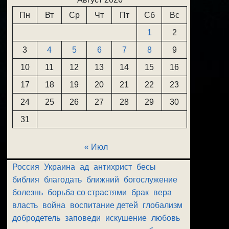
Пн
Вт
Ср
Чт
Пт
Сб
Вс
1
2
3
4
5
6
7
8
9
10
11
12
13
14
15
16
17
18
19
20
21
22
23
24
25
26
27
28
29
30
31
« Июл
Россия
Украина
ад
антихрист
бесы
библия
благодать
ближний
богослужение
болезнь
борьба со страстями
брак
вера
власть
война
воспитание детей
глобализм
добродетель
заповеди
искушение
любовь