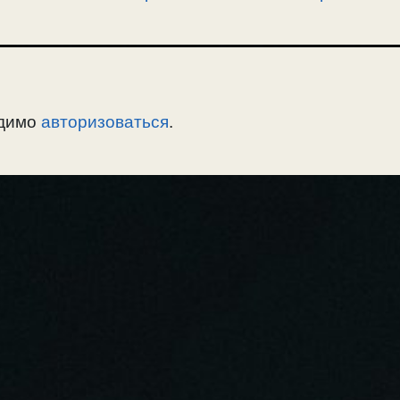
одимо
авторизоваться
.