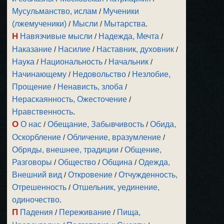
Мусульманство, ислам
/
Мученики
(лжемученики)
/
Мысли
/
Мытарства
.
Н
Навязчивые мысли
/
Надежда, Мечта
/
Наказание
/
Насилие
/
Наставник, духовник
/
Наука
/
Национальность
/
Начальник
/
Начинающему
/
Недовольство
/
Незлобие,
Прощение
/
Ненависть, злоба
/
Нераскаянность, Ожесточение
/
Нравственность
.
О
О нас
/
Обещание, Забывчивость
/
Обида,
Оскорбление
/
Обличение, вразумление
/
Обряды, внешнее, традиции
/
Общение,
Разговоры
/
Общество
/
Община
/
Одежда,
Внешний вид
/
Откровение
/
Отчужденность,
Отрешенность
/
Отшельник, уединение,
одиночество
.
П
Падения
/
Переживание
/
Пища,