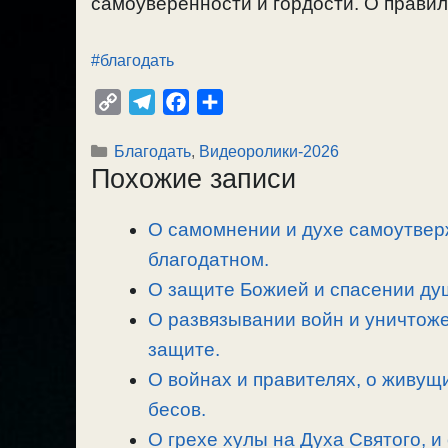
самоуверенности и гордости. О правиль
#благодать
C
T
F
О
o
e
a
т
Рубрики
Благодать
,
Видеоролики-2026
p
l
c
п
Похожие записи
y
e
e
р
L
g
b
а
О самомнении и духе самоутвер
i
r
o
в
n
благодатном.
a
o
и
k
m
k
т
О защите Божией и спасении душ
ь
О развязывании войн и уничтоже
защите.
О войнах и правителях, о живущ
бесов.
О грехе хулы на Духа Святого, и