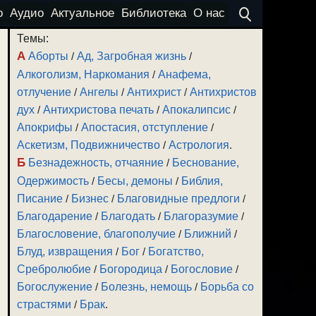
о
Аудио
Актуальное
Библиотека
О нас
Темы:
А
Аборты
/
Ад, Загробная жизнь
/
Алкоголизм, Наркомания
/
Анафема,
отлучение
/
Ангелы
/
Антихрист
/
Антихристов
дух
/
Антихристова печать
/
Апокалипсис
/
Апокрифы
/
Апостасия, отступление
/
Аскетизм, Подвижничество
/
Астрология
.
Б
Безнадежность, отчаяние
/
Беснование,
Одержимость
/
Бесы, демоны
/
Библия,
Писание
/
Бизнес
/
Благовидные предлоги
/
Благодарение
/
Благодать
/
Благоразумие
/
Благословение, благополучие
/
Ближний
/
Блуд, извращения
/
Бог
/
Богатство,
Сребролюбие
/
Богородица
/
Богословие
/
Богослужение
/
Болезнь, немощь
/
Борьба со
страстями
/
Брак
.