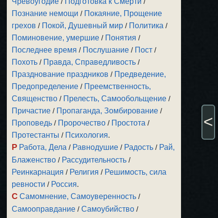
Чревоугодие
/
Подготовка к Смерти
/
Познание немощи
/
Покаяние, Прощение
грехов
/
Покой, Душевный мир
/
Политика
/
Поминовение, умершие
/
Понятия
/
Последнее время
/
Послушание
/
Пост
/
Похоть
/
Правда, Справедливость
/
Празднование праздников
/
Предведение,
Предопределение
/
Преемственность,
Священство
/
Прелесть, Самообольщение
/
Причастие
/
Пропаганда, Зомбирование
/
<
Проповедь
/
Пророчество
/
Простота
/
Протестанты
/
Психология
.
Р
Работа, Дела
/
Равнодушие
/
Радость
/
Рай,
Блаженство
/
Рассудительность
/
Реинкарнация
/
Религия
/
Решимость, сила
ревности
/
Россия
.
С
Самомнение, Самоуверенность
/
Самооправдание
/
Самоубийство
/