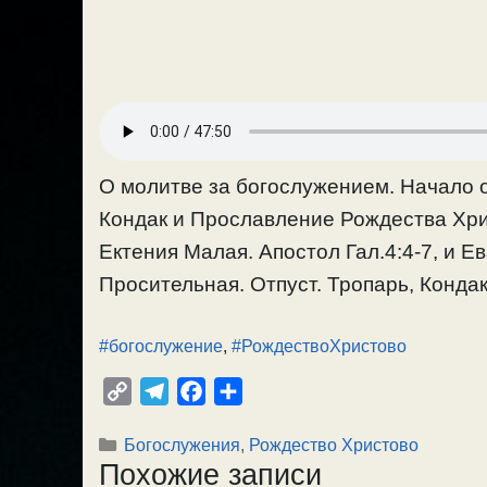
О молитве за богослужением. Начало о
Кондак и Прославление Рождества Хри
Ектения Малая. Апостол Гал.4:4-7, и Е
Просительная. Отпуст. Тропарь, Кондак
#богослужение
,
#РождествоХристово
C
T
F
О
o
e
a
т
Рубрики
Богослужения
,
Рождество Христово
p
l
c
п
Похожие записи
y
e
e
р