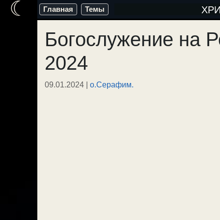
☾
Перейти
ХР
Главная
Темы
к
Богослужение на 
содержимому
2024
09.01.2024
|
о.Серафим.