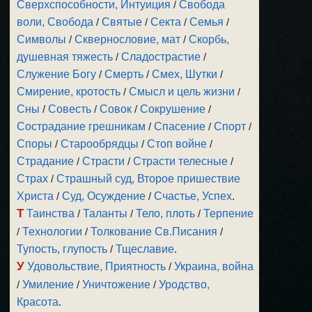
Сверхспособности, Интуиция
/
Свобода
воли, Свобода
/
Святые
/
Секта
/
Семья
/
Символы
/
Сквернословие, мат
/
Скорбь,
душевная тяжесть
/
Сладострастие
/
Служение Богу
/
Смерть
/
Смех, Шутки
/
Смирение, кротость
/
Смысл и цель жизни
/
Сны
/
Совесть
/
Совок
/
Сокрушение
/
Сострадание грешникам
/
Спасение
/
Спорт
/
Споры
/
Старообрядцы
/
Стоп войне
/
Страдание
/
Страсти
/
Страсти телесные
/
Страх
/
Страшный суд, Второе пришествие
Христа
/
Суд, Осуждение
/
Счастье, Успех
.
Т
Таинства
/
Таланты
/
Тело, плоть
/
Терпение
/
Технологии
/
Толкование Св.Писания
/
Тупость, глупость
/
Тщеславие
.
У
Удовольствие, Приятность
/
Украина, война
/
Умиление
/
Уничтожение
/
Уродство,
Красота
.