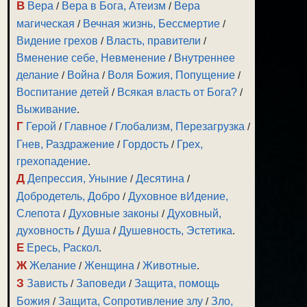
В
Вера
/
Вера в Бога, Атеизм
/
Вера
магическая
/
Вечная жизнь, Бессмертие
/
Видение грехов
/
Власть, правители
/
Вменение себе, Невменение
/
Внутреннее
делание
/
Война
/
Воля Божия, Попущение
/
Воспитание детей
/
Всякая власть от Бога?
/
Выживание
.
Г
Герой
/
Главное
/
Глобализм, Перезагрузка
/
Гнев, Раздражение
/
Гордость
/
Грех,
грехопадение
.
Д
Депрессия, Уныние
/
Десятина
/
Добродетель, Добро
/
Духовное вИдение,
Слепота
/
Духовные законы
/
Духовный,
духовность
/
Душа
/
Душевность, Эстетика
.
Е
Ересь, Раскол
.
Ж
Желание
/
Женщина
/
Животные
.
З
Зависть
/
Заповеди
/
Защита, помощь
Божия
/
Защита, Сопротивление злу
/
Зло,