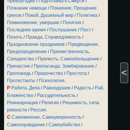
Чревоугодие
/
Подготовка к Смерти
/
Познание немощи
/
Покаяние, Прощение
грехов
/
Покой, Душевный мир
/
Политика
/
Поминовение, умершие
/
Понятия
/
Последнее время
/
Послушание
/
Пост
/
Похоть
/
Правда, Справедливость
/
Празднование праздников
/
Предведение,
Предопределение
/
Преемственность,
Священство
/
Прелесть, Самообольщение
/
Причастие
/
Пропаганда, Зомбирование
/
<
Проповедь
/
Пророчество
/
Простота
/
Протестанты
/
Психология
.
Р
Работа, Дела
/
Равнодушие
/
Радость
/
Рай,
Блаженство
/
Рассудительность
/
Реинкарнация
/
Религия
/
Решимость, сила
ревности
/
Россия
.
С
Самомнение, Самоуверенность
/
Самооправдание
/
Самоубийство
/