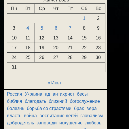
Пн
Вт
Ср
Чт
Пт
Сб
Вс
1
2
3
4
5
6
7
8
9
10
11
12
13
14
15
16
17
18
19
20
21
22
23
24
25
26
27
28
29
30
31
« Июл
Россия
Украина
ад
антихрист
бесы
библия
благодать
ближний
богослужение
болезнь
борьба со страстями
брак
вера
власть
война
воспитание детей
глобализм
добродетель
заповеди
искушение
любовь