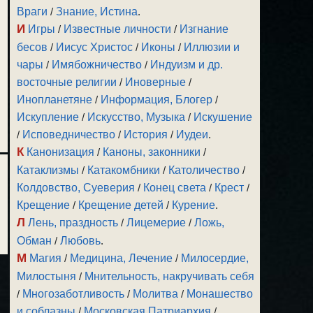
Враги
/
Знание, Истина
.
И
Игры
/
Известные личности
/
Изгнание
бесов
/
Иисус Христос
/
Иконы
/
Иллюзии и
чары
/
Имябожничество
/
Индуизм и др.
восточные религии
/
Иноверные
/
Инопланетяне
/
Информация, Блогер
/
Искупление
/
Искусство, Музыка
/
Искушение
/
Исповедничество
/
История
/
Иудеи
.
К
Канонизация
/
Каноны, законники
/
Катаклизмы
/
Катакомбники
/
Католичество
/
Колдовство, Суеверия
/
Конец света
/
Крест
/
Крещение
/
Крещение детей
/
Курение
.
Л
Лень, праздность
/
Лицемерие
/
Ложь,
Обман
/
Любовь
.
М
Магия
/
Медицина, Лечение
/
Милосердие,
Милостыня
/
Мнительность, накручивать себя
/
Многозаботливость
/
Молитва
/
Монашество
и соблазны
/
Московская Патриархия
/