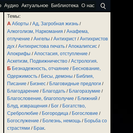
о
Аудио
Актуальное
Библиотека
О нас
Темы:
А
Аборты
/
Ад, Загробная жизнь
/
Алкоголизм, Наркомания
/
Анафема,
отлучение
/
Ангелы
/
Антихрист
/
Антихристов
дух
/
Антихристова печать
/
Апокалипсис
/
Апокрифы
/
Апостасия, отступление
/
Аскетизм, Подвижничество
/
Астрология
.
Б
Безнадежность, отчаяние
/
Беснование,
Одержимость
/
Бесы, демоны
/
Библия,
Писание
/
Бизнес
/
Благовидные предлоги
/
Благодарение
/
Благодать
/
Благоразумие
/
Благословение, благополучие
/
Ближний
/
Блуд, извращения
/
Бог
/
Богатство,
Сребролюбие
/
Богородица
/
Богословие
/
Богослужение
/
Болезнь, немощь
/
Борьба со
страстями
/
Брак
.