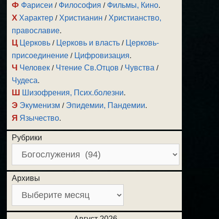
Ф
Фарисеи
/
Философия
/
Фильмы, Кино
.
Х
Характер
/
Христианин
/
Христианство,
православие
.
Ц
Церковь
/
Церковь и власть
/
Церковь-
присоединение
/
Цифровизация
.
Ч
Человек
/
Чтение Св.Отцов
/
Чувства
/
Чудеса
.
Ш
Шизофрения, Псих.болезни
.
Э
Экуменизм
/
Эпидемии, Пандемии
.
Я
Язычество
.
Рубрики
Архивы
Август 2026