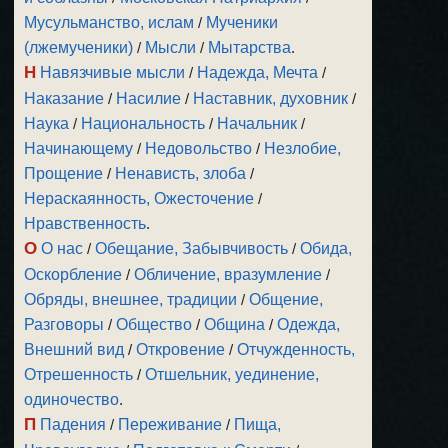
Мусульманство, ислам
/
Мученики
(лжемученики)
/
Мысли
/
Мытарства
.
Н
Навязчивые мысли
/
Надежда, Мечта
/
Наказание
/
Насилие
/
Наставник, духовник
/
Наука
/
Национальность
/
Начальник
/
Начинающему
/
Недовольство
/
Незлобие,
Прощение
/
Ненависть, злоба
/
Нераскаянность, Ожесточение
/
Нравственность
.
О
О нас
/
Обещание, Забывчивость
/
Обида,
Оскорбление
/
Обличение, вразумление
/
Обряды, внешнее, традиции
/
Общение,
Разговоры
/
Общество
/
Община
/
Одежда,
Внешний вид
/
Откровение
/
Отчужденность,
Отрешенность
/
Отшельник, уединение,
одиночество
.
П
Падения
/
Переживание
/
Пища,