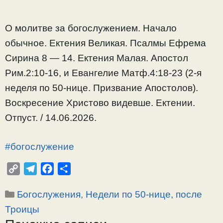
О молитве за богослужением. Начало
обычное. Ектения Великая. Псалмы Ефрема
Сирина 8 — 14. Ектения Малая. Апостол
Рим.2:10-16, и Евангелие Матф.4:18-23 (2-я
неделя по 50-нице. Призвание Апостолов).
Воскресение Христово видевше. Ектении.
Отпуст. / 14.06.2026.
#богослужение
C
T
F
О
o
e
a
т
Рубрики
Богослужения
,
Недели по 50-нице, после
p
l
c
п
y
e
e
р
Троицы
L
g
b
а