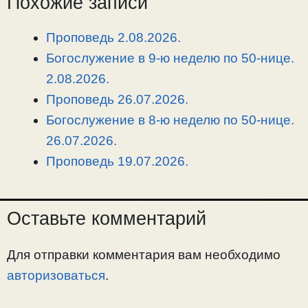
Похожие записи
i
r
o
в
n
a
o
и
Проповедь 2.08.2026.
k
m
k
т
Богослужение в 9-ю неделю по 50-нице.
ь
2.08.2026.
Проповедь 26.07.2026.
Богослужение в 8-ю неделю по 50-нице.
26.07.2026.
Проповедь 19.07.2026.
Оставьте комментарий
Для отправки комментария вам необходимо
авторизоваться
.