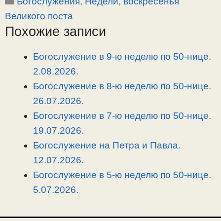
Рубрики
Богослужения
,
Недели, воскресенья
p
l
c
п
y
e
e
р
Великого поста
L
g
b
а
Похожие записи
i
r
o
в
n
a
o
и
Богослужение в 9-ю неделю по 50-нице.
k
m
k
т
2.08.2026.
ь
Богослужение в 8-ю неделю по 50-нице.
26.07.2026.
Богослужение в 7-ю неделю по 50-нице.
19.07.2026.
Богослужение на Петра и Павла.
12.07.2026.
Богослужение в 5-ю неделю по 50-нице.
5.07.2026.