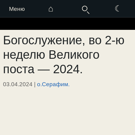
⌂
☾
Меню
Перейти
к
Богослужение, во 2-ю
содержимому
неделю Великого
поста — 2024.
03.04.2024
|
о.Серафим.