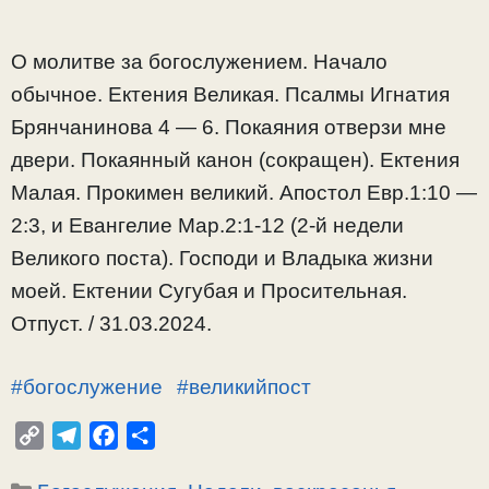
О молитве за богослужением. Начало
обычное. Ектения Великая. Псалмы Игнатия
Брянчанинова 4 — 6. Покаяния отверзи мне
двери. Покаянный канон (сокращен). Ектения
Малая. Прокимен великий. Апостол Евр.1:10 —
2:3, и Евангелие Мар.2:1-12 (2-й недели
Великого поста). Господи и Владыка жизни
моей. Ектении Сугубая и Просительная.
Отпуст. / 31.03.2024.
#богослужение
#великийпост
C
T
F
О
o
e
a
т