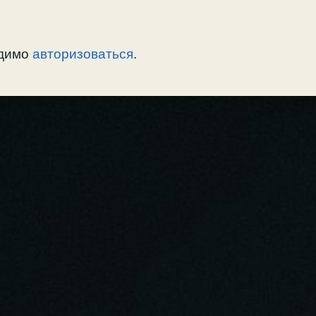
одимо
авторизоваться
.