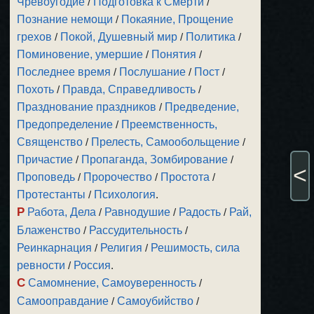
Чревоугодие
/
Подготовка к Смерти
/
Познание немощи
/
Покаяние, Прощение
грехов
/
Покой, Душевный мир
/
Политика
/
Поминовение, умершие
/
Понятия
/
Последнее время
/
Послушание
/
Пост
/
Похоть
/
Правда, Справедливость
/
Празднование праздников
/
Предведение,
Предопределение
/
Преемственность,
Священство
/
Прелесть, Самообольщение
/
Причастие
/
Пропаганда, Зомбирование
/
<
Проповедь
/
Пророчество
/
Простота
/
Протестанты
/
Психология
.
Р
Работа, Дела
/
Равнодушие
/
Радость
/
Рай,
Блаженство
/
Рассудительность
/
Реинкарнация
/
Религия
/
Решимость, сила
ревности
/
Россия
.
С
Самомнение, Самоуверенность
/
Самооправдание
/
Самоубийство
/