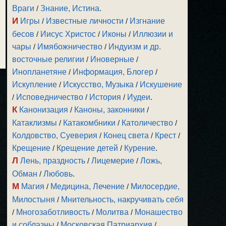
Враги
/
Знание, Истина
.
И
Игры
/
Известные личности
/
Изгнание
бесов
/
Иисус Христос
/
Иконы
/
Иллюзии и
чары
/
Имябожничество
/
Индуизм и др.
восточные религии
/
Иноверные
/
Инопланетяне
/
Информация, Блогер
/
Искупление
/
Искусство, Музыка
/
Искушение
/
Исповедничество
/
История
/
Иудеи
.
К
Канонизация
/
Каноны, законники
/
Катаклизмы
/
Катакомбники
/
Католичество
/
Колдовство, Суеверия
/
Конец света
/
Крест
/
Крещение
/
Крещение детей
/
Курение
.
Л
Лень, праздность
/
Лицемерие
/
Ложь,
Обман
/
Любовь
.
М
Магия
/
Медицина, Лечение
/
Милосердие,
Милостыня
/
Мнительность, накручивать себя
/
Многозаботливость
/
Молитва
/
Монашество
и соблазны
/
Московская Патриархия
/