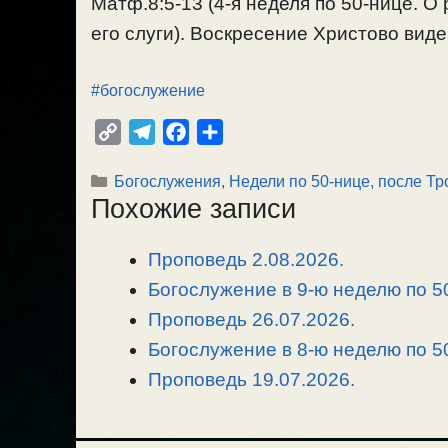
Матф.8:5-13 (4-я неделя по 50-нице. О
его слуги). Воскресение Христово видев
#богослужение
C
T
F
О
o
e
a
т
Рубрики
Богослужения
,
Недели по 50-нице, после Т
p
l
c
п
Похожие записи
y
e
e
р
L
g
b
а
Проповедь 2.08.2026.
i
r
o
в
n
Богослужение в 9-ю неделю по 50
a
o
и
k
m
k
т
Проповедь 26.07.2026.
ь
Богослужение в 8-ю неделю по 50
Проповедь 19.07.2026.