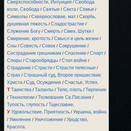
Сверхспособности, Интуиция
/
Свобода
воли, Свобода
/
Святые
/
Секта
/
Семья
/
Символы
/
Сквернословие, мат
/
Скорбь,
душевная тяжесть
/
Сладострастие
/
Служение Богу
/
Смерть
/
Смех, Шутки
/
Смирение, кротость
/
Смысл и цель жизни
/
Сны
/
Совесть
/
Совок
/
Сокрушение
/
Сострадание грешникам
/
Спасение
/
Спорт
/
Споры
/
Старообрядцы
/
Стоп войне
/
Страдание
/
Страсти
/
Страсти телесные
/
Страх
/
Страшный суд, Второе пришествие
Христа
/
Суд, Осуждение
/
Счастье, Успех
.
Т
Таинства
/
Таланты
/
Тело, плоть
/
Терпение
/
Технологии
/
Толкование Св.Писания
/
Тупость, глупость
/
Тщеславие
.
У
Удовольствие, Приятность
/
Украина, война
/
Умиление
/
Уничтожение
/
Уродство,
Красота
.