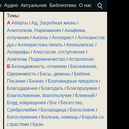
о
Аудио
Актуальное
Библиотека
О нас
Темы:
А
Аборты
/
Ад, Загробная жизнь
/
Алкоголизм, Наркомания
/
Анафема,
отлучение
/
Ангелы
/
Антихрист
/
Антихристов
дух
/
Антихристова печать
/
Апокалипсис
/
Апокрифы
/
Апостасия, отступление
/
Аскетизм, Подвижничество
/
Астрология
.
Б
Безнадежность, отчаяние
/
Беснование,
Одержимость
/
Бесы, демоны
/
Библия,
Писание
/
Бизнес
/
Благовидные предлоги
/
Благодарение
/
Благодать
/
Благоразумие
/
Благословение, благополучие
/
Ближний
/
Блуд, извращения
/
Бог
/
Богатство,
Сребролюбие
/
Богородица
/
Богословие
/
Богослужение
/
Болезнь, немощь
/
Борьба со
страстями
/
Брак
.