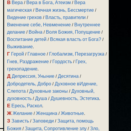
В
Вера
/
Вера в Бога, Атеизм
/
Вера
магическая
/
Вечная жизнь, Бессмертие
/
Видение грехов
/
Власть, правители
/
Вменение себе, Невменение
/
Внутреннее
делание
/
Война
/
Воля Божия, Попущение
/
Воспитание детей
/
Всякая власть от Бога?
/
Выживание
.
Г
Герой
/
Главное
/
Глобализм, Перезагрузка
/
Гнев, Раздражение
/
Гордость
/
Грех,
грехопадение
.
Д
Депрессия, Уныние
/
Десятина
/
Добродетель, Добро
/
Духовное вИдение,
Слепота
/
Духовные законы
/
Духовный,
духовность
/
Душа
/
Душевность, Эстетика
.
Е
Ересь, Раскол
.
Ж
Желание
/
Женщина
/
Животные
.
З
Зависть
/
Заповеди
/
Защита, помощь
Божия
/
Защита, Сопротивление злу
/
Зло,