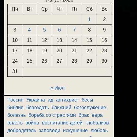
Пн
Вт
Ср
Чт
Пт
Сб
Вс
1
2
3
4
5
6
7
8
9
10
11
12
13
14
15
16
17
18
19
20
21
22
23
24
25
26
27
28
29
30
31
« Июл
Россия
Украина
ад
антихрист
бесы
библия
благодать
ближний
богослужение
болезнь
борьба со страстями
брак
вера
власть
война
воспитание детей
глобализм
добродетель
заповеди
искушение
любовь