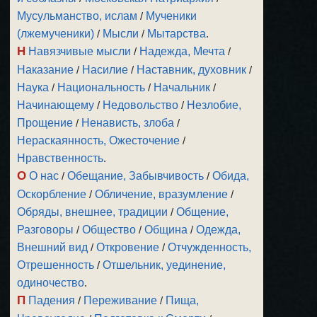
Мусульманство, ислам
/
Мученики
(лжемученики)
/
Мысли
/
Мытарства
.
Н
Навязчивые мысли
/
Надежда, Мечта
/
Наказание
/
Насилие
/
Наставник, духовник
/
Наука
/
Национальность
/
Начальник
/
Начинающему
/
Недовольство
/
Незлобие,
Прощение
/
Ненависть, злоба
/
Нераскаянность, Ожесточение
/
Нравственность
.
О
О нас
/
Обещание, Забывчивость
/
Обида,
Оскорбление
/
Обличение, вразумление
/
Обряды, внешнее, традиции
/
Общение,
Разговоры
/
Общество
/
Община
/
Одежда,
Внешний вид
/
Откровение
/
Отчужденность,
Отрешенность
/
Отшельник, уединение,
одиночество
.
П
Падения
/
Переживание
/
Пища,