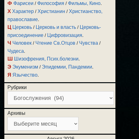
Ф
Фарисеи
/
Философия
/
Фильмы, Кино
.
Х
Характер
/
Христианин
/
Христианство,
православие
.
Ц
Церковь
/
Церковь и власть
/
Церковь-
присоединение
/
Цифровизация
.
Ч
Человек
/
Чтение Св.Отцов
/
Чувства
/
Чудеса
.
Ш
Шизофрения, Псих.болезни
.
Э
Экуменизм
/
Эпидемии, Пандемии
.
Я
Язычество
.
Рубрики
Архивы
Август 2026