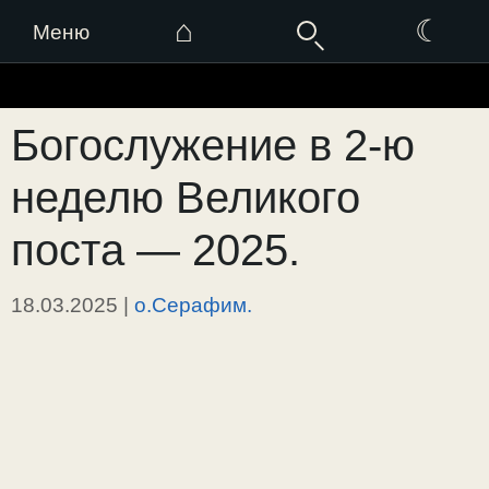
⌂
☾
Меню
Перейти
к
Богослужение в 2-ю
содержимому
неделю Великого
поста — 2025.
18.03.2025
|
о.Серафим.