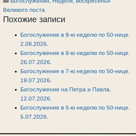
Рубрики
Богослужения
,
Недели, воскресенья
p
l
c
п
y
e
e
р
Великого поста
L
g
b
а
Похожие записи
i
r
o
в
n
a
o
и
Богослужение в 9-ю неделю по 50-нице.
k
m
k
т
2.08.2026.
ь
Богослужение в 8-ю неделю по 50-нице.
26.07.2026.
Богослужение в 7-ю неделю по 50-нице.
19.07.2026.
Богослужение на Петра и Павла.
12.07.2026.
Богослужение в 5-ю неделю по 50-нице.
5.07.2026.