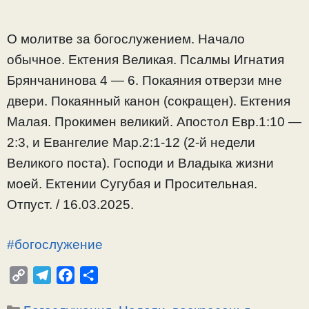
О молитве за богослужением. Начало
обычное. Ектения Великая. Псалмы Игнатия
Брянчанинова 4 — 6. Покаяния отверзи мне
двери. Покаянный канон (сокращен). Ектения
Малая. Прокимен великий. Апостол Евр.1:10 —
2:3, и Евангелие Мар.2:1-12 (2-й недели
Великого поста). Господи и Владыка жизни
моей. Ектении Сугубая и Просительная.
Отпуст. / 16.03.2025.
#богослужение
C
T
F
О
o
e
a
т