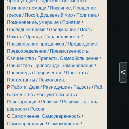
Чревоугодие
/
Подготовка к Смерти
/
Познание немощи
/
Покаяние, Прощение
грехов
/
Покой, Душевный мир
/
Политика
/
Поминовение, умершие
/
Понятия
/
Последнее время
/
Послушание
/
Пост
/
Похоть
/
Правда, Справедливость
/
Празднование праздников
/
Предведение,
Предопределение
/
Преемственность,
Священство
/
Прелесть, Самообольщение
/
Причастие
/
Пропаганда, Зомбирование
/
<
Проповедь
/
Пророчество
/
Простота
/
Протестанты
/
Психология
.
Р
Работа, Дела
/
Равнодушие
/
Радость
/
Рай,
Блаженство
/
Рассудительность
/
Реинкарнация
/
Религия
/
Решимость, сила
ревности
/
Россия
.
С
Самомнение, Самоуверенность
/
Самооправдание
/
Самоубийство
/