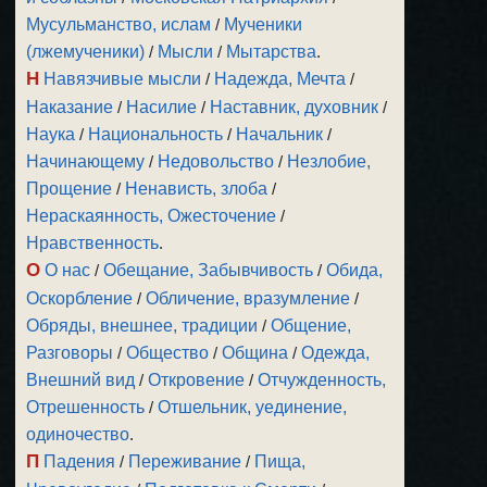
Мусульманство, ислам
/
Мученики
(лжемученики)
/
Мысли
/
Мытарства
.
Н
Навязчивые мысли
/
Надежда, Мечта
/
Наказание
/
Насилие
/
Наставник, духовник
/
Наука
/
Национальность
/
Начальник
/
Начинающему
/
Недовольство
/
Незлобие,
Прощение
/
Ненависть, злоба
/
Нераскаянность, Ожесточение
/
Нравственность
.
О
О нас
/
Обещание, Забывчивость
/
Обида,
Оскорбление
/
Обличение, вразумление
/
Обряды, внешнее, традиции
/
Общение,
Разговоры
/
Общество
/
Община
/
Одежда,
Внешний вид
/
Откровение
/
Отчужденность,
Отрешенность
/
Отшельник, уединение,
одиночество
.
П
Падения
/
Переживание
/
Пища,