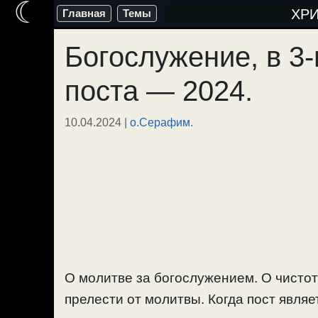
☾
Перейти
ХР
Главная
Темы
к
Богослужение, в 3
содержимому
поста — 2024.
10.04.2024
|
о.Серафим.
О молитве за богослужением. О чистот
прелести от молитвы. Когда пост явля