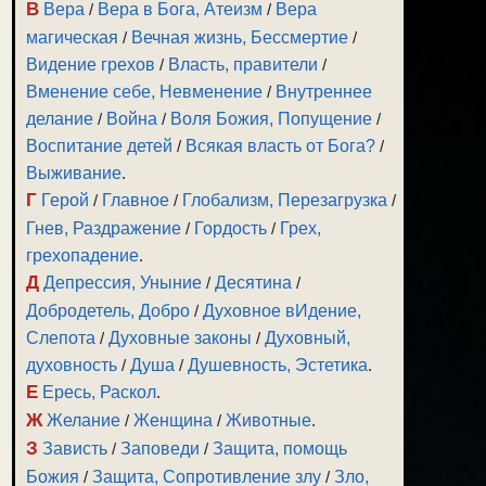
В
Вера
/
Вера в Бога, Атеизм
/
Вера
магическая
/
Вечная жизнь, Бессмертие
/
Видение грехов
/
Власть, правители
/
Вменение себе, Невменение
/
Внутреннее
делание
/
Война
/
Воля Божия, Попущение
/
Воспитание детей
/
Всякая власть от Бога?
/
Выживание
.
Г
Герой
/
Главное
/
Глобализм, Перезагрузка
/
Гнев, Раздражение
/
Гордость
/
Грех,
грехопадение
.
Д
Депрессия, Уныние
/
Десятина
/
Добродетель, Добро
/
Духовное вИдение,
Слепота
/
Духовные законы
/
Духовный,
духовность
/
Душа
/
Душевность, Эстетика
.
Е
Ересь, Раскол
.
Ж
Желание
/
Женщина
/
Животные
.
З
Зависть
/
Заповеди
/
Защита, помощь
Божия
/
Защита, Сопротивление злу
/
Зло,