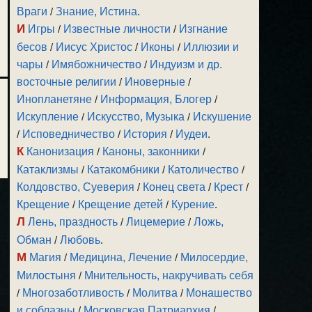
Враги
/
Знание, Истина
.
И
Игры
/
Известные личности
/
Изгнание
бесов
/
Иисус Христос
/
Иконы
/
Иллюзии и
чары
/
Имябожничество
/
Индуизм и др.
восточные религии
/
Иноверные
/
Инопланетяне
/
Информация, Блогер
/
Искупление
/
Искусство, Музыка
/
Искушение
/
Исповедничество
/
История
/
Иудеи
.
К
Канонизация
/
Каноны, законники
/
Катаклизмы
/
Катакомбники
/
Католичество
/
Колдовство, Суеверия
/
Конец света
/
Крест
/
Крещение
/
Крещение детей
/
Курение
.
Л
Лень, праздность
/
Лицемерие
/
Ложь,
Обман
/
Любовь
.
М
Магия
/
Медицина, Лечение
/
Милосердие,
Милостыня
/
Мнительность, накручивать себя
/
Многозаботливость
/
Молитва
/
Монашество
и соблазны
/
Московская Патриархия
/