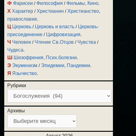
Ф
Фарисеи
/
Философия
/
Фильмы, Кино
.
Х
Характер
/
Христианин
/
Христианство,
православие
.
Ц
Церковь
/
Церковь и власть
/
Церковь-
присоединение
/
Цифровизация
.
Ч
Человек
/
Чтение Св.Отцов
/
Чувства
/
Чудеса
.
Ш
Шизофрения, Псих.болезни
.
Э
Экуменизм
/
Эпидемии, Пандемии
.
Я
Язычество
.
Рубрики
Архивы
Август 2026