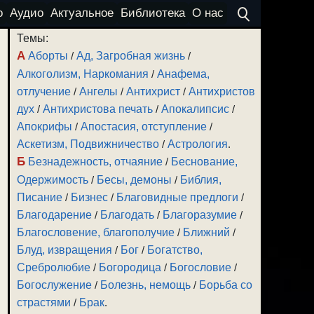
о
Аудио
Актуальное
Библиотека
О нас
Темы:
А
Аборты
/
Ад, Загробная жизнь
/
Алкоголизм, Наркомания
/
Анафема,
отлучение
/
Ангелы
/
Антихрист
/
Антихристов
дух
/
Антихристова печать
/
Апокалипсис
/
Апокрифы
/
Апостасия, отступление
/
Аскетизм, Подвижничество
/
Астрология
.
Б
Безнадежность, отчаяние
/
Беснование,
Одержимость
/
Бесы, демоны
/
Библия,
Писание
/
Бизнес
/
Благовидные предлоги
/
Благодарение
/
Благодать
/
Благоразумие
/
Благословение, благополучие
/
Ближний
/
Блуд, извращения
/
Бог
/
Богатство,
Сребролюбие
/
Богородица
/
Богословие
/
Богослужение
/
Болезнь, немощь
/
Борьба со
страстями
/
Брак
.