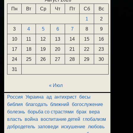
Пн
Вт
Ср
Чт
Пт
Сб
Вс
1
2
3
4
5
6
7
8
9
10
11
12
13
14
15
16
17
18
19
20
21
22
23
24
25
26
27
28
29
30
31
« Июл
Россия
Украина
ад
антихрист
бесы
библия
благодать
ближний
богослужение
болезнь
борьба со страстями
брак
вера
власть
война
воспитание детей
глобализм
добродетель
заповеди
искушение
любовь