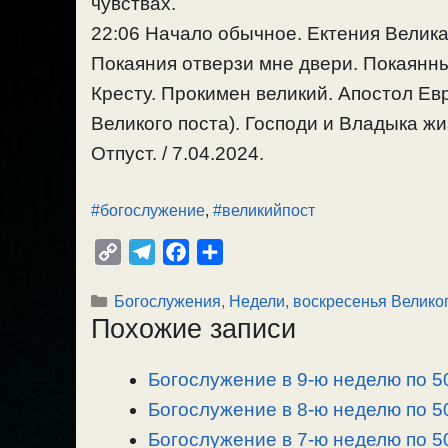
чувствах.
22:06 Начало обычное. Ектения Велик
Покаяния отверзи мне двери. Покаянны
Кресту. Прокимен великий. Апостол Евр.
Великого поста). Господи и Владыка ж
Отпуст. / 7.04.2024.
#богослужение
,
#великийпост
C
T
F
О
o
e
a
т
Рубрики
Богослужения
,
Недели, воскресенья Великог
p
l
c
п
Похожие записи
y
e
e
р
L
g
b
а
Богослужение в 9-ю неделю по 50
i
r
o
в
n
Богослужение в 8-ю неделю по 50
a
o
и
k
m
k
т
Богослужение в 7-ю неделю по 50