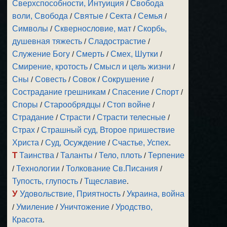
Сверхспособности, Интуиция
/
Свобода
воли, Свобода
/
Святые
/
Секта
/
Семья
/
Символы
/
Сквернословие, мат
/
Скорбь,
душевная тяжесть
/
Сладострастие
/
Служение Богу
/
Смерть
/
Смех, Шутки
/
Смирение, кротость
/
Смысл и цель жизни
/
Сны
/
Совесть
/
Совок
/
Сокрушение
/
Сострадание грешникам
/
Спасение
/
Спорт
/
Споры
/
Старообрядцы
/
Стоп войне
/
Страдание
/
Страсти
/
Страсти телесные
/
Страх
/
Страшный суд, Второе пришествие
Христа
/
Суд, Осуждение
/
Счастье, Успех
.
Т
Таинства
/
Таланты
/
Тело, плоть
/
Терпение
/
Технологии
/
Толкование Св.Писания
/
Тупость, глупость
/
Тщеславие
.
У
Удовольствие, Приятность
/
Украина, война
/
Умиление
/
Уничтожение
/
Уродство,
Красота
.