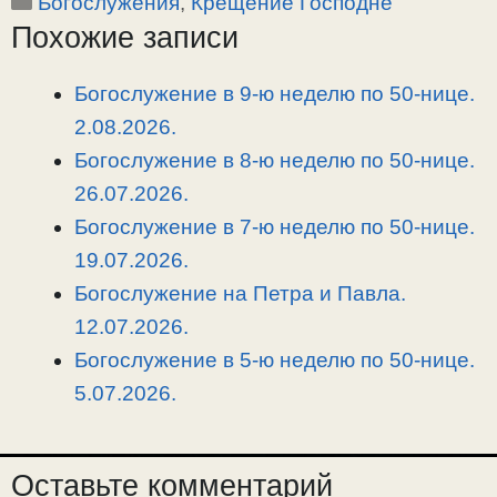
Рубрики
Богослужения
,
Крещение Господне
p
l
c
п
Похожие записи
y
e
e
р
L
g
b
а
i
r
o
в
Богослужение в 9-ю неделю по 50-нице.
n
a
o
и
2.08.2026.
k
m
k
т
Богослужение в 8-ю неделю по 50-нице.
ь
26.07.2026.
Богослужение в 7-ю неделю по 50-нице.
19.07.2026.
Богослужение на Петра и Павла.
12.07.2026.
Богослужение в 5-ю неделю по 50-нице.
5.07.2026.
Оставьте комментарий