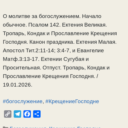
О молитве за богослужением. Начало
обычное. Псалом 142. Ектения Великая.
Тропарь, Кондак и Прославление Крещения
Господня. Канон праздника. Ектения Малая.
Апостол Тит.2:11-14; 3:4-7, и Евангелие
Матф.3:13-17. Ектении Сугубая и
Просительная. Отпуст. Тропарь, Кондак и
Прославление Крещения Господня. /
19.01.2026.
#богослужение
,
#КрещениеГосподне
C
T
F
О
o
e
a
т