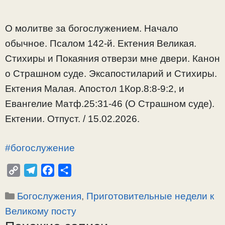
О молитве за богослужением. Начало
обычное. Псалом 142-й. Ектения Великая.
Стихиры и Покаяния отверзи мне двери. Канон
о Страшном суде. Эксапостиларий и Стихиры.
Ектения Малая. Апостол 1Кор.8:8-9:2, и
Евангелие Матф.25:31-46 (О Страшном суде).
Ектении. Отпуст. / 15.02.2026.
#богослужение
C
T
F
О
o
e
a
т
Рубрики
Богослужения
,
Приготовительные недели к
p
l
c
п
y
e
e
р
Великому посту
L
g
b
а