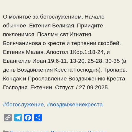
О молитве за богослужением. Начало
обычное. Ектения Великая. Приидите,
поклонимся. Псалмы свт.Игнатия
Брянчанинова о кресте и терпении скорбей.
Ектения Малая. Апостол 1Кор.1:18-24, и
Евангелие Иоан.19:6-11, 13-20, 25-28, 30-35 (в
день Воздвижения Креста Господня). Тропарь,
Кондак и Прославление Воздвижению Креста
Господня. Ектении. Отпуст. / 27.09.2025.
#богослужение
,
#воздвижениекреста
C
T
F
О
o
e
a
т