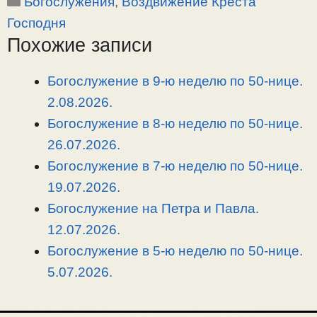
Рубрики
Богослужения
,
Воздвижение Креста
p
l
c
п
y
e
e
р
Господня
L
g
b
а
Похожие записи
i
r
o
в
n
a
o
и
Богослужение в 9-ю неделю по 50-нице.
k
m
k
т
2.08.2026.
ь
Богослужение в 8-ю неделю по 50-нице.
26.07.2026.
Богослужение в 7-ю неделю по 50-нице.
19.07.2026.
Богослужение на Петра и Павла.
12.07.2026.
Богослужение в 5-ю неделю по 50-нице.
5.07.2026.