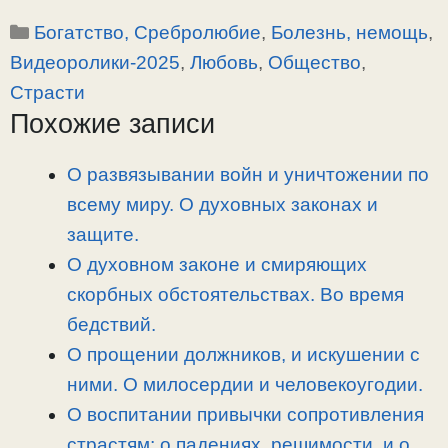
o
e
a
т
Рубрики
Богатство, Сребролюбие
,
Болезнь, немощь
,
p
l
c
п
y
e
e
р
Видеоролики-2025
,
Любовь
,
Общество
,
L
g
b
а
Страсти
i
r
o
в
Похожие записи
n
a
o
и
k
m
k
т
О развязывании войн и уничтожении по
ь
всему миру. О духовных законах и
защите.
О духовном законе и смиряющих
скорбных обстоятельствах. Во время
бедствий.
О прощении должников, и искушении с
ними. О милосердии и человекоугодии.
О воспитании привычки сопротивления
страстям; о падениях, решимости, и о