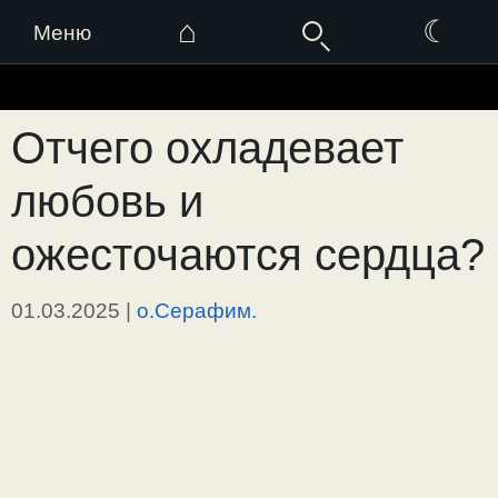
⌂
☾
Меню
Перейти
к
Отчего охладевает
содержимому
любовь и
ожесточаются сердца?
01.03.2025
|
о.Серафим.