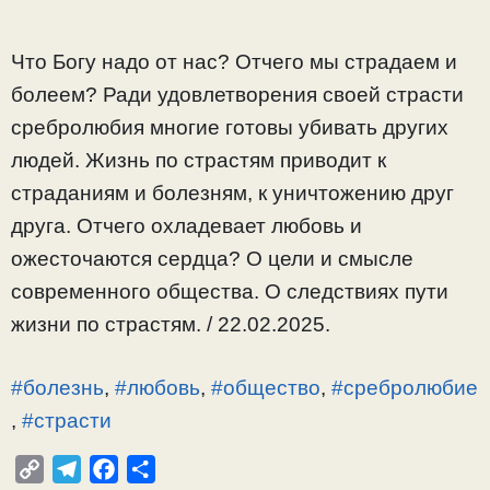
Что Богу надо от нас? Отчего мы страдаем и
болеем? Ради удовлетворения своей страсти
сребролюбия многие готовы убивать других
людей. Жизнь по страстям приводит к
страданиям и болезням, к уничтожению друг
друга. Отчего охладевает любовь и
ожесточаются сердца? О цели и смысле
современного общества. О следствиях пути
жизни по страстям. / 22.02.2025.
#болезнь
,
#любовь
,
#общество
,
#сребролюбие
,
#страсти
C
T
F
О