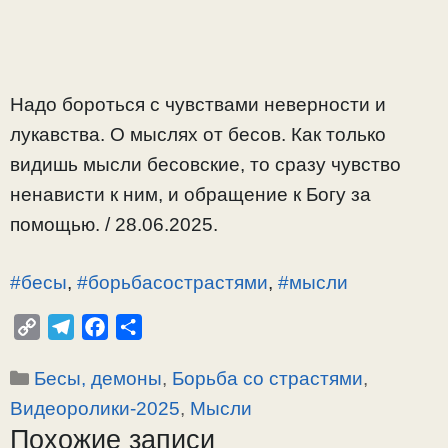
Надо бороться с чувствами неверности и
лукавства. О мыслях от бесов. Как только
видишь мысли бесовские, то сразу чувство
ненависти к ним, и обращение к Богу за
помощью. / 28.06.2025.
#бесы
,
#борьбасострастями
,
#мысли
C
T
F
О
o
e
a
т
Рубрики
Бесы, демоны
,
Борьба со страстями
,
p
l
c
п
y
e
e
р
Видеоролики-2025
,
Мысли
L
g
b
а
Похожие записи