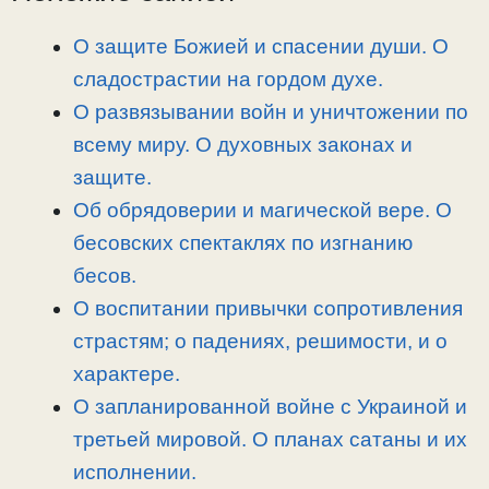
i
r
o
в
n
a
o
и
О защите Божией и спасении души. О
k
m
k
т
сладострастии на гордом духе.
ь
О развязывании войн и уничтожении по
всему миру. О духовных законах и
защите.
Об обрядоверии и магической вере. О
бесовских спектаклях по изгнанию
бесов.
О воспитании привычки сопротивления
страстям; о падениях, решимости, и о
характере.
О запланированной войне с Украиной и
третьей мировой. О планах сатаны и их
исполнении.