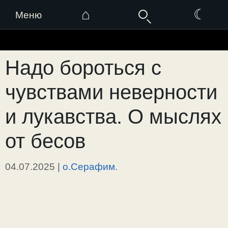
⌂
☾
Меню
Перейти
к
Надо бороться с
содержимому
чувствами неверности
и лукавства. О мыслях
от бесов
04.07.2025
|
о.Серафим.