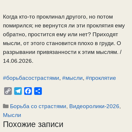
Когда кто-то проклинал другого, но потом
помирился; не вернутся ли эти проклятия ему
обратно, простится ему или нет? Приходят
мысли, от этого становится плохо в груди. О
разрывании привязанности к этим мыслям. /
14.06.2026.
#борьбасострастями
,
#мысли
,
#проклятие
C
T
F
О
o
e
a
т
Рубрики
Борьба со страстями
,
Видеоролики-2026
,
p
l
c
п
y
e
e
р
Мысли
L
g
b
а
Похожие записи
i
r
o
в