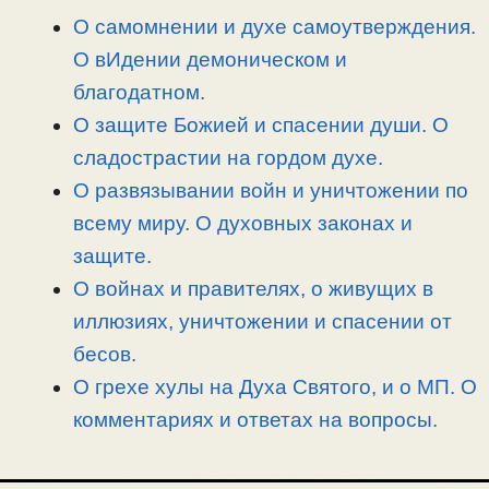
n
a
o
и
О самомнении и духе самоутверждения.
k
m
k
т
О вИдении демоническом и
ь
благодатном.
О защите Божией и спасении души. О
сладострастии на гордом духе.
О развязывании войн и уничтожении по
всему миру. О духовных законах и
защите.
О войнах и правителях, о живущих в
иллюзиях, уничтожении и спасении от
бесов.
О грехе хулы на Духа Святого, и о МП. О
комментариях и ответах на вопросы.