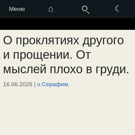
⌂
☾
Меню
Перейти
к
О проклятиях другого
содержимому
и прощении. От
мыслей плохо в груди.
16.06.2026
|
о.Серафим.