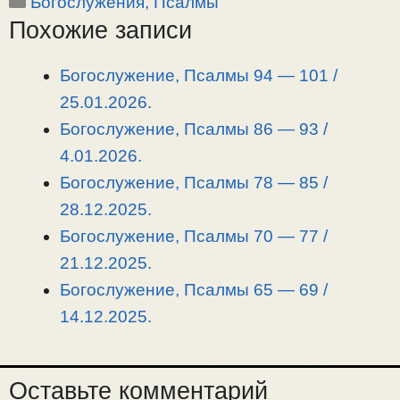
Рубрики
Богослужения, Псалмы
p
l
c
п
Похожие записи
y
e
e
р
L
g
b
а
i
r
o
в
Богослужение, Псалмы 94 — 101 /
n
a
o
и
25.01.2026.
k
m
k
т
Богослужение, Псалмы 86 — 93 /
ь
4.01.2026.
Богослужение, Псалмы 78 — 85 /
28.12.2025.
Богослужение, Псалмы 70 — 77 /
21.12.2025.
Богослужение, Псалмы 65 — 69 /
14.12.2025.
Оставьте комментарий