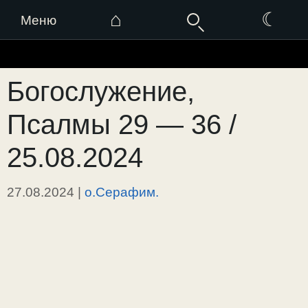
⌂
☾
Меню
Перейти
к
Богослужение,
содержимому
Псалмы 29 — 36 /
25.08.2024
27.08.2024
|
о.Серафим.