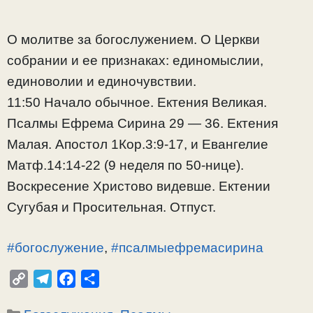
О молитве за богослужением. О Церкви
собрании и ее признаках: единомыслии,
единоволии и единочувствии.
11:50 Начало обычное. Ектения Великая.
Псалмы Ефрема Сирина 29 — 36. Ектения
Малая. Апостол 1Кор.3:9-17, и Евангелие
Матф.14:14-22 (9 неделя по 50-нице).
Воскресение Христово видевше. Ектении
Сугубая и Просительная. Отпуст.
#богослужение
,
#псалмыефремасирина
C
T
F
О
o
e
a
т