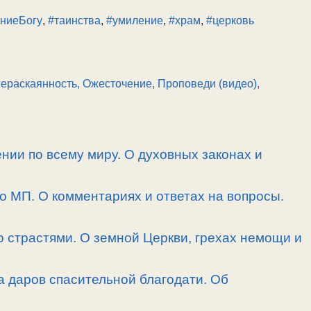
ниеБогу
,
#таинства
,
#умиление
,
#храм
,
#церковь
ераскаянность, Ожесточение
,
Проповеди (видео)
,
нии по всему миру. О духовных законах и
 о МП. О комментариях и ответах на вопросы.
 страстями. О земной Церкви, грехах немощи и
а даров спасительной благодати. Об