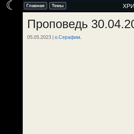
☾
Перейти
ХР
Главная
Темы
к
Проповедь 30.04.2
содержимому
05.05.2023
|
о.Серафим.