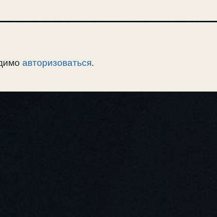
одимо
авторизоваться
.