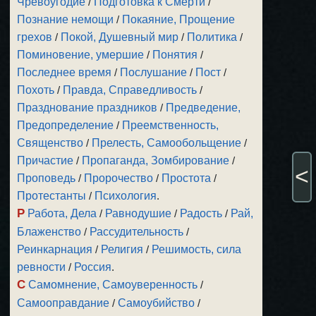
Чревоугодие
/
Подготовка к Смерти
/
Познание немощи
/
Покаяние, Прощение
грехов
/
Покой, Душевный мир
/
Политика
/
Поминовение, умершие
/
Понятия
/
Последнее время
/
Послушание
/
Пост
/
Похоть
/
Правда, Справедливость
/
Празднование праздников
/
Предведение,
Предопределение
/
Преемственность,
Священство
/
Прелесть, Самообольщение
/
Причастие
/
Пропаганда, Зомбирование
/
<
Проповедь
/
Пророчество
/
Простота
/
Протестанты
/
Психология
.
Р
Работа, Дела
/
Равнодушие
/
Радость
/
Рай,
Блаженство
/
Рассудительность
/
Реинкарнация
/
Религия
/
Решимость, сила
ревности
/
Россия
.
С
Самомнение, Самоуверенность
/
Самооправдание
/
Самоубийство
/