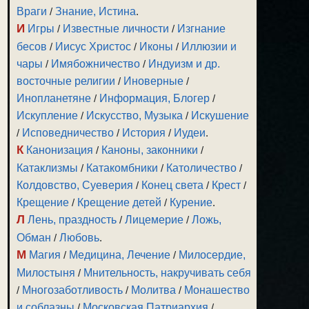
Враги
/
Знание, Истина
.
И
Игры
/
Известные личности
/
Изгнание
бесов
/
Иисус Христос
/
Иконы
/
Иллюзии и
чары
/
Имябожничество
/
Индуизм и др.
восточные религии
/
Иноверные
/
Инопланетяне
/
Информация, Блогер
/
Искупление
/
Искусство, Музыка
/
Искушение
/
Исповедничество
/
История
/
Иудеи
.
К
Канонизация
/
Каноны, законники
/
Катаклизмы
/
Катакомбники
/
Католичество
/
Колдовство, Суеверия
/
Конец света
/
Крест
/
Крещение
/
Крещение детей
/
Курение
.
Л
Лень, праздность
/
Лицемерие
/
Ложь,
Обман
/
Любовь
.
М
Магия
/
Медицина, Лечение
/
Милосердие,
Милостыня
/
Мнительность, накручивать себя
/
Многозаботливость
/
Молитва
/
Монашество
и соблазны
/
Московская Патриархия
/