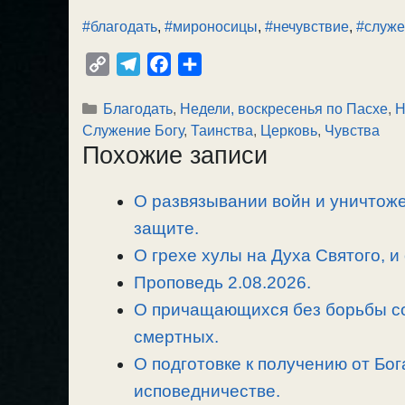
#благодать
,
#мироносицы
,
#нечувствие
,
#служе
C
T
F
О
o
e
a
т
Рубрики
Благодать
,
Недели, воскресенья по Пасхе
,
Н
p
l
c
п
Служение Богу
,
Таинства
,
Церковь
,
Чувства
y
e
e
р
Похожие записи
L
g
b
а
i
r
o
в
О развязывании войн и уничтоже
n
a
o
и
защите.
k
m
k
т
ь
О грехе хулы на Духа Святого, и
Проповедь 2.08.2026.
О причащающихся без борьбы со
смертных.
О подготовке к получению от Бог
исповедничестве.