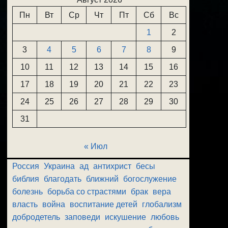
Пн
Вт
Ср
Чт
Пт
Сб
Вс
1
2
3
4
5
6
7
8
9
10
11
12
13
14
15
16
17
18
19
20
21
22
23
24
25
26
27
28
29
30
31
« Июл
Россия
Украина
ад
антихрист
бесы
библия
благодать
ближний
богослужение
болезнь
борьба со страстями
брак
вера
власть
война
воспитание детей
глобализм
добродетель
заповеди
искушение
любовь