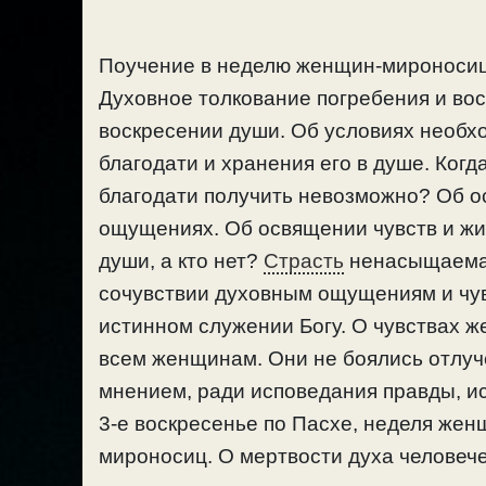
Поучение в неделю женщин-мироносиц,
Духовное толкование погребения и вос
воскресении души. Об условиях необх
благодати и хранения его в душе. Когд
благодати получить невозможно? Об о
ощущениях. Об освящении чувств и жиз
души, а кто нет?
Страсть
ненасыщаема.
сочувствии духовным ощущениям и чув
истинном служении Богу. О чувствах 
всем женщинам. Они не боялись отлуч
мнением, ради исповедания правды, и
3-е воскресенье по Пасхе, неделя же
мироносиц. О мертвости духа человече