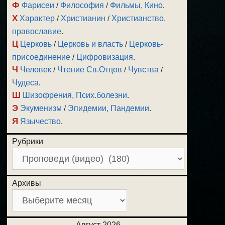
Ф
Фарисеи
/
Философия
/
Фильмы, Кино
.
Х
Характер
/
Христианин
/
Христианство,
православие
.
Ц
Церковь
/
Церковь и власть
/
Церковь-
присоединение
/
Цифровизация
.
Ч
Человек
/
Чтение Св.Отцов
/
Чувства
/
Чудеса
.
Ш
Шизофрения, Псих.болезни
.
Э
Экуменизм
/
Эпидемии, Пандемии
.
Я
Язычество
.
Рубрики
Архивы
Август 2026