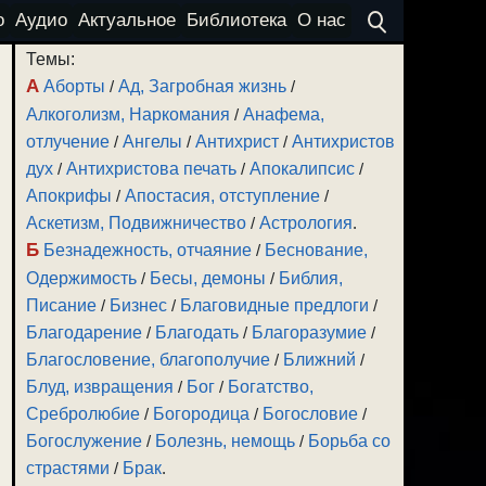
о
Аудио
Актуальное
Библиотека
О нас
Темы:
А
Аборты
/
Ад, Загробная жизнь
/
Алкоголизм, Наркомания
/
Анафема,
отлучение
/
Ангелы
/
Антихрист
/
Антихристов
дух
/
Антихристова печать
/
Апокалипсис
/
Апокрифы
/
Апостасия, отступление
/
Аскетизм, Подвижничество
/
Астрология
.
Б
Безнадежность, отчаяние
/
Беснование,
Одержимость
/
Бесы, демоны
/
Библия,
Писание
/
Бизнес
/
Благовидные предлоги
/
Благодарение
/
Благодать
/
Благоразумие
/
Благословение, благополучие
/
Ближний
/
Блуд, извращения
/
Бог
/
Богатство,
Сребролюбие
/
Богородица
/
Богословие
/
Богослужение
/
Болезнь, немощь
/
Борьба со
страстями
/
Брак
.