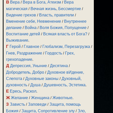
В
Вера
/
Вера в Бога, Атеизм
/
Вера
магическая
/
Вечная жизнь, Бессмертие
/
Видение грехов
/
Власть, правители
/
Вменение себе, Невменение
/
Внутреннее
делание
/
Война
/
Воля Божия, Попущение
/
Воспитание детей
/
Всякая власть от Бога?
/
Выживание
.
Г
Герой
/
Главное
/
Глобализм, Перезагрузка
/
Гнев, Раздражение
/
Гордость
/
Грех,
грехопадение
.
Д
Депрессия, Уныние
/
Десятина
/
Добродетель, Добро
/
Духовное вИдение,
Слепота
/
Духовные законы
/
Духовный,
духовность
/
Душа
/
Душевность, Эстетика
.
Е
Ересь, Раскол
.
Ж
Желание
/
Женщина
/
Животные
.
З
Зависть
/
Заповеди
/
Защита, помощь
Божия
/
Защита, Сопротивление злу
/
Зло,