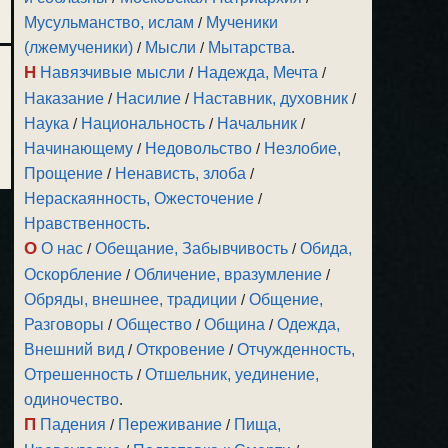
Мусульманство, ислам
/
Мученики
(лжемученики)
/
Мысли
/
Мытарства
.
Н
Навязчивые мысли
/
Надежда, Мечта
/
Наказание
/
Насилие
/
Наставник, духовник
/
Наука
/
Национальность
/
Начальник
/
Начинающему
/
Недовольство
/
Незлобие,
Прощение
/
Ненависть, злоба
/
Нераскаянность, Ожесточение
/
Нравственность
.
О
О нас
/
Обещание, Забывчивость
/
Обида,
Оскорбление
/
Обличение, вразумление
/
Обряды, внешнее, традиции
/
Общение,
Разговоры
/
Общество
/
Община
/
Одежда,
Внешний вид
/
Откровение
/
Отчужденность,
Отрешенность
/
Отшельник, уединение,
одиночество
.
П
Падения
/
Переживание
/
Пища,