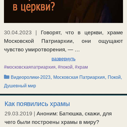
30.04.2023
|
Говорят, что в церкви, храме
Московской Патриархии, они ощущают
чувство умиротворения, — …
развернуть
#московскаяпатриархия
,
#покой
,
#храм
Рубрики
,
,
Видеоролики-2023
Московская Патриархия
Покой,
Душевный мир
Как появились храмы
29.03.2019
|
Аноним: Батюшка, скажи, для
чего были построены храмы в миру?