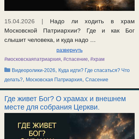
15.04.2026
|
Надо ли ходить в храм
Московской Патриархии? Где и как Бог
слышит человека, и куда надо …
развернуть
#московскаяпатриархия
,
#спасение
,
#храм
Рубрики
,
Видеоролики-2026
Куда идти? Где спасаться? Что
,
,
делать?
Московская Патриархия
Спасение
Где живет Бог? О храмах и внешнем
месте для собрания Церкви.