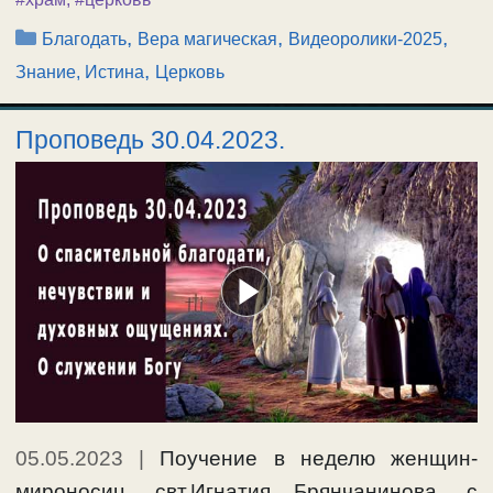
Рубрики
,
,
,
Благодать
Вера магическая
Видеоролики-2025
,
Знание, Истина
Церковь
Проповедь 30.04.2023.
05.05.2023
|
Поучение в неделю женщин-
мироносиц, свт.Игнатия Брянчанинова, с