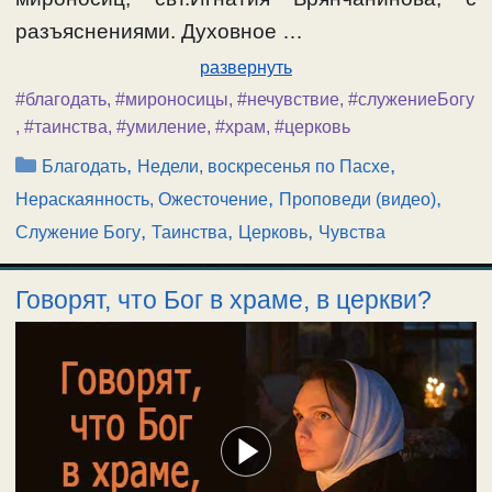
разъяснениями. Духовное …
развернуть
#благодать
,
#мироносицы
,
#нечувствие
,
#служениеБогу
,
#таинства
,
#умиление
,
#храм
,
#церковь
Рубрики
,
,
Благодать
Недели, воскресенья по Пасхе
,
,
Нераскаянность, Ожесточение
Проповеди (видео)
,
,
,
Служение Богу
Таинства
Церковь
Чувства
Говорят, что Бог в храме, в церкви?