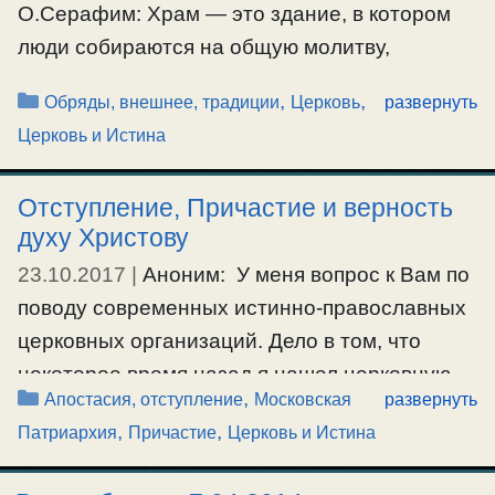
О.Серафим: Храм — это здание, в котором
люди собираются на общую молитву,
получить наставление на духовную жизнь, на
Рубрики
,
,
Обряды, внешнее, традиции
Церковь
развернуть
правильную борьбу со своими страстями. И
Церковь и Истина
для внешнего совершения Таинств. Храм, —
это естественное явление и следствие того,
Отступление, Причастие и верность
когда люди собираются вместе для всего
духу Христову
этого. Со временем …
23.10.2017
|
Аноним: У меня вопрос к Вам по
поводу современных истинно-православных
Ещё…
церковных организаций. Дело в том, что
#храм
некоторое время назад я нашел церковную
Рубрики
,
Апостасия, отступление
Московская
развернуть
организацию, отвергающую МП и
,
,
Патриархия
Причастие
Церковь и Истина
непринимающую экуменизм. Вроде бы все
«правильно», с точки зрения буквы закона.