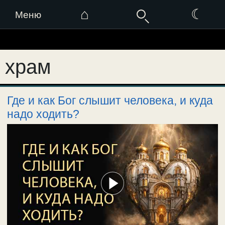
⌂
☾
Меню
Перейти
к
храм
содержимому
Где и как Бог слышит человека, и куда
надо ходить?