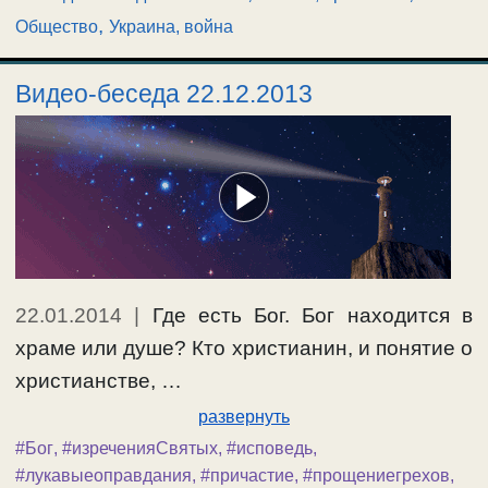
,
Общество
Украина, война
Видео-беседа 22.12.2013
22.01.2014
|
Где есть Бог. Бог находится в
храме или душе? Кто христианин, и понятие о
христианстве, …
развернуть
#Бог
,
#изреченияСвятых
,
#исповедь
,
#лукавыеоправдания
,
#причастие
,
#прощениегрехов
,