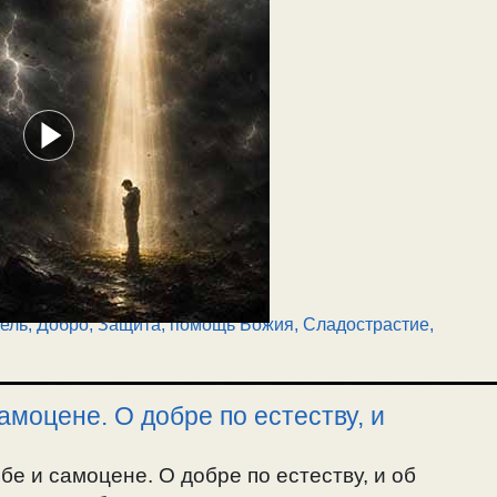
ель, Добро
,
Защита, помощь Божия
,
Сладострастие
,
амоцене. О добре по естеству, и
бе и самоцене. О добре по естеству, и об