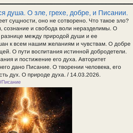
я душа. О зле, грехе, добре, и Писании.
еет сущности, оно не сотворено. Что такое зло?
м, сознание и свобода воли неразделимы. О
О разнице между природой души и ее
ан к всем нашим желаниям и чувствам. О добре
щей. О пути воспитания истинной добродетели.
ания и постижение его духа. Авторитет
чего дано Писание. О творении человека, его
ть дух. О природе духа. / 14.03.2026.
#Писание