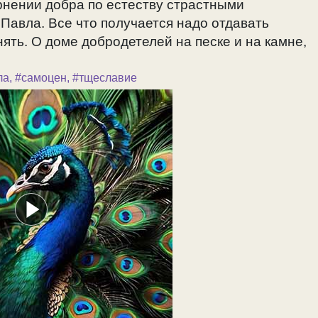
рнении добра по естеству страстными
Павла. Все что получается надо отдавать
ять. О доме добродетелей на песке и на камне,
ла
,
#самоцен
,
#тщеславие