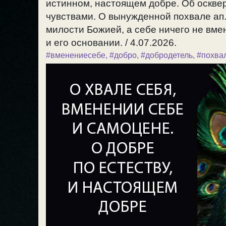
истинном, настоящем добре. Об оскве
чувствами. О вынужденной похвале ап.
милости Божией, а себе ничего не вмен
и его основании. / 4.07.2026.
#вменениесебе
,
#добро
,
#добродетель
,
#похва