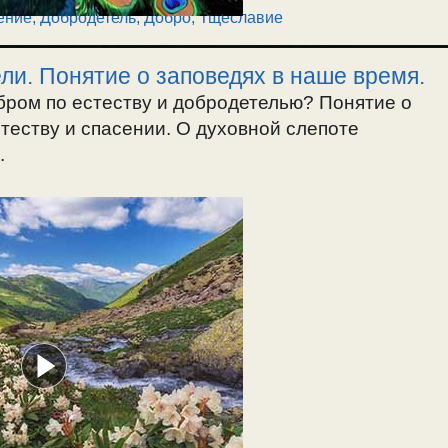
ение
,
Добродетель, Добро
,
Тщеславие
ли. Понятие о заповедях в наше время.
бром по естеству и добродетелью? Понятие о
стеству и спасении. О духовной слепоте
.