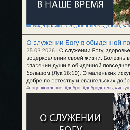
Рубрики
Видеоролики-2026
,
Добродетель, Добро
,
Зап
О служении Богу в обыденной п
25.03.2026
|
О служении Богу, здоровье
воцерковлении своей жизни. Болезнь 
спасении души в обыденной повседнев
большом (Лук.16:10). О маленьких иск
добре по естеству и евангельских добро
#воцерковление
,
#добро
,
#добродетель
,
#иску