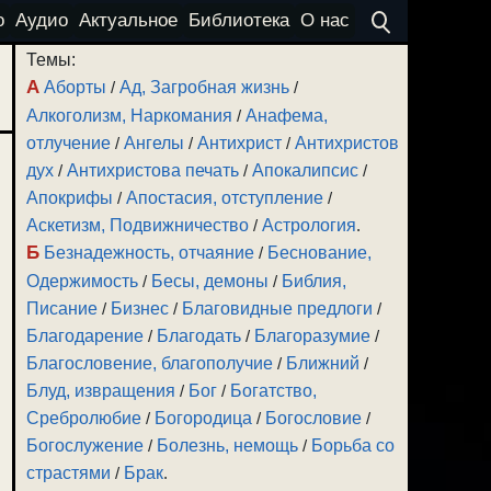
о
Аудио
Актуальное
Библиотека
О нас
Темы:
А
Аборты
/
Ад, Загробная жизнь
/
Алкоголизм, Наркомания
/
Анафема,
отлучение
/
Ангелы
/
Антихрист
/
Антихристов
дух
/
Антихристова печать
/
Апокалипсис
/
Апокрифы
/
Апостасия, отступление
/
Аскетизм, Подвижничество
/
Астрология
.
Б
Безнадежность, отчаяние
/
Беснование,
Одержимость
/
Бесы, демоны
/
Библия,
Писание
/
Бизнес
/
Благовидные предлоги
/
Благодарение
/
Благодать
/
Благоразумие
/
Благословение, благополучие
/
Ближний
/
Блуд, извращения
/
Бог
/
Богатство,
Сребролюбие
/
Богородица
/
Богословие
/
Богослужение
/
Болезнь, немощь
/
Борьба со
страстями
/
Брак
.