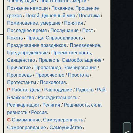
Чревоугодие
/
Подготовка к Смерти
/
Познание немощи
/
Покаяние, Прощение
грехов
/
Покой, Душевный мир
/
Политика
/
Поминовение, умершие
/
Понятия
/
Последнее время
/
Послушание
/
Пост
/
Похоть
/
Правда, Справедливость
/
Празднование праздников
/
Предведение,
Предопределение
/
Преемственность,
Священство
/
Прелесть, Самообольщение
/
Причастие
/
Пропаганда, Зомбирование
/
Проповедь
/
Пророчество
/
Простота
/
Протестанты
/
Психология
.
Р
Работа, Дела
/
Равнодушие
/
Радость
/
Рай,
Блаженство
/
Рассудительность
/
Реинкарнация
/
Религия
/
Решимость, сила
ревности
/
Россия
.
С
Самомнение, Самоуверенность
/
Самооправдание
/
Самоубийство
/
<