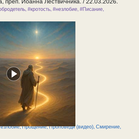
, преп. Иоанна Лествичника. / 22.03.2026.
обродетель
,
#кротость
,
#незлобие
,
#Писание
,
езлобие, Прощение
,
Проповеди (видео)
,
Смирение,