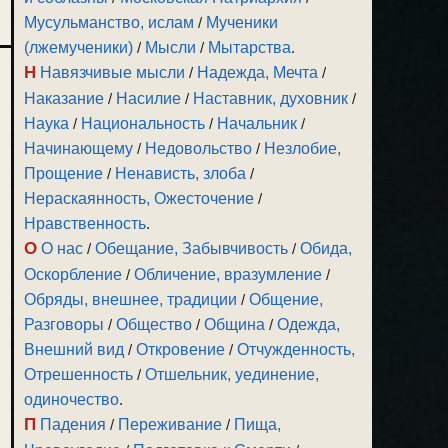
Мусульманство, ислам
/
Мученики
(лжемученики)
/
Мысли
/
Мытарства
.
Н
Навязчивые мысли
/
Надежда, Мечта
/
Наказание
/
Насилие
/
Наставник, духовник
/
Наука
/
Национальность
/
Начальник
/
Начинающему
/
Недовольство
/
Незлобие,
Прощение
/
Ненависть, злоба
/
Нераскаянность, Ожесточение
/
Нравственность
.
О
О нас
/
Обещание, Забывчивость
/
Обида,
Оскорбление
/
Обличение, вразумление
/
Обряды, внешнее, традиции
/
Общение,
Разговоры
/
Общество
/
Община
/
Одежда,
Внешний вид
/
Откровение
/
Отчужденность,
Отрешенность
/
Отшельник, уединение,
одиночество
.
П
Падения
/
Переживание
/
Пища,