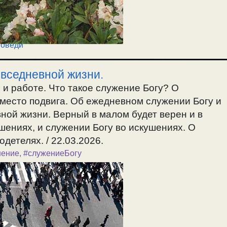
оведи
овседневной жизни.
 и работе. Что такое служение Богу? О
вместо подвига. Об ежедневном служении Богу и
ной жизни. Верный в малом будет верен и в
ушениях, и служении Богу во искушениях. О
детелях. / 22.03.2026.
шение
,
#служениеБогу