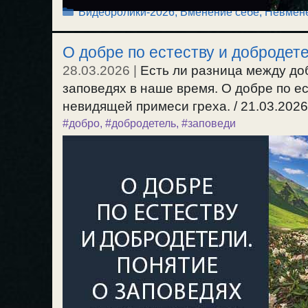
Рубрики
Видеоролики-2026
,
Вменение себе, Невмен
О добре по естеству и добродете
28.03.2026
|
Есть ли разница между до
заповедях в наше время. О добре по е
невидящей примеси греха. / 21.03.2026
#добро
,
#добродетель
,
#заповеди