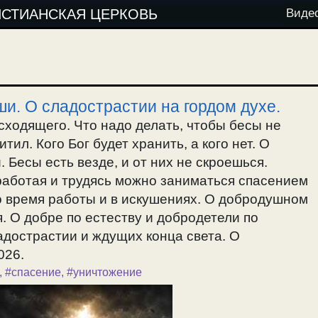
ИСТИАНСКАЯ ЦЕРКОВЬ
Виде
и. О сладострастии на гордом духе.
ходящего. Что надо делать, чтобы бесы не
ил. Кого Бог будет хранить, а кого нет. О
 Бесы есть везде, и от них не скроешься.
работая и трудясь можно заниматься спасением
о время работы и в искушениях. О добродушном
. О добре по естеству и добродетели по
адострастии и ждущих конца света. О
026.
,
#спасение
,
#уничтожение