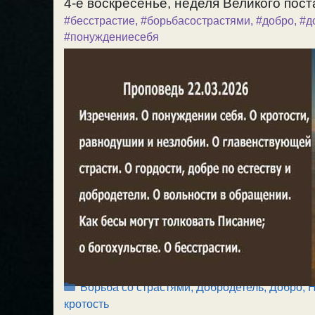
4-е воскресенье, неделя Великого поста
#бесстрастие
,
#борьбасострастями
,
#добро
,
#д
#понуждениесебя
Рубрики
Борьба со страстями
,
Добродетель, Добро
,
Н
кротость