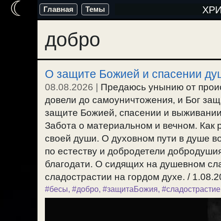
☾
Перейти
ХР
Главная
Темы
к
добро
содержимому
О защите Божией и спасении душ
08.08.2026
|
Предаюсь унынию от проис
довели до самоуничтожения, и Бог защит
защите Божией, спасении и выживании.
Забота о материальном и вечном. Как 
своей души. О духовном пути в душе в
по естеству и добродетели добродушия
благодати. О сидящих на душевном сл
сладострастии на гордом духе. / 1.08.2
#бесы
,
#добро
,
#защитаБожия
,
#сладострастие