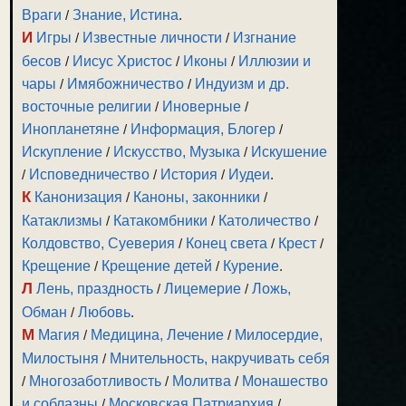
Враги
/
Знание, Истина
.
И
Игры
/
Известные личности
/
Изгнание
бесов
/
Иисус Христос
/
Иконы
/
Иллюзии и
чары
/
Имябожничество
/
Индуизм и др.
восточные религии
/
Иноверные
/
Инопланетяне
/
Информация, Блогер
/
Искупление
/
Искусство, Музыка
/
Искушение
/
Исповедничество
/
История
/
Иудеи
.
К
Канонизация
/
Каноны, законники
/
Катаклизмы
/
Катакомбники
/
Католичество
/
Колдовство, Суеверия
/
Конец света
/
Крест
/
Крещение
/
Крещение детей
/
Курение
.
Л
Лень, праздность
/
Лицемерие
/
Ложь,
Обман
/
Любовь
.
М
Магия
/
Медицина, Лечение
/
Милосердие,
Милостыня
/
Мнительность, накручивать себя
/
Многозаботливость
/
Молитва
/
Монашество
и соблазны
/
Московская Патриархия
/