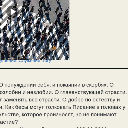
кушение
,
Служение Богу
 понуждении себя, и покаянии в скорбях. О
тозлобии и незлобии. О главенствующей страсти.
т заменять все страсти. О добре по естеству и
. Как бесы могут толковать Писание в головах у
льстве, которое произносят, но не понимают
растие?