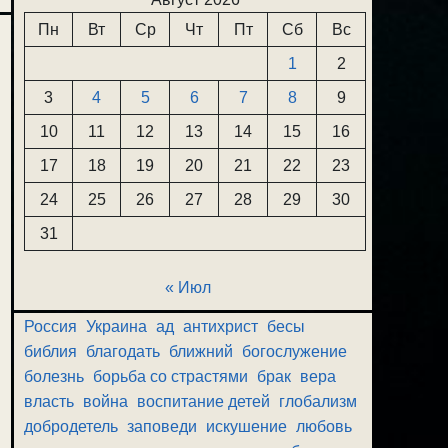
Пн
Вт
Ср
Чт
Пт
Сб
Вс
1
2
3
4
5
6
7
8
9
10
11
12
13
14
15
16
17
18
19
20
21
22
23
24
25
26
27
28
29
30
31
« Июл
Россия
Украина
ад
антихрист
бесы
библия
благодать
ближний
богослужение
болезнь
борьба со страстями
брак
вера
власть
война
воспитание детей
глобализм
добродетель
заповеди
искушение
любовь