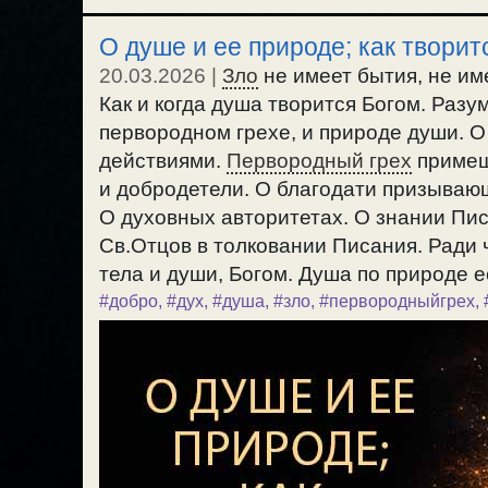
О душе и ее природе; как творитс
20.03.2026
|
Зло
не имеет бытия, не им
Как и когда душа творится Богом. Разу
первородном грехе, и природе души. 
действиями.
Первородный грех
примеш
и добродетели. О благодати призываю
О духовных авторитетах. О знании Пис
Св.Отцов в толковании Писания. Ради 
тела и души, Богом. Душа по природе ес
#добро
,
#дух
,
#душа
,
#зло
,
#первородныйгрех
,