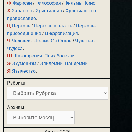
Ф
Фарисеи
/
Философия
/
Фильмы, Кино
.
Х
Характер
/
Христианин
/
Христианство,
православие
.
Ц
Церковь
/
Церковь и власть
/
Церковь-
присоединение
/
Цифровизация
.
Ч
Человек
/
Чтение Св.Отцов
/
Чувства
/
Чудеса
.
Ш
Шизофрения, Псих.болезни
.
Э
Экуменизм
/
Эпидемии, Пандемии
.
Я
Язычество
.
Рубрики
Архивы
Август 2026