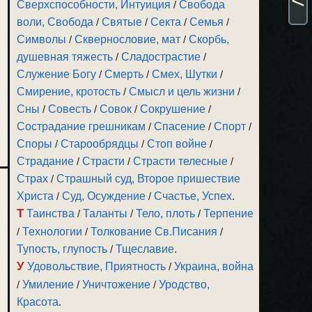
Сверхспособности, Интуиция
/
Свобода
воли, Свобода
/
Святые
/
Секта
/
Семья
/
Символы
/
Сквернословие, мат
/
Скорбь,
душевная тяжесть
/
Сладострастие
/
Служение Богу
/
Смерть
/
Смех, Шутки
/
Смирение, кротость
/
Смысл и цель жизни
/
Сны
/
Совесть
/
Совок
/
Сокрушение
/
Сострадание грешникам
/
Спасение
/
Спорт
/
Споры
/
Старообрядцы
/
Стоп войне
/
Страдание
/
Страсти
/
Страсти телесные
/
Страх
/
Страшный суд, Второе пришествие
Христа
/
Суд, Осуждение
/
Счастье, Успех
.
Т
Таинства
/
Таланты
/
Тело, плоть
/
Терпение
/
Технологии
/
Толкование Св.Писания
/
Тупость, глупость
/
Тщеславие
.
У
Удовольствие, Приятность
/
Украина, война
/
Умиление
/
Уничтожение
/
Уродство,
Красота
.