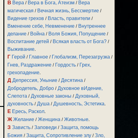
В
Вера
/
Вера в Бога, Атеизм
/
Вера
магическая
/
Вечная жизнь, Бессмертие
/
Видение грехов
/
Власть, правители
/
Вменение себе, Невменение
/
Внутреннее
делание
/
Война
/
Воля Божия, Попущение
/
Воспитание детей
/
Всякая власть от Бога?
/
Выживание
.
Г
Герой
/
Главное
/
Глобализм, Перезагрузка
/
Гнев, Раздражение
/
Гордость
/
Грех,
грехопадение
.
Д
Депрессия, Уныние
/
Десятина
/
Добродетель, Добро
/
Духовное вИдение,
Слепота
/
Духовные законы
/
Духовный,
духовность
/
Душа
/
Душевность, Эстетика
.
Е
Ересь, Раскол
.
Ж
Желание
/
Женщина
/
Животные
.
З
Зависть
/
Заповеди
/
Защита, помощь
Божия
/
Защита, Сопротивление злу
/
Зло,