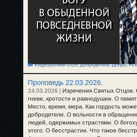
Рубрики
Видеоролики-2026
,
Добродетель, Добро
,
Ис
Проповедь 22.03.2026.
24.03.2026
|
Изречения Святых Отцов. О
гневе, кротости и равнодушии. О памя
Место, время, мера. Как гордость може
добродетели. О вольности в обращении
людей, одержимых страстями. О богоху
этого. О бесстрастии. Что такое бесст