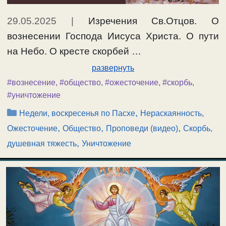
29.05.2025
|
Изречения Св.Отцов. О
вознесении Господа Иисуса Христа. О пути
на Небо. О кресте скорбей …
развернуть
#вознесение
,
#общество
,
#ожесточение
,
#скорбь
,
#уничтожение
Рубрики
,
Недели, воскресенья по Пасхе
Нераскаянность,
,
,
,
Ожесточение
Общество
Проповеди (видео)
Скорбь,
,
душевная тяжесть
Уничтожение