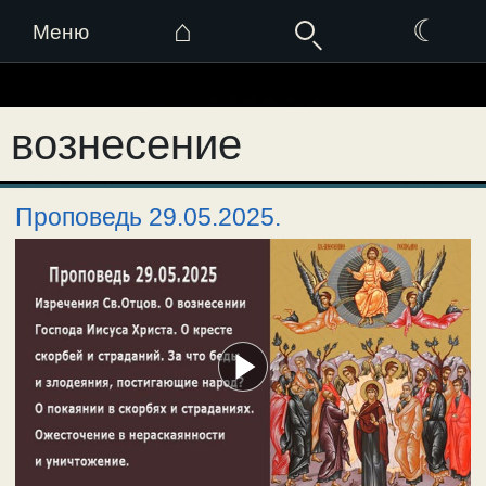
⌂
☾
Меню
Перейти
к
вознесение
содержимому
Проповедь 29.05.2025.