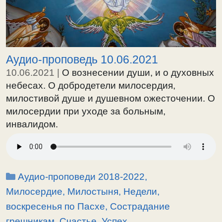
Аудио-проповедь 10.06.2021
10.06.2021
|
О вознесении души, и о духовных
небесах. О добродетели милосердия,
милостивой душе и душевном ожесточении. О
милосердии при уходе за больным,
инвалидом.
23:02 Об отношении к людям обманутым,
одураченным, грешникам. О спасении при
ношении немощей болящего. О счастье и
несчастье, о неудовлетворенности души и
Рубрики
Аудио-проповеди 2018-2022
,
опустошении от страстей.
Милосердие, Милостыня
,
Недели,
Праздник Вознесение Господне. Евангелие от
воскресенья по Пасхе
,
Сострадание
Лук.24:36-53.
грешникам
,
Счастье, Успех