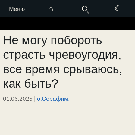
⌂
☾
Меню
Перейти
к
Не могу побороть
содержимому
страсть чревоугодия,
все время срываюсь,
как быть?
01.06.2025
|
о.Серафим.