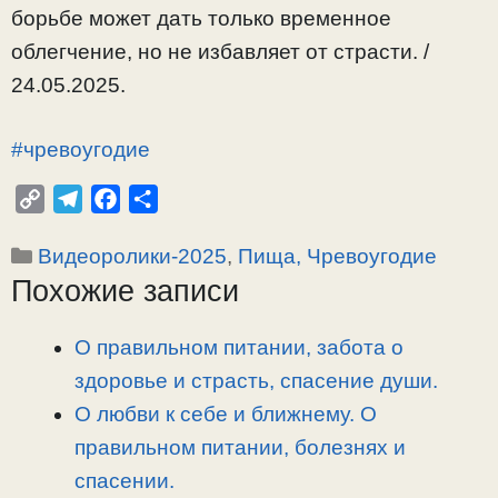
борьбе может дать только временное
облегчение, но не избавляет от страсти. /
24.05.2025.
#чревоугодие
C
T
F
О
o
e
a
т
Рубрики
Видеоролики-2025
,
Пища, Чревоугодие
p
l
c
п
Похожие записи
y
e
e
р
L
g
b
а
i
r
o
в
О правильном питании, забота о
n
a
o
и
здоровье и страсть, спасение души.
k
m
k
т
О любви к себе и ближнему. О
ь
правильном питании, болезнях и
спасении.