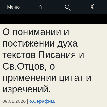
⌂
☾
Меню
Перейти
к
О понимании и
содержимому
постижении духа
текстов Писания и
Св.Отцов, о
применении цитат и
изречений.
09.01.2026
|
о.Серафим.