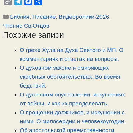
C
T
F
О
o
e
a
т
Рубрики
Библия, Писание
,
Видеоролики-2026
,
p
l
c
п
y
e
e
р
Чтение Св.Отцов
L
g
b
а
Похожие записи
i
r
o
в
n
a
o
и
О грехе Хула на Духа Святого и МП. О
k
m
k
т
комментариях и ответах на вопросы.
ь
О духовном законе и смиряющих
скорбных обстоятельствах. Во время
бедствий.
О душевном опустошении, искушениях
от войны, и как их преодолевать.
О прощении должников, и искушении с
ними. О милосердии и человекоугодии.
Об апостольской преемственности